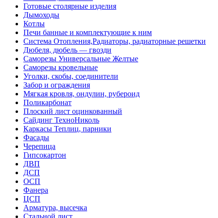
Готовые столярные изделия
Дымоходы
Котлы
Печи банные и комплектующие к ним
Система Отопления,Радиаторы, радиаторные решетки
Дюбеля, дюбель — гвозди
Саморезы Универсальные Желтые
Саморезы кровельные
Уголки, скобы, соединители
Забор и ограждения
Мягкая кровля, ондулин, рубероид
Поликарбонат
Плоский лист оцинкованный
Сайдинг ТехноНиколь
Каркасы Теплиц, парники
Фасады
Черепица
Гипсокартон
ДВП
ДСП
ОСП
Фанера
ЦСП
Арматура, высечка
Стальной лист