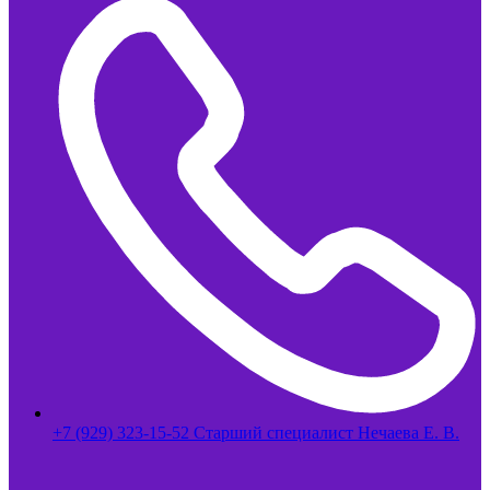
+7 (929) 323-15-52 Старший специалист Нечаева Е. В.