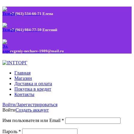
+7 (963) 534-66-71
Елена
+7 (961) 984-77-59
Евгений
evgeniy-nechaev-1989@mail.ru
Главная
Магазин
Доставка и оплата
Покупка в кредит
Контакты
Войти/Зарегистрироваться
Войти
Создать аккаунт
Имя пользователя или Email
*
Пароль
*