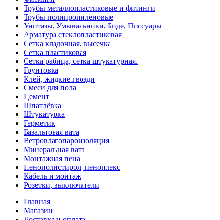
Трубы металлопластиковые и фитинги
Трубы полипропиленовые
Унитазы, Умывальники, Биде, Писсуары
Арматура стеклопластиковая
Сетка кладочная, высечка
Сетка пластиковая
Сетка рабица, сетка штукатурная.
Грунтовка
Клей, жидкие гвозди
Смеси для пола
Цемент
Шпатлёвка
Штукатурка
Герметик
Базальтовая вата
Ветровлагопароизоляция
Минеральная вата
Монтажная пена
Пенополистирол, пеноплекс
Кабель и монтаж
Розетки, выключатели
Главная
Магазин
Доставка и оплата