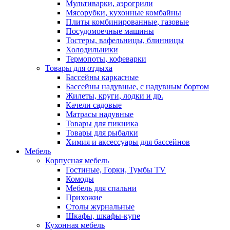
Мультиварки, аэрогрили
Мясорубки, кухонные комбайны
Плиты комбинированные, газовые
Посудомоечные машины
Тостеры, вафельницы, блинницы
Холодильники
Термопоты, кофеварки
Товары для отдыха
Бассейны каркасные
Бассейны надувные, с надувным бортом
Жилеты, круги, лодки и др.
Качели садовые
Матрасы надувные
Товары для пикника
Товары для рыбалки
Химия и аксессуары для бассейнов
Мебель
Корпусная мебель
Гостиные, Горки, Тумбы TV
Комоды
Мебель для спальни
Прихожие
Столы журнальные
Шкафы, шкафы-купе
Кухонная мебель