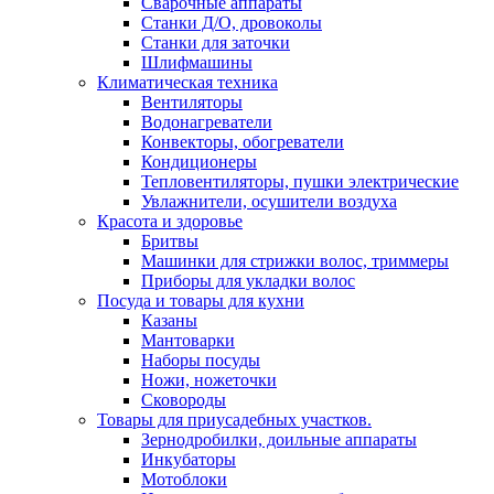
Сварочные аппараты
Станки Д/О, дровоколы
Станки для заточки
Шлифмашины
Климатическая техника
Вентиляторы
Водонагреватели
Конвекторы, обогреватели
Кондиционеры
Тепловентиляторы, пушки электрические
Увлажнители, осушители воздуха
Красота и здоровье
Бритвы
Машинки для стрижки волос, триммеры
Приборы для укладки волос
Посуда и товары для кухни
Казаны
Мантоварки
Наборы посуды
Ножи, ножеточки
Сковороды
Товары для приусадебных участков.
Зернодробилки, доильные аппараты
Инкубаторы
Мотоблоки