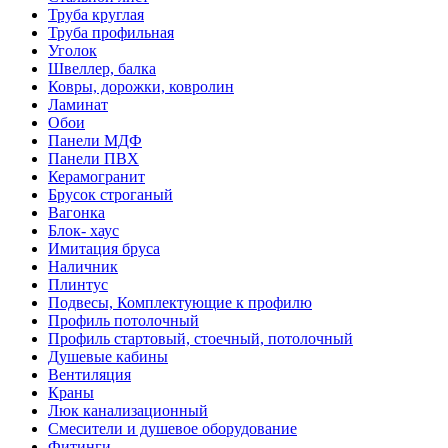
Труба круглая
Труба профильная
Уголок
Швеллер, балка
Ковры, дорожки, ковролин
Ламинат
Обои
Панели МДФ
Панели ПВХ
Керамогранит
Брусок строганый
Вагонка
Блок- хаус
Имитация бруса
Наличник
Плинтус
Подвесы, Комплектующие к профилю
Профиль потолочный
Профиль стартовый, стоечный, потолочный
Душевые кабины
Вентиляция
Краны
Люк канализационный
Смесители и душевое оборудование
Фитинги