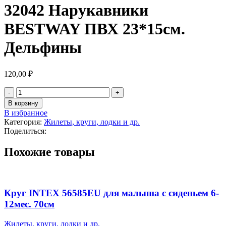
32042 Нарукавники
BESTWAY ПВХ 23*15см.
Дельфины
120,00
₽
Количество
товара
В корзину
32042
В избранное
Нарукавники
Категория:
Жилеты, круги, лодки и др.
BESTWAY
Поделиться:
ПВХ
23*15см.
Похожие товары
Дельфины
Круг INTEX 56585EU для малыша с сиденьем 6-
12мес. 70см
Жилеты, круги, лодки и др.