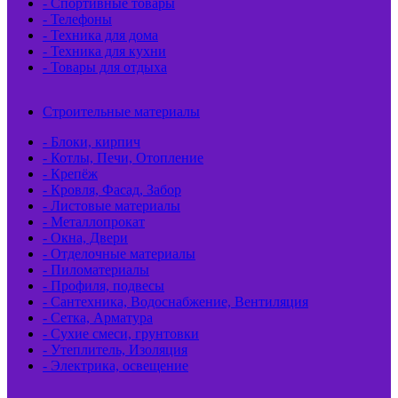
- Спортивные товары
- Телефоны
- Техника для дома
- Техника для кухни
- Товары для отдыха
Строительные материалы
- Блоки, кирпич
- Котлы, Печи, Отопление
- Крепёж
- Кровля, Фасад, Забор
- Листовые материалы
- Металлопрокат
- Окна, Двери
- Отделочные материалы
- Пиломатериалы
- Профиля, подвесы
- Сантехника, Водоснабжение, Вентиляция
- Сетка, Арматура
- Сухие смеси, грунтовки
- Утеплитель, Изоляция
- Электрика, освещение