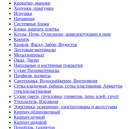
Кроватки, манежи
Ходунки, прыгунки
Игрушки
Наушники
Системные блоки
Блоки, кирпич. плитка
Котлы, Печи, Отопление, комплектующие к ним
Крепёж
Кровля, Фасад, Забор, Водосток
Листовые материалы
Металлопрокат
Окна, Двери
Напольные и настенные покрытия
Сухие Пиломатериалы
Профиля, подвесы
Сантехника, Водоснабжение, Вентиляция
Сетка кладочная, рабица, сетка пластиковая, Арматура
стеклопластиковая
Сухие смеси, грунтовки, герметик, пена, клей, грунт
Утеплитель, Изоляция
Электрика, освещение, электротовары и аксессуары
Кирпич облицовочный
Кирпич печной
Кирпич рядовой
Пеноблок, газобетон