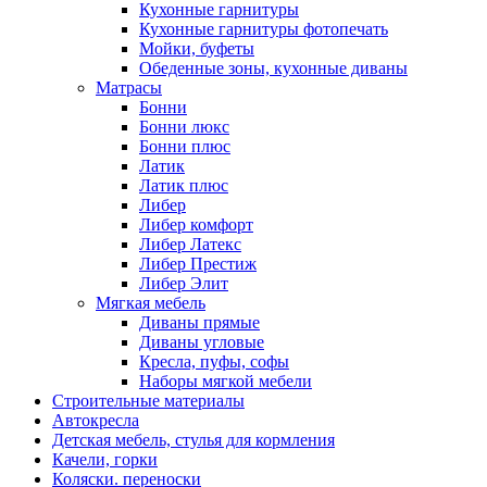
Кухонные гарнитуры
Кухонные гарнитуры фотопечать
Мойки, буфеты
Обеденные зоны, кухонные диваны
Матрасы
Бонни
Бонни люкс
Бонни плюс
Латик
Латик плюс
Либер
Либер комфорт
Либер Латекс
Либер Престиж
Либер Элит
Мягкая мебель
Диваны прямые
Диваны угловые
Кресла, пуфы, софы
Наборы мягкой мебели
Строительные материалы
Автокресла
Детская мебель, стулья для кормления
Качели, горки
Коляски. переноски