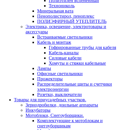
Полиэтилен вспененный
Технониколь
Минеральная вата
Пенополистирол, пеноплекс
ПОЛИЭФИРНЫЙ УТЕПЛИТЕЛЬ
Электрика, освещение, электротовары и
аксессуары
Встраиваемые светильники
Кабель и монтаж
Гофрированные трубы для кабеля
Кабель-каналы
Силовые кабели
Хомуты и стяжки кабельные
Лампы
Офисные светильники
Прожекторы
Распределительные щиты и счетчики
электроэнергии
Розетки, выключатели
Товары для приусадебных участков.
Зернодробилки, доильные аппараты
Инкубаторы
Мотоблоки, Снегоуборщики.
Комплектующие к мотоблокам и
снегоуборщикам