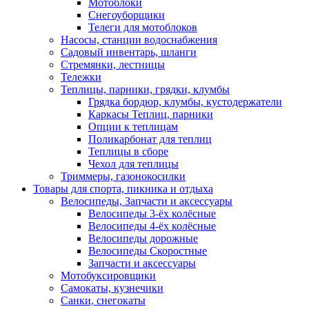
Мотоблоки
Снегоуборщики
Телеги для мотоблоков
Насосы, станции водоснабжения
Садовый инвентарь, шланги
Стремянки, лестницы
Тележки
Теплицы, парники, грядки, клумбы
Грядка бордюр, клумбы, кустодержатели
Каркасы Теплиц, парники
Опции к теплицам
Поликарбонат для теплиц
Теплицы в сборе
Чехол для теплицы
Триммеры, газонокосилки
Товары для спорта, пикника и отдыха
Велосипеды, Запчасти и аксессуары
Велосипеды 3-ёх колёсные
Велосипеды 4-ёх колёсные
Велосипеды дорожные
Велосипеды Скоростные
Запчасти и аксессуары
Мотобуксировщики
Самокаты, кузнечики
Санки, снегокаты