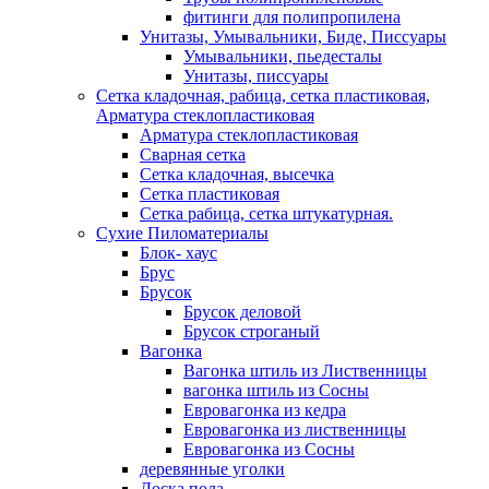
фитинги для полипропилена
Унитазы, Умывальники, Биде, Писсуары
Умывальники, пьедесталы
Унитазы, писсуары
Сетка кладочная, рабица, сетка пластиковая,
Арматура стеклопластиковая
Арматура стеклопластиковая
Сварная сетка
Сетка кладочная, высечка
Сетка пластиковая
Сетка рабица, сетка штукатурная.
Сухие Пиломатериалы
Блок- хаус
Брус
Брусок
Брусок деловой
Брусок строганый
Вагонка
Вагонка штиль из Лиственницы
вагонка штиль из Сосны
Евровагонка из кедра
Евровагонка из лиственницы
Евровагонка из Сосны
деревянные уголки
Доска пола