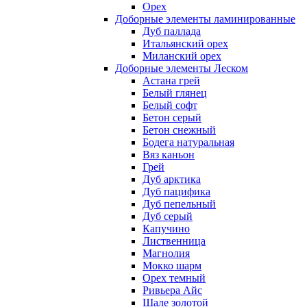
Орех
Доборные элементы ламинированные
Дуб паллада
Итальянский орех
Миланский орех
Доборные элементы Леском
Астана грей
Белый глянец
Белый софт
Бетон серый
Бетон снежный
Бодега натуральная
Вяз каньон
Грей
Дуб арктика
Дуб пацифика
Дуб пепельный
Дуб серый
Капучино
Лиственница
Магнолия
Мокко шарм
Орех темный
Ривьера Айс
Шале золотой