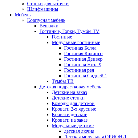
Станки для заточки
Шлифмашины
Мебель
Корпусная мебель
Вешалки
Гостиные, Горки, Тумбы TV
Гостиные
Модульные гостинные
Гостиная Белла
Гостиная Калипсо
Гостинная Денвер
Гостинная Нота 9
Гостинная рея
Гостинная Сидней 1
Тумбы ТВ
Детская подрастковая мебель
Детские на заказ
Детские стенки
Комоды для детской
Кровати 2-х ярусные
Кровати детские
Кровати на заказ
Модульные детские
детская лючия
Детская модульная ОРИОН-1