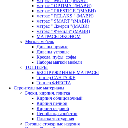
матрас " MULTI "(МАВИ)
матрас " OPTIMA "(МАВИ)
матрас " PRESTIGE "(МАВИ)
матрас " RELAKS " (МАВИ)
матрас " SMART "(МАВИ)
матрас " Джерси "(МАВИ)
матрас " Фэмили" (МАВИ)
МАТРАСЫ ЭКОНОМ
Мягкая мебель
Диваны прямые
Диваны угловые
Кресла, пуфы, софы
Наборы мягкой мебели
ТОППЕРЫ
БЕСПРУЖИННЫЕ МАТРАСЫ
Топпер САНТА ФЕ
Топпер ФИЕСТА
Строительные материалы
Блоки, кирпич. плитка
Кирпич облицовочный
Кирпич печной
Кирпич рядовой
Пеноблок, газобетон
Плитка тротуарная
Готовые столярные изделия