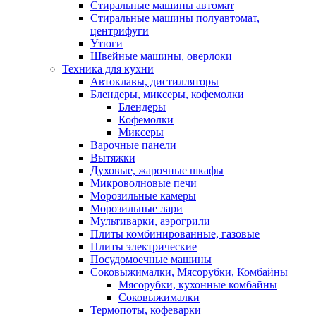
Стиральные машины автомат
Стиральные машины полуавтомат,
центрифуги
Утюги
Швейные машины, оверлоки
Техника для кухни
Автоклавы, дистилляторы
Блендеры, миксеры, кофемолки
Блендеры
Кофемолки
Миксеры
Варочные панели
Вытяжки
Духовые, жарочные шкафы
Микроволновые печи
Морозильные камеры
Морозильные лари
Мультиварки, аэрогрили
Плиты комбинированные, газовые
Плиты электрические
Посудомоечные машины
Соковыжималки, Мясорубки, Комбайны
Мясорубки, кухонные комбайны
Соковыжималки
Термопоты, кофеварки