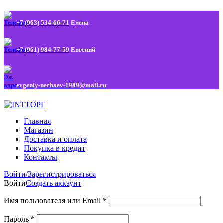
+7 (963) 534-66-71
Елена
+7 (961) 984-77-59
Евгений
evgeniy-nechaev-1989@mail.ru
Главная
Магазин
Доставка и оплата
Покупка в кредит
Контакты
Войти/Зарегистрироваться
Войти
Создать аккаунт
Имя пользователя или Email
*
Пароль
*