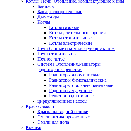
Котлы, Печи, Отопление, комплектующие к ним
Байпасы
Баки расширительные
Дымоходы
Котлы
Котлы газовые
Котлы длительного горения
Котлы отопительные
Котлы электрические
Печи банные и комплектующие к ним
Печи отопительные
Печное литьё
Система Отопления,Радиаторы,
радиаторные решетки
Радиаторы алюминиевые
Радиаторы биметаллические
Радиаторы стальные панельные
Радиаторы чугунные
Решетки радиаторные
циркуляционные насосы
Краска, эмали
Краска на водной основе
Эмали антикоррозионные
Эмали для пола
Крепёж