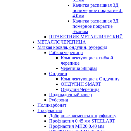
Калитка распашная 3Д
полимерное покрытие d-
4,0мм
Калитка распашная 3Д
померное покрытие
Эконом
ШТАКЕТНИК МЕТАЛЛИЧЕСКИЙ
МЕТАЛЛОЧЕРЕПИЦА
Мягкая кровля, ондулин, рубероид
Гибкая черепица
Комплектующие к гибкой
черепице
Черепица Shinglas
Ондулин
Комплектующие к Ондулину
ОНДУЛИН SMART
Ондулин Черепица
Подкладочный ковер
Рубероид
Поликарбонат
Профнастил
Доборные элементы к профлисту
Профнастил 0,45 мм STEELART
Профнастил МП20 0,40 мм