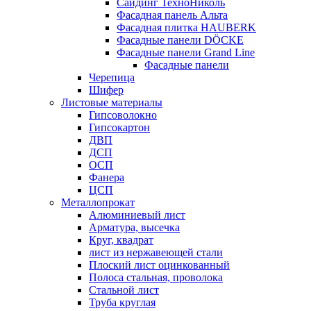
Сайдинг ТехноНиколь
Фасадная панель Альта
Фасадная плитка HAUBERK
Фасадные панели DÖCKE
Фасадные панели Grand Line
Фасадные панели
Черепица
Шифер
Листовые материалы
Гипсоволокно
Гипсокартон
ДВП
ДСП
ОСП
Фанера
ЦСП
Металлопрокат
Алюминиевый лист
Арматура, высечка
Круг, квадрат
лист из нержавеющей стали
Плоский лист оцинкованный
Полоса стальная, проволока
Стальной лист
Труба круглая