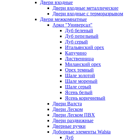
Двери входные
Двери входные металлические
Двери входные с терморазрывом
Двери межкомнатные
Арки "Универсал"
Дуб беленый
Дуб пепельный
Дуб серый
Итальянский орех
Капучино
Лиственница
Миланский орех
Орех темный
Шале золотой
Шале мореный
Шале серый
Ясень белый
Ясень коричневый
Двери Валста
Двери Леском
Двери Леском ПВХ
Двери раздвижные
Дверные ручки
Доборные элементы Walsta
Дуб