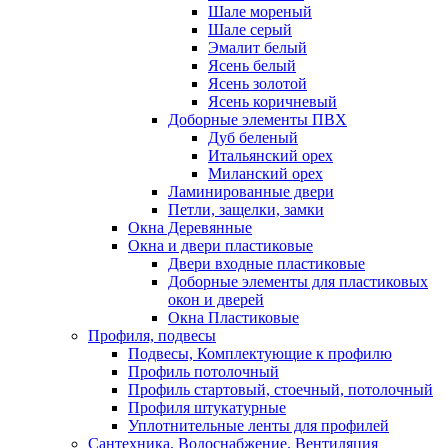
Шале мореный
Шале серый
Эмалит белый
Ясень белый
Ясень золотой
Ясень коричневый
Доборные элементы ПВХ
Дуб беленый
Итальянский орех
Миланский орех
Ламинированные двери
Петли, защелки, замки
Окна Деревянные
Окна и двери пластиковые
Двери входные пластиковые
Доборные элементы для пластиковых
окон и дверей
Окна Пластиковые
Профиля, подвесы
Подвесы, Комплектующие к профилю
Профиль потолочный
Профиль стартовый, стоечный, потолочный
Профиля штукатурные
Уплотнительные ленты для профилей
Сантехника, Водоснабжение, Вентиляция