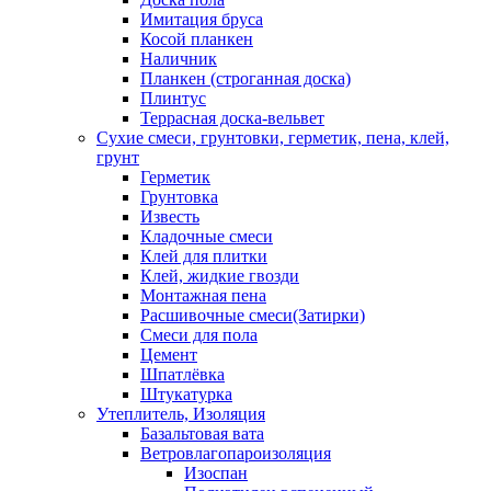
Имитация бруса
Косой планкен
Наличник
Планкен (строганная доска)
Плинтус
Террасная доска-вельвет
Сухие смеси, грунтовки, герметик, пена, клей,
грунт
Герметик
Грунтовка
Известь
Кладочные смеси
Клей для плитки
Клей, жидкие гвозди
Монтажная пена
Расшивочные смеси(Затирки)
Смеси для пола
Цемент
Шпатлёвка
Штукатурка
Утеплитель, Изоляция
Базальтовая вата
Ветровлагопароизоляция
Изоспан