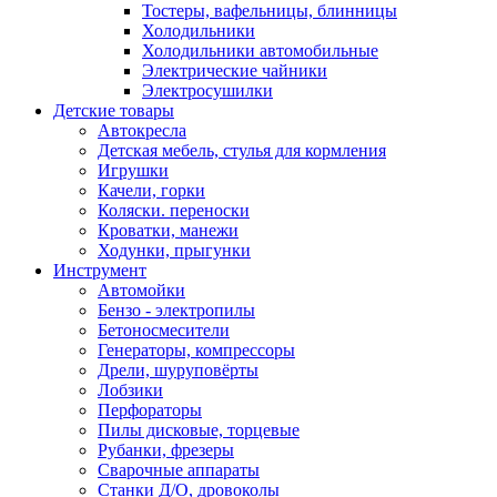
Тостеры, вафельницы, блинницы
Холодильники
Холодильники автомобильные
Электрические чайники
Электросушилки
Детские товары
Автокресла
Детская мебель, стулья для кормления
Игрушки
Качели, горки
Коляски. переноски
Кроватки, манежи
Ходунки, прыгунки
Инструмент
Автомойки
Бензо - электропилы
Бетоносмесители
Генераторы, компрессоры
Дрели, шуруповёрты
Лобзики
Перфораторы
Пилы дисковые, торцевые
Рубанки, фрезеры
Сварочные аппараты
Станки Д/О, дровоколы