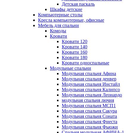
Детская паскаль
Шкафы детские
Компьютерные столы
Кресла компьютерные, офисные
Мебель для спальни
Комоды
Кровати
Кровати 120
Кровати 140
Кровати 160
Кровати 180
Кровати односпальные
Модульные спальни
Модульная спальня Афина
Модульная спальня денвер
Модульная спальня Инстайл
Модульная спальня Калипсо
Модульная спальня Леонардо
модульная спальня лючия
Модульная спальня МСП1
Модульная спальня Сакура
Модульная спальня Соната
Модульная спальня Фиеста
Модульная спальня Фьюжн
Спальня модульная АФИНА-1