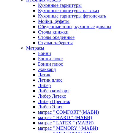
Кухонные гарнитуры
Кухонные гарнитуры на заказ
Кухонные гарнитуры фотопечать
Мойки, буфеты
Обеденные зоны, кухонные диваны
Столы книжки
Столы обеденные
Стулья, табуреты
Матрасы
Бонни
Бонни люкс
Бонни плюс
Жаккард
Латик
Латик плюс
Либер
Либер комфорт
Либер Латекс
Либер Престиж
Либер Элит
матрас " COMFORT"(МАВИ)
матрас " HARD " (МАВИ)
матрас " LATEX " (МАВИ)
матрас " MEMORY "(МАВИ)