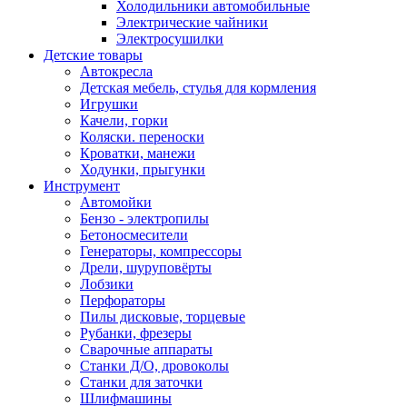
Холодильники автомобильные
Электрические чайники
Электросушилки
Детские товары
Автокресла
Детская мебель, стулья для кормления
Игрушки
Качели, горки
Коляски. переноски
Кроватки, манежи
Ходунки, прыгунки
Инструмент
Автомойки
Бензо - электропилы
Бетоносмесители
Генераторы, компрессоры
Дрели, шуруповёрты
Лобзики
Перфораторы
Пилы дисковые, торцевые
Рубанки, фрезеры
Сварочные аппараты
Станки Д/О, дровоколы
Станки для заточки
Шлифмашины