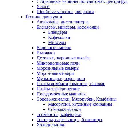
Стиральные машины полуавтомат, центрифуг
Утюги
Швейные машины, оверлоки
Техника для кухни
Автоклавы, дистилляторы
Блендеры, миксеры, кофемолки
Блендеры
Кофемолки
Миксеры
Варочные панели
Вытяжки
Духовые, жарочные шкафы
Микроволновые печи
Морозильные камеры
Морозильные лари
Мультиварки, аэрогрили
Плиты комбинированные, газовые
Плиты электрические
Посудомоечные машины
Соковыжималки, Мясорубки, Комбайны
Мясорубки, кухонные комбайны
Соковыжималки
Термопоты, кофеварки
Тостеры, вафельницы, блинницы
Холодильники