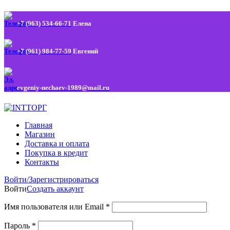
+7 (963) 534-66-71
Елена
+7 (961) 984-77-59
Евгений
evgeniy-nechaev-1989@mail.ru
Главная
Магазин
Доставка и оплата
Покупка в кредит
Контакты
Войти/Зарегистрироваться
Войти
Создать аккаунт
Имя пользователя или Email
*
Пароль
*