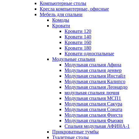
Компьютерные столы
Кресла компьютерные, офисные
Мебель для спальни
Комоды
Кровати
Кровати 120
Кровати 140
Кровати 160
Кровати 180
Кровати односпальные
Модульные спальни
Модульная спальня Афина
Модульная спальня денвер
Модульная спальня Инстайл
Модульная спальня Калипсо
Модульная спальня Леонардо
модульная спальня лючия
Модульная спальня МСП1
Модульная спальня Сакура
Модульная спальня Соната
Модульная спальня Фиеста
Модульная спальня Фьюжн
Спальня модульная АФИНА-1
Прикроватные тумбы
Туалетные столы