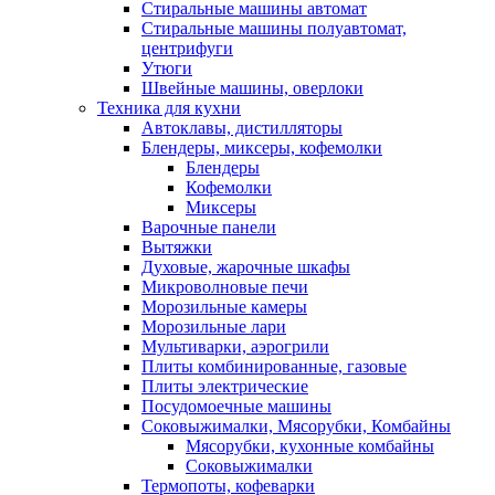
Стиральные машины автомат
Стиральные машины полуавтомат,
центрифуги
Утюги
Швейные машины, оверлоки
Техника для кухни
Автоклавы, дистилляторы
Блендеры, миксеры, кофемолки
Блендеры
Кофемолки
Миксеры
Варочные панели
Вытяжки
Духовые, жарочные шкафы
Микроволновые печи
Морозильные камеры
Морозильные лари
Мультиварки, аэрогрили
Плиты комбинированные, газовые
Плиты электрические
Посудомоечные машины
Соковыжималки, Мясорубки, Комбайны
Мясорубки, кухонные комбайны
Соковыжималки
Термопоты, кофеварки