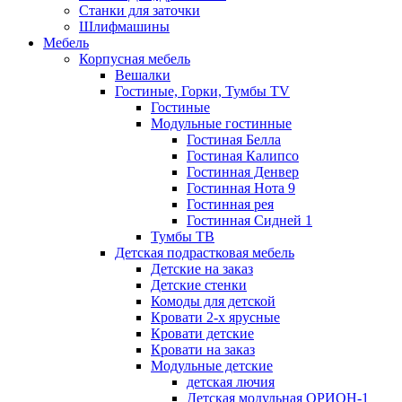
Станки для заточки
Шлифмашины
Мебель
Корпусная мебель
Вешалки
Гостиные, Горки, Тумбы TV
Гостиные
Модульные гостинные
Гостиная Белла
Гостиная Калипсо
Гостинная Денвер
Гостинная Нота 9
Гостинная рея
Гостинная Сидней 1
Тумбы ТВ
Детская подрастковая мебель
Детские на заказ
Детские стенки
Комоды для детской
Кровати 2-х ярусные
Кровати детские
Кровати на заказ
Модульные детские
детская лючия
Детская модульная ОРИОН-1