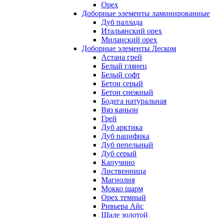
Орех
Доборные элементы ламинированные
Дуб паллада
Итальянский орех
Миланский орех
Доборные элементы Леском
Астана грей
Белый глянец
Белый софт
Бетон серый
Бетон снежный
Бодега натуральная
Вяз каньон
Грей
Дуб арктика
Дуб пацифика
Дуб пепельный
Дуб серый
Капучино
Лиственница
Магнолия
Мокко шарм
Орех темный
Ривьера Айс
Шале золотой