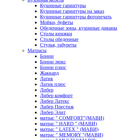
Кухонные гарнитуры
Кухонные гарнитуры на заказ
Кухонные гарнитуры фотопечать
Мойки, буфеты
Обеденные зоны, кухонные диваны
Столы книжки
Столы обеденные
Стулья, табуреты
Матрасы
Бонни
Бонни люкс
Бонни плюс
Жаккард
Латик
Латик плюс
Либер
Либер комфорт
Либер Латекс
Либер Престиж
Либер Элит
матрас " COMFORT"(МАВИ)
матрас " HARD " (МАВИ)
матрас " LATEX " (МАВИ)
матрас " MEMORY "(МАВИ)