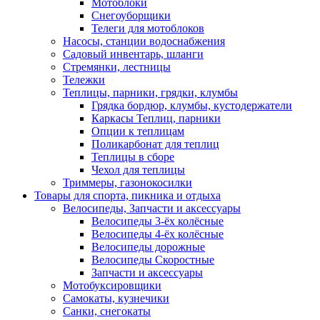
Мотоблоки
Снегоуборщики
Телеги для мотоблоков
Насосы, станции водоснабжения
Садовый инвентарь, шланги
Стремянки, лестницы
Тележки
Теплицы, парники, грядки, клумбы
Грядка бордюр, клумбы, кустодержатели
Каркасы Теплиц, парники
Опции к теплицам
Поликарбонат для теплиц
Теплицы в сборе
Чехол для теплицы
Триммеры, газонокосилки
Товары для спорта, пикника и отдыха
Велосипеды, Запчасти и аксессуары
Велосипеды 3-ёх колёсные
Велосипеды 4-ёх колёсные
Велосипеды дорожные
Велосипеды Скоростные
Запчасти и аксессуары
Мотобуксировщики
Самокаты, кузнечики
Санки, снегокаты