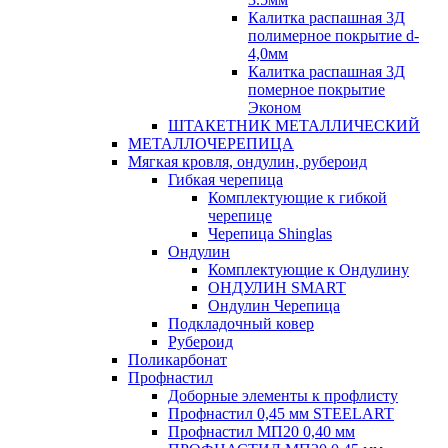
Калитка распашная 3Д
полимерное покрытие d-
4,0мм
Калитка распашная 3Д
померное покрытие
Эконом
ШТАКЕТНИК МЕТАЛЛИЧЕСКИЙ
МЕТАЛЛОЧЕРЕПИЦА
Мягкая кровля, ондулин, рубероид
Гибкая черепица
Комплектующие к гибкой
черепице
Черепица Shinglas
Ондулин
Комплектующие к Ондулину
ОНДУЛИН SMART
Ондулин Черепица
Подкладочный ковер
Рубероид
Поликарбонат
Профнастил
Доборные элементы к профлисту
Профнастил 0,45 мм STEELART
Профнастил МП20 0,40 мм