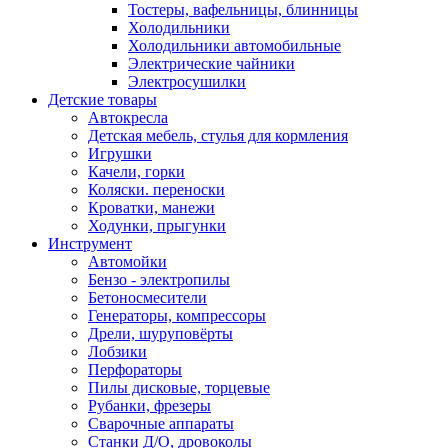
Тостеры, вафельницы, блинницы
Холодильники
Холодильники автомобильные
Электрические чайники
Электросушилки
Детские товары
Автокресла
Детская мебель, стулья для кормления
Игрушки
Качели, горки
Коляски. переноски
Кроватки, манежи
Ходунки, прыгунки
Инструмент
Автомойки
Бензо - электропилы
Бетоносмесители
Генераторы, компрессоры
Дрели, шуруповёрты
Лобзики
Перфораторы
Пилы дисковые, торцевые
Рубанки, фрезеры
Сварочные аппараты
Станки Д/О, дровоколы