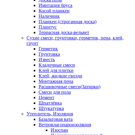
Имитация бруса
Косой планкен
Наличник
Планкен (строганная доска)
Плинтус
Террасная доска-вельвет
Сухие смеси, грунтовки, герметик, пена, клей,
грунт
Герметик
Грунтовка
Известь
Кладочные смеси
Клей для плитки
Клей, жидкие гвозди
Монтажная пена
Расшивочные смеси(Затирки)
Смеси для пола
Цемент
Шпатлёвка
Штукатурка
Утеплитель, Изоляция
Базальтовая вата
Ветровлагопароизоляция
Изоспан