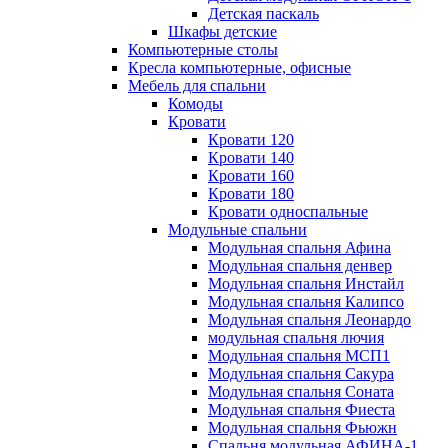
Детская паскаль
Шкафы детские
Компьютерные столы
Кресла компьютерные, офисные
Мебель для спальни
Комоды
Кровати
Кровати 120
Кровати 140
Кровати 160
Кровати 180
Кровати односпальные
Модульные спальни
Модульная спальня Афина
Модульная спальня денвер
Модульная спальня Инстайл
Модульная спальня Калипсо
Модульная спальня Леонардо
модульная спальня лючия
Модульная спальня МСП1
Модульная спальня Сакура
Модульная спальня Соната
Модульная спальня Фиеста
Модульная спальня Фьюжн
Спальня модульная АФИНА-1