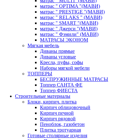
матрас " MULTI "(МАВИ)
матрас " OPTIMA "(МАВИ)
матрас " PRESTIGE "(МАВИ)
матрас " RELAKS " (МАВИ)
матрас " SMART "(МАВИ)
матрас " Джерси "(МАВИ)
матрас " Фэмили" (МАВИ)
МАТРАСЫ ЭКОНОМ
Мягкая мебель
Диваны прямые
Диваны угловые
Кресла, пуфы, софы
Наборы мягкой мебели
ТОППЕРЫ
БЕСПРУЖИННЫЕ МАТРАСЫ
Топпер САНТА ФЕ
Топпер ФИЕСТА
Строительные материалы
Блоки, кирпич. плитка
Кирпич облицовочный
Кирпич печной
Кирпич рядовой
Пеноблок, газобетон
Плитка тротуарная
Готовые столярные изделия