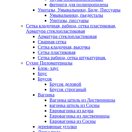
фитинги для полипропилена
Унитазы, Умывальники, Биде, Писсуары
Умывальники, пьедесталы
Унитазы, писсуары
Сетка кладочная, рабица, сетка пластиковая,
Арматура стеклопластиковая
Арматура стеклопластиковая
Сварная сетка
Сетка кладочная, высечка
Сетка пластиковая
Сетка рабица, сетка штукатурная.
Сухие Пиломатериалы
Блок- хаус
Брус
Брусок
Брусок деловой
Брусок строганый
Вагонка
Вагонка штиль из Лиственницы
вагонка штиль из Сосны
Евровагонка из кедра
Евровагонка из лиственницы
Евровагонка из Сосны
деревянные уголки
Доска пола