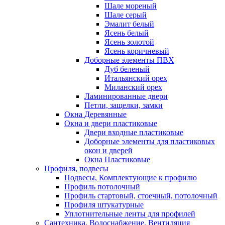
Шале мореный
Шале серый
Эмалит белый
Ясень белый
Ясень золотой
Ясень коричневый
Доборные элементы ПВХ
Дуб беленый
Итальянский орех
Миланский орех
Ламинированные двери
Петли, защелки, замки
Окна Деревянные
Окна и двери пластиковые
Двери входные пластиковые
Доборные элементы для пластиковых
окон и дверей
Окна Пластиковые
Профиля, подвесы
Подвесы, Комплектующие к профилю
Профиль потолочный
Профиль стартовый, стоечный, потолочный
Профиля штукатурные
Уплотнительные ленты для профилей
Сантехника, Водоснабжение, Вентиляция