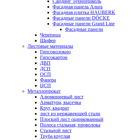
Сайдинг ТехноНиколь
Фасадная панель Альта
Фасадная плитка HAUBERK
Фасадные панели DÖCKE
Фасадные панели Grand Line
Фасадные панели
Черепица
Шифер
Листовые материалы
Гипсоволокно
Гипсокартон
ДВП
ДСП
ОСП
Фанера
ЦСП
Металлопрокат
Алюминиевый лист
Арматура, высечка
Круг, квадрат
лист из нержавеющей стали
Плоский лист оцинкованный
Полоса стальная, проволока
Стальной лист
Труба круглая