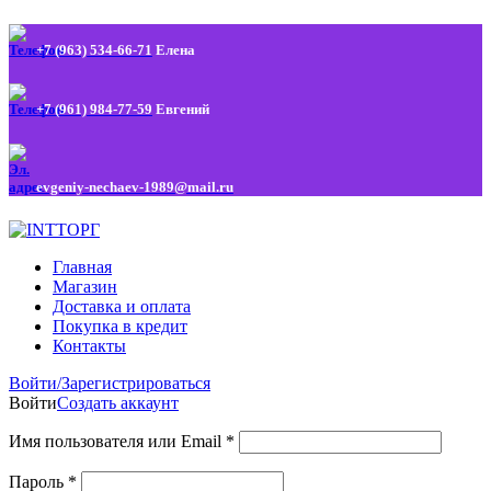
+7 (963) 534-66-71
Елена
+7 (961) 984-77-59
Евгений
evgeniy-nechaev-1989@mail.ru
Главная
Магазин
Доставка и оплата
Покупка в кредит
Контакты
Войти/Зарегистрироваться
Войти
Создать аккаунт
Имя пользователя или Email
*
Пароль
*