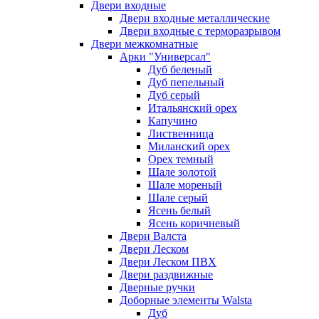
Двери входные
Двери входные металлические
Двери входные с терморазрывом
Двери межкомнатные
Арки "Универсал"
Дуб беленый
Дуб пепельный
Дуб серый
Итальянский орех
Капучино
Лиственница
Миланский орех
Орех темный
Шале золотой
Шале мореный
Шале серый
Ясень белый
Ясень коричневый
Двери Валста
Двери Леском
Двери Леском ПВХ
Двери раздвижные
Дверные ручки
Доборные элементы Walsta
Дуб