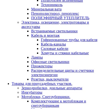
Полиэтилен вспененный
Технониколь
Минеральная вата
Пенополистирол, пеноплекс
ПОЛИЭФИРНЫЙ УТЕПЛИТЕЛЬ
Электрика, освещение, электротовары и
аксессуары
Встраиваемые светильники
Кабель и монтаж
Гофрированные трубы для кабеля
Кабель-каналы
Силовые кабели
Хомуты и стяжки кабельные
Лампы
Офисные светильники
Прожекторы
Распределительные щиты и счетчики
электроэнергии
Розетки, выключатели
Товары для приусадебных участков.
Зернодробилки, доильные аппараты
Инкубаторы
Мотоблоки, Снегоуборщики.
Комплектующие к мотоблокам и
снегоуборщикам