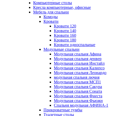
Компьютерные столы
Кресла компьютерные, офисные
Мебель для спальни
Комоды
Кровати
Кровати 120
Кровати 140
Кровати 160
Кровати 180
Кровати односпальные
Модульные спальни
Модульная спальня Афина
Модульная спальня денвер
Модульная спальня Инстайл
Модульная спальня Калипсо
Модульная спальня Леонардо
модульная спальня лючия
Модульная спальня МСП1
Модульная спальня Сакура
Модульная спальня Соната
Модульная спальня Фиеста
Модульная спальня Фьюжн
Спальня модульная АФИНА-1
Прикроватные тумбы
Туалетные столы