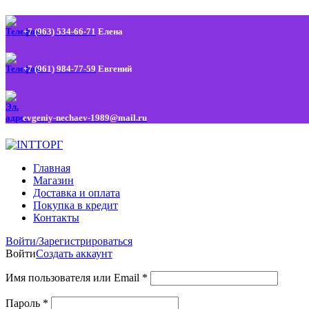
+7 (963) 534-66-71
Елена
+7 (961) 984-77-59
Евгений
evgeniy-nechaev-1989@mail.ru
Главная
Магазин
Доставка и оплата
Покупка в кредит
Контакты
Войти/Зарегистрироваться
Войти
Создать аккаунт
Имя пользователя или Email
*
Пароль
*