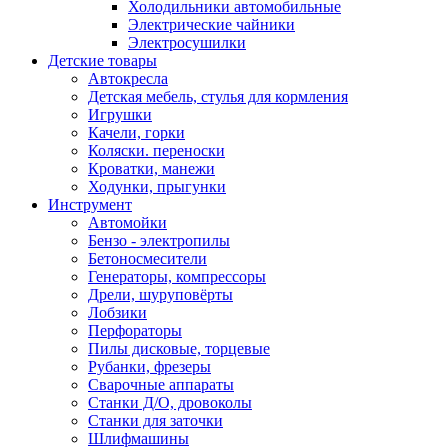
Холодильники автомобильные
Электрические чайники
Электросушилки
Детские товары
Автокресла
Детская мебель, стулья для кормления
Игрушки
Качели, горки
Коляски. переноски
Кроватки, манежи
Ходунки, прыгунки
Инструмент
Автомойки
Бензо - электропилы
Бетоносмесители
Генераторы, компрессоры
Дрели, шуруповёрты
Лобзики
Перфораторы
Пилы дисковые, торцевые
Рубанки, фрезеры
Сварочные аппараты
Станки Д/О, дровоколы
Станки для заточки
Шлифмашины