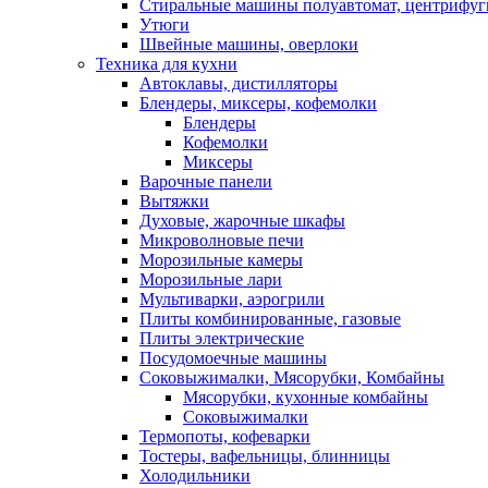
Стиральные машины полуавтомат, центрифуг
Утюги
Швейные машины, оверлоки
Техника для кухни
Автоклавы, дистилляторы
Блендеры, миксеры, кофемолки
Блендеры
Кофемолки
Миксеры
Варочные панели
Вытяжки
Духовые, жарочные шкафы
Микроволновые печи
Морозильные камеры
Морозильные лари
Мультиварки, аэрогрили
Плиты комбинированные, газовые
Плиты электрические
Посудомоечные машины
Соковыжималки, Мясорубки, Комбайны
Мясорубки, кухонные комбайны
Соковыжималки
Термопоты, кофеварки
Тостеры, вафельницы, блинницы
Холодильники