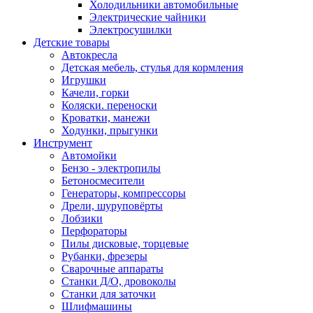
Холодильники автомобильные
Электрические чайники
Электросушилки
Детские товары
Автокресла
Детская мебель, стулья для кормления
Игрушки
Качели, горки
Коляски. переноски
Кроватки, манежи
Ходунки, прыгунки
Инструмент
Автомойки
Бензо - электропилы
Бетоносмесители
Генераторы, компрессоры
Дрели, шуруповёрты
Лобзики
Перфораторы
Пилы дисковые, торцевые
Рубанки, фрезеры
Сварочные аппараты
Станки Д/О, дровоколы
Станки для заточки
Шлифмашины