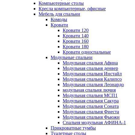
Компьютерные столы
Кресла компьютерные, офисные
Мебель для спальни
Комоды
Кровати
Кровати 120
Кровати 140
Кровати 160
Кровати 180
Кровати односпальные
Модульные спальни
Модульная спальня Афина
Модульная спальня денвер
Модульная спальня Инстайл
Модульная спальня Калипсо
Модульная спальня Леонардо
модульная спальня лючия
Модульная спальня МСП1
Модульная спальня Сакура
Модульная спальня Соната
Модульная спальня Фиеста
Модульная спальня Фьюжн
Спальня модульная АФИНА-1
Прикроватные тумбы
Туалетные столы