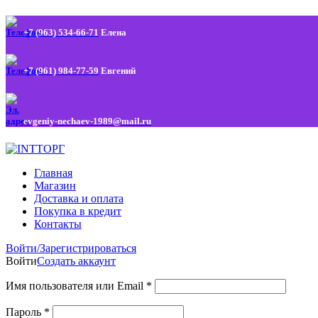
+7 (963) 534-66-71
Елена
+7 (961) 984-77-59
Евгений
evgeniy-nechaev-1989@mail.ru
Главная
Магазин
Доставка и оплата
Покупка в кредит
Контакты
Войти/Зарегистрироваться
Войти
Создать аккаунт
Имя пользователя или Email
*
Пароль
*