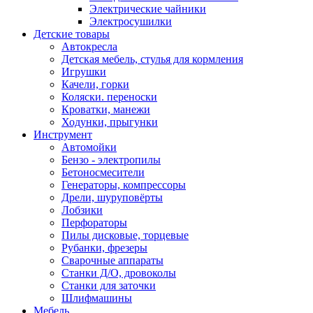
Электрические чайники
Электросушилки
Детские товары
Автокресла
Детская мебель, стулья для кормления
Игрушки
Качели, горки
Коляски. переноски
Кроватки, манежи
Ходунки, прыгунки
Инструмент
Автомойки
Бензо - электропилы
Бетоносмесители
Генераторы, компрессоры
Дрели, шуруповёрты
Лобзики
Перфораторы
Пилы дисковые, торцевые
Рубанки, фрезеры
Сварочные аппараты
Станки Д/О, дровоколы
Станки для заточки
Шлифмашины
Мебель