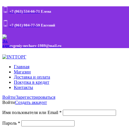
+7 (963) 534-66-71
Елена
+7 (961) 984-77-59
Евгений
evgeniy-nechaev-1989@mail.ru
Главная
Магазин
Доставка и оплата
Покупка в кредит
Контакты
Войти/Зарегистрироваться
Войти
Создать аккаунт
Имя пользователя или Email
*
Пароль
*