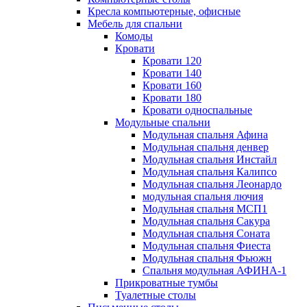
Кресла компьютерные, офисные
Мебель для спальни
Комоды
Кровати
Кровати 120
Кровати 140
Кровати 160
Кровати 180
Кровати односпальные
Модульные спальни
Модульная спальня Афина
Модульная спальня денвер
Модульная спальня Инстайл
Модульная спальня Калипсо
Модульная спальня Леонардо
модульная спальня лючия
Модульная спальня МСП1
Модульная спальня Сакура
Модульная спальня Соната
Модульная спальня Фиеста
Модульная спальня Фьюжн
Спальня модульная АФИНА-1
Прикроватные тумбы
Туалетные столы