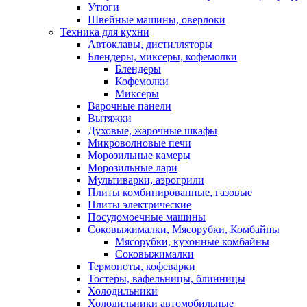
Утюги
Швейные машины, оверлоки
Техника для кухни
Автоклавы, дистилляторы
Блендеры, миксеры, кофемолки
Блендеры
Кофемолки
Миксеры
Варочные панели
Вытяжки
Духовые, жарочные шкафы
Микроволновые печи
Морозильные камеры
Морозильные лари
Мультиварки, аэрогрили
Плиты комбинированные, газовые
Плиты электрические
Посудомоечные машины
Соковыжималки, Мясорубки, Комбайны
Мясорубки, кухонные комбайны
Соковыжималки
Термопоты, кофеварки
Тостеры, вафельницы, блинницы
Холодильники
Холодильники автомобильные