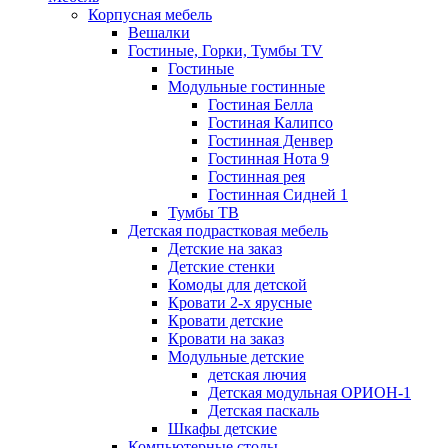
Корпусная мебель
Вешалки
Гостиные, Горки, Тумбы TV
Гостиные
Модульные гостинные
Гостиная Белла
Гостиная Калипсо
Гостинная Денвер
Гостинная Нота 9
Гостинная рея
Гостинная Сидней 1
Тумбы ТВ
Детская подрастковая мебель
Детские на заказ
Детские стенки
Комоды для детской
Кровати 2-х ярусные
Кровати детские
Кровати на заказ
Модульные детские
детская лючия
Детская модульная ОРИОН-1
Детская паскаль
Шкафы детские
Компьютерные столы