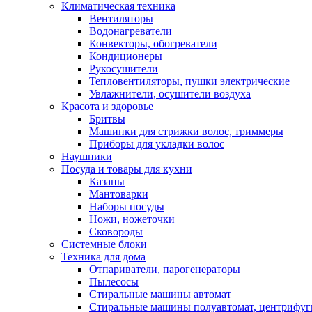
Климатическая техника
Вентиляторы
Водонагреватели
Конвекторы, обогреватели
Кондиционеры
Рукосушители
Тепловентиляторы, пушки электрические
Увлажнители, осушители воздуха
Красота и здоровье
Бритвы
Машинки для стрижки волос, триммеры
Приборы для укладки волос
Наушники
Посуда и товары для кухни
Казаны
Мантоварки
Наборы посуды
Ножи, ножеточки
Сковороды
Системные блоки
Техника для дома
Отпариватели, парогенераторы
Пылесосы
Стиральные машины автомат
Стиральные машины полуавтомат, центрифуг