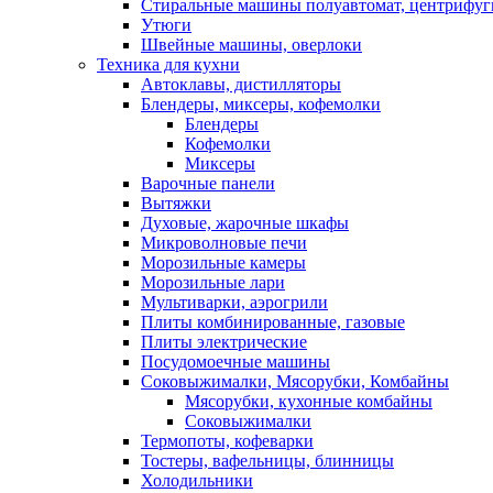
Стиральные машины полуавтомат, центрифуг
Утюги
Швейные машины, оверлоки
Техника для кухни
Автоклавы, дистилляторы
Блендеры, миксеры, кофемолки
Блендеры
Кофемолки
Миксеры
Варочные панели
Вытяжки
Духовые, жарочные шкафы
Микроволновые печи
Морозильные камеры
Морозильные лари
Мультиварки, аэрогрили
Плиты комбинированные, газовые
Плиты электрические
Посудомоечные машины
Соковыжималки, Мясорубки, Комбайны
Мясорубки, кухонные комбайны
Соковыжималки
Термопоты, кофеварки
Тостеры, вафельницы, блинницы
Холодильники