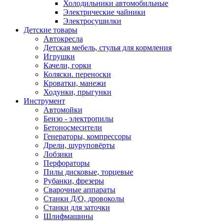
Холодильники автомобильные
Электрические чайники
Электросушилки
Детские товары
Автокресла
Детская мебель, стулья для кормления
Игрушки
Качели, горки
Коляски. переноски
Кроватки, манежи
Ходунки, прыгунки
Инструмент
Автомойки
Бензо - электропилы
Бетоносмесители
Генераторы, компрессоры
Дрели, шуруповёрты
Лобзики
Перфораторы
Пилы дисковые, торцевые
Рубанки, фрезеры
Сварочные аппараты
Станки Д/О, дровоколы
Станки для заточки
Шлифмашины