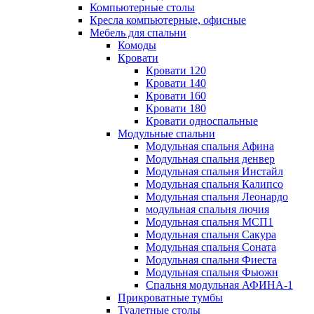
Компьютерные столы
Кресла компьютерные, офисные
Мебель для спальни
Комоды
Кровати
Кровати 120
Кровати 140
Кровати 160
Кровати 180
Кровати односпальные
Модульные спальни
Модульная спальня Афина
Модульная спальня денвер
Модульная спальня Инстайл
Модульная спальня Калипсо
Модульная спальня Леонардо
модульная спальня лючия
Модульная спальня МСП1
Модульная спальня Сакура
Модульная спальня Соната
Модульная спальня Фиеста
Модульная спальня Фьюжн
Спальня модульная АФИНА-1
Прикроватные тумбы
Туалетные столы