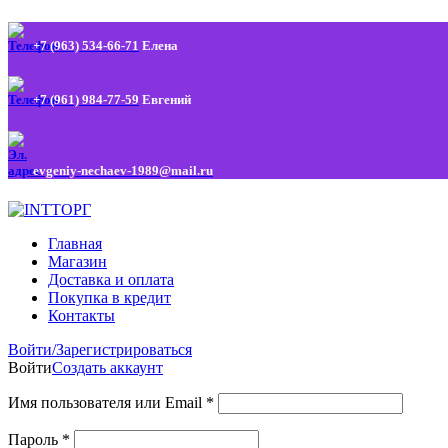
+7 (963) 534-66-71
Елена
+7 (961) 984-77-59
Евгений
evgeniy-nechaev-1989@mail.ru
Главная
Магазин
Доставка и оплата
Покупка в кредит
Контакты
Войти/Зарегистрироваться
Войти
Создать аккаунт
Имя пользователя или Email
*
Пароль
*