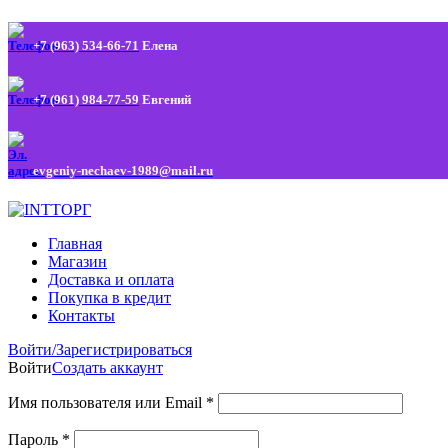
+7 (963) 534-66-71
Елена
+7 (961) 984-77-59
Евгений
evgeniy-nechaev-1989@mail.ru
Главная
Магазин
Доставка и оплата
Покупка в кредит
Контакты
Войти/Зарегистрироваться
Войти
Создать аккаунт
Имя пользователя или Email
*
Пароль
*