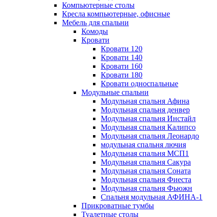
Компьютерные столы
Кресла компьютерные, офисные
Мебель для спальни
Комоды
Кровати
Кровати 120
Кровати 140
Кровати 160
Кровати 180
Кровати односпальные
Модульные спальни
Модульная спальня Афина
Модульная спальня денвер
Модульная спальня Инстайл
Модульная спальня Калипсо
Модульная спальня Леонардо
модульная спальня лючия
Модульная спальня МСП1
Модульная спальня Сакура
Модульная спальня Соната
Модульная спальня Фиеста
Модульная спальня Фьюжн
Спальня модульная АФИНА-1
Прикроватные тумбы
Туалетные столы