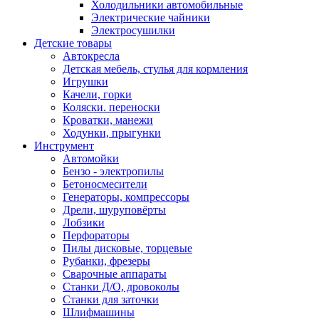
Холодильники автомобильные
Электрические чайники
Электросушилки
Детские товары
Автокресла
Детская мебель, стулья для кормления
Игрушки
Качели, горки
Коляски. переноски
Кроватки, манежи
Ходунки, прыгунки
Инструмент
Автомойки
Бензо - электропилы
Бетоносмесители
Генераторы, компрессоры
Дрели, шуруповёрты
Лобзики
Перфораторы
Пилы дисковые, торцевые
Рубанки, фрезеры
Сварочные аппараты
Станки Д/О, дровоколы
Станки для заточки
Шлифмашины