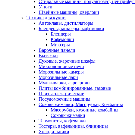
Стиральные машины полуавтомат, центрифуг
Утюги
Швейные машины, оверлоки
Техника для кухни
Автоклавы, дистилляторы
Блендеры, миксеры, кофемолки
Блендеры
Кофемолки
Миксеры
Варочные панели
Вытяжки
Духовые, жарочные шкафы
Микроволновые печи
Морозильные камеры
Морозильные лари
Мультиварки, аэрогрили
Плиты комбинированные, газовые
Плиты электрические
Посудомоечные машины
Соковыжималки, Мясорубки, Комбайны
Мясорубки, кухонные комбайны
Соковыжималки
Термопоты, кофеварки
Тостеры, вафельницы, блинницы
Холодильники