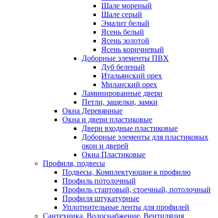
Шале мореный
Шале серый
Эмалит белый
Ясень белый
Ясень золотой
Ясень коричневый
Доборные элементы ПВХ
Дуб беленый
Итальянский орех
Миланский орех
Ламинированные двери
Петли, защелки, замки
Окна Деревянные
Окна и двери пластиковые
Двери входные пластиковые
Доборные элементы для пластиковых
окон и дверей
Окна Пластиковые
Профиля, подвесы
Подвесы, Комплектующие к профилю
Профиль потолочный
Профиль стартовый, стоечный, потолочный
Профиля штукатурные
Уплотнительные ленты для профилей
Сантехника, Водоснабжение, Вентиляция