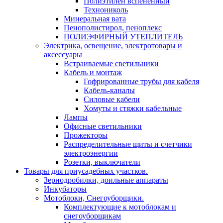
Полиэтилен вспененный
Технониколь
Минеральная вата
Пенополистирол, пеноплекс
ПОЛИЭФИРНЫЙ УТЕПЛИТЕЛЬ
Электрика, освещение, электротовары и
аксессуары
Встраиваемые светильники
Кабель и монтаж
Гофрированные трубы для кабеля
Кабель-каналы
Силовые кабели
Хомуты и стяжки кабельные
Лампы
Офисные светильники
Прожекторы
Распределительные щиты и счетчики
электроэнергии
Розетки, выключатели
Товары для приусадебных участков.
Зернодробилки, доильные аппараты
Инкубаторы
Мотоблоки, Снегоуборщики.
Комплектующие к мотоблокам и
снегоуборщикам