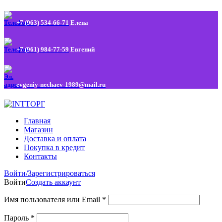
+7 (963) 534-66-71
Елена
+7 (961) 984-77-59
Евгений
evgeniy-nechaev-1989@mail.ru
Главная
Магазин
Доставка и оплата
Покупка в кредит
Контакты
Войти/Зарегистрироваться
Войти
Создать аккаунт
Имя пользователя или Email
*
Пароль
*