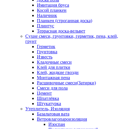
Имитация бруса
Косой планкен
Наличник
Планкен (строганная доска)
Плинтус
Террасная доска-вельвет
Сухие смеси, грунтовки, герметик, пена, клей,
грунт
Герметик
Грунтовка
Известь
Кладочные смеси
Клей для плитки
Клей, жидкие гвозди
Монтажная пена
Расшивочные смеси(Затирки)
Смеси для пола
Цемент
Шпатлёвка
Штукатурка
Утеплитель, Изоляция
Базальтовая вата
Ветровлагопароизоляция
Изоспан