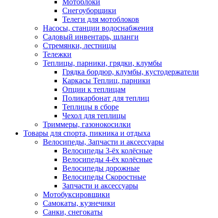
Мотоблоки
Снегоуборщики
Телеги для мотоблоков
Насосы, станции водоснабжения
Садовый инвентарь, шланги
Стремянки, лестницы
Тележки
Теплицы, парники, грядки, клумбы
Грядка бордюр, клумбы, кустодержатели
Каркасы Теплиц, парники
Опции к теплицам
Поликарбонат для теплиц
Теплицы в сборе
Чехол для теплицы
Триммеры, газонокосилки
Товары для спорта, пикника и отдыха
Велосипеды, Запчасти и аксессуары
Велосипеды 3-ёх колёсные
Велосипеды 4-ёх колёсные
Велосипеды дорожные
Велосипеды Скоростные
Запчасти и аксессуары
Мотобуксировщики
Самокаты, кузнечики
Санки, снегокаты