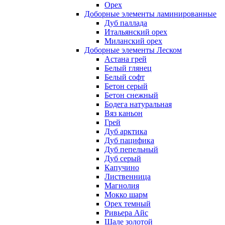
Орех
Доборные элементы ламинированные
Дуб паллада
Итальянский орех
Миланский орех
Доборные элементы Леском
Астана грей
Белый глянец
Белый софт
Бетон серый
Бетон снежный
Бодега натуральная
Вяз каньон
Грей
Дуб арктика
Дуб пацифика
Дуб пепельный
Дуб серый
Капучино
Лиственница
Магнолия
Мокко шарм
Орех темный
Ривьера Айс
Шале золотой