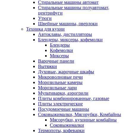
Стиральные машины автомат
Стиральные машины полуавтомат,
центрифуги
Утюги
Швейные машины, оверлоки
Техника для кухни
Автоклавы, дистилляторы
Блендеры, миксеры, кофемолки
Блендеры
Кофемолки
Миксеры
Варочные панели
Вытяжки
Духовые, жарочные шкафы
Микроволновые печи
Морозильные камеры
Морозильные лари
Мультиварки, аэрогрили
Плиты комбинированные, газовые
Плиты электрические
Посудомоечные машины
Соковыжималки, Мясорубки, Комбайны
Мясорубки, кухонные комбайны
Соковыжималки
Термопоты, кофеварки