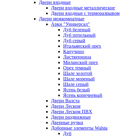
Двери входные
Двери входные металлические
Двери входные с терморазрывом
Двери межкомнатные
Арки "Универсал"
Дуб беленый
Дуб пепельный
Дуб серый
Итальянский орех
Капучино
Лиственница
Миланский орех
Орех темный
Шале золотой
Шале мореный
Шале серый
Ясень белый
Ясень коричневый
Двери Валста
Двери Леском
Двери Леском ПВХ
Двери раздвижные
Дверные ручки
Доборные элементы Walsta
Дуб