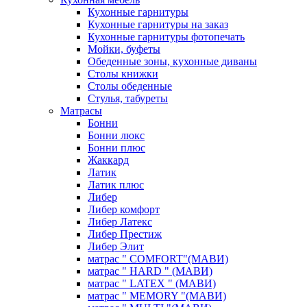
Кухонные гарнитуры
Кухонные гарнитуры на заказ
Кухонные гарнитуры фотопечать
Мойки, буфеты
Обеденные зоны, кухонные диваны
Столы книжки
Столы обеденные
Стулья, табуреты
Матрасы
Бонни
Бонни люкс
Бонни плюс
Жаккард
Латик
Латик плюс
Либер
Либер комфорт
Либер Латекс
Либер Престиж
Либер Элит
матрас " COMFORT"(МАВИ)
матрас " HARD " (МАВИ)
матрас " LATEX " (МАВИ)
матрас " MEMORY "(МАВИ)