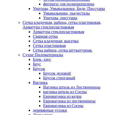
фитинги для полипропилена
Унитазы, Умывальники, Биде, Писсуары
Умывальники, пьедесталы
Унитазы, писсуары
Сетка кладочная, рабица, сетка пластиковая,
Арматура стеклопластиковая
Арматура стеклопластиковая
Сварная сетка
Сетка кладочная, высечка
Сетка пластиковая
Сетка рабица, сетка штукатурная.
Сухие Пиломатериалы
Блок- хаус
Брус
Брусок
Брусок деловой
Брусок строганый
Вагонка
Вагонка штиль из Лиственницы
вагонка штиль из Сосны
Евровагонка из кедра
Евровагонка из лиственницы
Евровагонка из Сосны
деревянные уголки
Доска пола