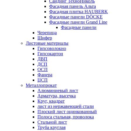
Сайдинг ТехноНиколь
Фасадная панель Альта
Фасадная плитка HAUBERK
Фасадные панели DÖCKE
Фасадные панели Grand Line
Фасадные панели
Черепица
Шифер
Листовые материалы
Гипсоволокно
Гипсокартон
ДВП
ДСП
ОСП
Фанера
ЦСП
Металлопрокат
Алюминиевый лист
Арматура, высечка
Круг, квадрат
лист из нержавеющей стали
Плоский лист оцинкованный
Полоса стальная, проволока
Стальной лист
Труба круглая