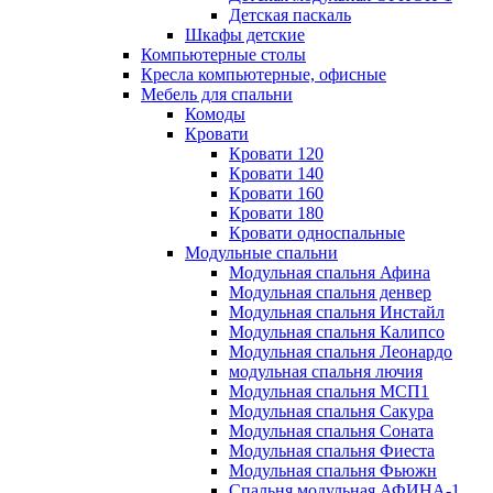
Детская паскаль
Шкафы детские
Компьютерные столы
Кресла компьютерные, офисные
Мебель для спальни
Комоды
Кровати
Кровати 120
Кровати 140
Кровати 160
Кровати 180
Кровати односпальные
Модульные спальни
Модульная спальня Афина
Модульная спальня денвер
Модульная спальня Инстайл
Модульная спальня Калипсо
Модульная спальня Леонардо
модульная спальня лючия
Модульная спальня МСП1
Модульная спальня Сакура
Модульная спальня Соната
Модульная спальня Фиеста
Модульная спальня Фьюжн
Спальня модульная АФИНА-1