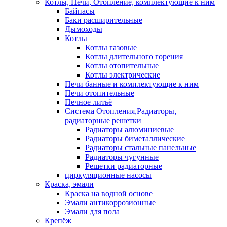
Котлы, Печи, Отопление, комплектующие к ним
Байпасы
Баки расширительные
Дымоходы
Котлы
Котлы газовые
Котлы длительного горения
Котлы отопительные
Котлы электрические
Печи банные и комплектующие к ним
Печи отопительные
Печное литьё
Система Отопления,Радиаторы,
радиаторные решетки
Радиаторы алюминиевые
Радиаторы биметаллические
Радиаторы стальные панельные
Радиаторы чугунные
Решетки радиаторные
циркуляционные насосы
Краска, эмали
Краска на водной основе
Эмали антикоррозионные
Эмали для пола
Крепёж