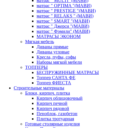
матрас " MULTI "(МАВИ)
матрас " OPTIMA "(МАВИ)
матрас " PRESTIGE "(МАВИ)
матрас " RELAKS " (МАВИ)
матрас " SMART "(МАВИ)
матрас " Джерси "(МАВИ)
матрас " Фэмили" (МАВИ)
МАТРАСЫ ЭКОНОМ
Мягкая мебель
Диваны прямые
Диваны угловые
Кресла, пуфы, софы
Наборы мягкой мебели
ТОППЕРЫ
БЕСПРУЖИННЫЕ МАТРАСЫ
Топпер САНТА ФЕ
Топпер ФИЕСТА
Строительные материалы
Блоки, кирпич. плитка
Кирпич облицовочный
Кирпич печной
Кирпич рядовой
Пеноблок, газобетон
Плитка тротуарная
Готовые столярные изделия