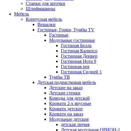
Станки для заточки
Шлифмашины
Мебель
Корпусная мебель
Вешалки
Гостиные, Горки, Тумбы TV
Гостиные
Модульные гостинные
Гостиная Белла
Гостиная Калипсо
Гостинная Денвер
Гостинная Нота 9
Гостинная рея
Гостинная Сидней 1
Тумбы ТВ
Детская подрастковая мебель
Детские на заказ
Детские стенки
Комоды для детской
Кровати 2-х ярусные
Кровати детские
Кровати на заказ
Модульные детские
детская лючия
Детская модульная ОРИОН-1