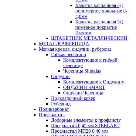
Калитка распашная 3Д
полимерное покрытие d-
4,0мм
Калитка распашная 3Д
померное покрытие
Эконом
ШТАКЕТНИК МЕТАЛЛИЧЕСКИЙ
МЕТАЛЛОЧЕРЕПИЦА
Мягкая кровля, ондулин, рубероид
Гибкая черепица
Комплектующие к гибкой
черепице
Черепица Shinglas
Ондулин
Комплектующие к Ондулину
ОНДУЛИН SMART
Ондулин Черепица
Подкладочный ковер
Рубероид
Поликарбонат
Профнастил
Доборные элементы к профлисту
Профнастил 0,45 мм STEELART
Профнастил МП20 0,40 мм