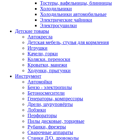
Тостеры, вафельницы, блинницы
Холодильники
Холодильники автомобильные
Электрические чайники
Электросушилки
Детские товары
Автокресла
Детская мебель, стулья для кормления
Игрушки
Качели, горки
Коляски. переноски
Кроватки, манежи
Ходунки, прыгунки
Инструмент
Автомойки
Бензо - электропилы
Бетоносмесители
Генераторы, компрессоры
Дрели, шуруповёрты
Лобзики
Перфораторы
Пилы дисковые, торцевые
Рубанки, фрезеры
Сварочные аппараты
Станки Д/О, дровоколы