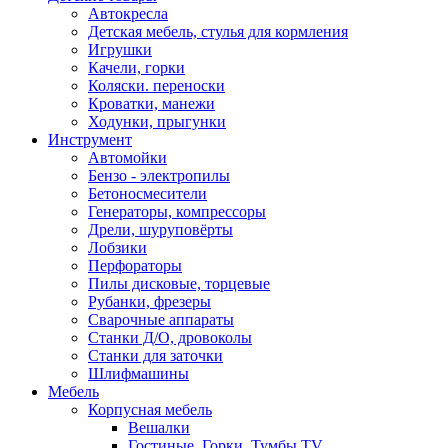
Автокресла
Детская мебель, стулья для кормления
Игрушки
Качели, горки
Коляски. переноски
Кроватки, манежи
Ходунки, прыгунки
Инструмент
Автомойки
Бензо - электропилы
Бетоносмесители
Генераторы, компрессоры
Дрели, шуруповёрты
Лобзики
Перфораторы
Пилы дисковые, торцевые
Рубанки, фрезеры
Сварочные аппараты
Станки Д/О, дровоколы
Станки для заточки
Шлифмашины
Мебель
Корпусная мебель
Вешалки
Гостиные, Горки, Тумбы TV