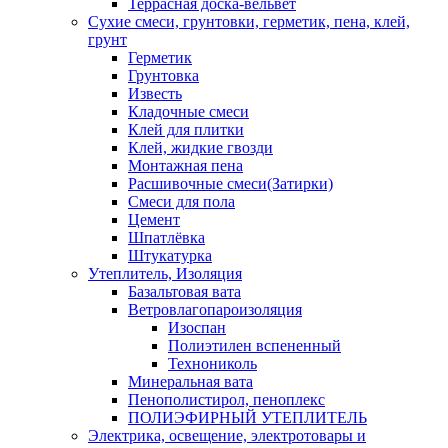
Террасная доска-вельвет
Сухие смеси, грунтовки, герметик, пена, клей,
грунт
Герметик
Грунтовка
Известь
Кладочные смеси
Клей для плитки
Клей, жидкие гвозди
Монтажная пена
Расшивочные смеси(Затирки)
Смеси для пола
Цемент
Шпатлёвка
Штукатурка
Утеплитель, Изоляция
Базальтовая вата
Ветровлагопароизоляция
Изоспан
Полиэтилен вспененный
Технониколь
Минеральная вата
Пенополистирол, пеноплекс
ПОЛИЭФИРНЫЙ УТЕПЛИТЕЛЬ
Электрика, освещение, электротовары и