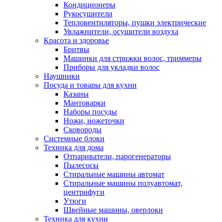
Кондиционеры
Рукосушители
Тепловентиляторы, пушки электрические
Увлажнители, осушители воздуха
Красота и здоровье
Бритвы
Машинки для стрижки волос, триммеры
Приборы для укладки волос
Наушники
Посуда и товары для кухни
Казаны
Мантоварки
Наборы посуды
Ножи, ножеточки
Сковороды
Системные блоки
Техника для дома
Отпариватели, парогенераторы
Пылесосы
Стиральные машины автомат
Стиральные машины полуавтомат,
центрифуги
Утюги
Швейные машины, оверлоки
Техника для кухни