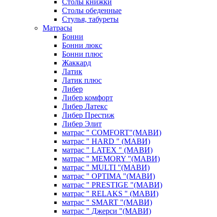
Столы книжки
Столы обеденные
Стулья, табуреты
Матрасы
Бонни
Бонни люкс
Бонни плюс
Жаккард
Латик
Латик плюс
Либер
Либер комфорт
Либер Латекс
Либер Престиж
Либер Элит
матрас " COMFORT"(МАВИ)
матрас " HARD " (МАВИ)
матрас " LATEX " (МАВИ)
матрас " MEMORY "(МАВИ)
матрас " MULTI "(МАВИ)
матрас " OPTIMA "(МАВИ)
матрас " PRESTIGE "(МАВИ)
матрас " RELAKS " (МАВИ)
матрас " SMART "(МАВИ)
матрас " Джерси "(МАВИ)