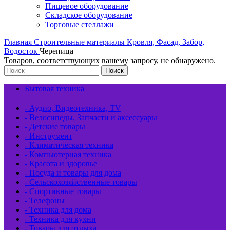
Пищевое оборудование
Складское оборудование
Торговые стеллажи
Главная
Строительные материалы
Кровля, Фасад, Забор,
Водосток
Черепица
Товаров, соответствующих вашему запросу, не обнаружено.
Поиск
Бытовая техника
- Аудио, Видеотехника, TV
- Велосипеды, Запчасти и аксессуары
- Детские товары
- Инструмент
- Климатическая техника
- Компьютерная техника
- Красота и здоровье
- Посуда и товары для дома
- Сельскохозяйственные товары
- Спортивные товары
- Телефоны
- Техника для дома
- Техника для кухни
- Товары для отдыха