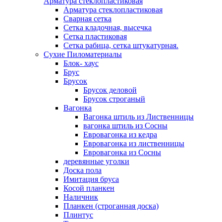
Арматура стеклопластиковая
Арматура стеклопластиковая
Сварная сетка
Сетка кладочная, высечка
Сетка пластиковая
Сетка рабица, сетка штукатурная.
Сухие Пиломатериалы
Блок- хаус
Брус
Брусок
Брусок деловой
Брусок строганый
Вагонка
Вагонка штиль из Лиственницы
вагонка штиль из Сосны
Евровагонка из кедра
Евровагонка из лиственницы
Евровагонка из Сосны
деревянные уголки
Доска пола
Имитация бруса
Косой планкен
Наличник
Планкен (строганная доска)
Плинтус