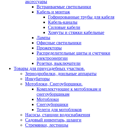
аксессуары
Встраиваемые светильники
Кабель и монтаж
Гофрированные трубы для кабеля
Кабель-каналы
Силовые кабели
Хомуты и стяжки кабельные
Лампы
Офисные светильники
Прожекторы
Распределительные щиты и счетчики
электроэнергии
Розетки, выключатели
Товары для приусадебных участков.
Зернодробилки, доильные аппараты
Инкубаторы
Мотоблоки, Снегоуборщики.
Комплектующие к мотоблокам и
снегоуборщикам
Мотоблоки
Снегоуборщики
Телеги для мотоблоков
Насосы, станции водоснабжения
Садовый инвентарь, шланги
Стремянки, лестницы