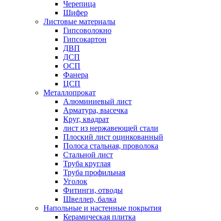
Черепица
Шифер
Листовые материалы
Гипсоволокно
Гипсокартон
ДВП
ДСП
ОСП
Фанера
ЦСП
Металлопрокат
Алюминиевый лист
Арматура, высечка
Круг, квадрат
лист из нержавеющей стали
Плоский лист оцинкованный
Полоса стальная, проволока
Стальной лист
Труба круглая
Труба профильная
Уголок
Фитинги, отводы
Швеллер, балка
Напольные и настенные покрытия
Керамическая плитка