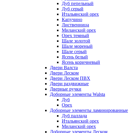
Дуб пепельный
Дуб серый
Итальянский орех
Капучино
Лиственница
Миланский орех
Орех темный
Шале золотой
Шале мореный
Шале серый
Ясень белый
Ясень коричневый
Двери Валста
Двери Леском
Двери Леском ПВХ
Двери раздвижные
Дверные ручки
Доборные элементы Walsta
Дуб
Орех
Доборные элементы ламинированные
Дуб паллада
Итальянский орех
Миланский орех
Доборные элементы Леском