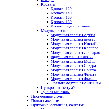
Кровати
Кровати 120
Кровати 140
Кровати 160
Кровати 180
Кровати односпальные
Модульные спальни
Модульная спальня Афина
Модульная спальня денвер
Модульная спальня Инстайл
Модульная спальня Калипсо
Модульная спальня Леонардо
модульная спальня лючия
Модульная спальня МСП1
Модульная спальня Сакура
Модульная спальня Соната
Модульная спальня Фиеста
Модульная спальня Фьюжн
Спальня модульная АФИНА-1
Прикроватные тумбы
Туалетные столы
Письменные столы
Полки навесные
Прихожие, обувницы, банкетки