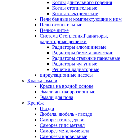
Котлы длительного горения
Котлы отопительные
Котлы электрические
Печи банные и комплектующие к ним
Печи отопительные
Печное литьё
Система Отопления,Радиаторы,
радиаторные решетки
Радиаторы алюминиевые
Радиаторы биметаллические
Радиаторы стальные панельные
Радиаторы чугунные
Решетки радиаторные
циркуляционные насосы
Краска, эмали
Краска на водной основе
Эмали антикоррозионные
Эмали для пола
Крепёж
Гвозди
Дюбеля, дюбель - гвозди
Саморез гипс-дерево
Саморез гипс-металл
Саморез металл-металл
Саморезы кровельные