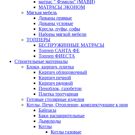
матрас " Фэмили" (МАВИ)
МАТРАСЫ ЭКОНОМ
Мягкая мебель
Диваны прямые
Диваны угловые
Кресла, пуфы, софы
Наборы мягкой мебели
ТОППЕРЫ
БЕСПРУЖИННЫЕ МАТРАСЫ
Топпер САНТА ФЕ
Топпер ФИЕСТА
Строительные материалы
Блоки, кирпич. плитка
Кирпич облицовочный
Кирпич печной
Кирпич рядовой
Пеноблок, газобетон
Плитка тротуарная
Готовые столярные изделия
Котлы, Печи, Отопление, комплектующие к ним
Байпасы
Баки расширительные
Дымоходы
Котлы
Котлы газовые