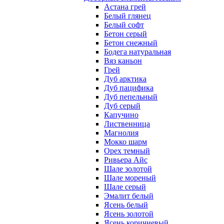
Астана грей
Белый глянец
Белый софт
Бетон серый
Бетон снежный
Бодега натуральная
Вяз каньон
Грей
Дуб арктика
Дуб пацифика
Дуб пепельный
Дуб серый
Капучино
Лиственница
Магнолия
Мокко шарм
Орех темный
Ривьера Айс
Шале золотой
Шале мореный
Шале серый
Эмалит белый
Ясень белый
Ясень золотой
Ясень коричневый