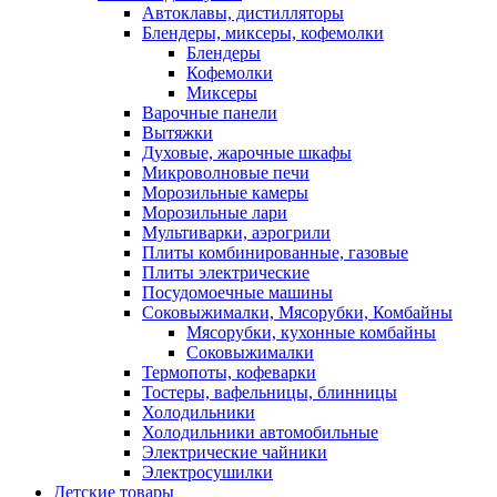
Автоклавы, дистилляторы
Блендеры, миксеры, кофемолки
Блендеры
Кофемолки
Миксеры
Варочные панели
Вытяжки
Духовые, жарочные шкафы
Микроволновые печи
Морозильные камеры
Морозильные лари
Мультиварки, аэрогрили
Плиты комбинированные, газовые
Плиты электрические
Посудомоечные машины
Соковыжималки, Мясорубки, Комбайны
Мясорубки, кухонные комбайны
Соковыжималки
Термопоты, кофеварки
Тостеры, вафельницы, блинницы
Холодильники
Холодильники автомобильные
Электрические чайники
Электросушилки
Детские товары