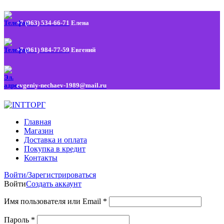
+7 (963) 534-66-71
Елена
+7 (961) 984-77-59
Евгений
evgeniy-nechaev-1989@mail.ru
Главная
Магазин
Доставка и оплата
Покупка в кредит
Контакты
Войти/Зарегистрироваться
Войти
Создать аккаунт
Имя пользователя или Email
*
Пароль
*