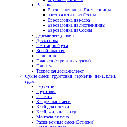
Вагонка
Вагонка штиль из Лиственницы
вагонка штиль из Сосны
Евровагонка из кедра
Евровагонка из лиственницы
Евровагонка из Сосны
деревянные уголки
Доска пола
Имитация бруса
Косой планкен
Наличник
Планкен (строганная доска)
Плинтус
Террасная доска-вельвет
Сухие смеси, грунтовки, герметик, пена, клей,
грунт
Герметик
Грунтовка
Известь
Кладочные смеси
Клей для плитки
Клей, жидкие гвозди
Монтажная пена
Расшивочные смеси(Затирки)