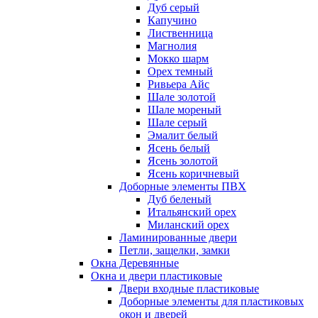
Дуб серый
Капучино
Лиственница
Магнолия
Мокко шарм
Орех темный
Ривьера Айс
Шале золотой
Шале мореный
Шале серый
Эмалит белый
Ясень белый
Ясень золотой
Ясень коричневый
Доборные элементы ПВХ
Дуб беленый
Итальянский орех
Миланский орех
Ламинированные двери
Петли, защелки, замки
Окна Деревянные
Окна и двери пластиковые
Двери входные пластиковые
Доборные элементы для пластиковых
окон и дверей