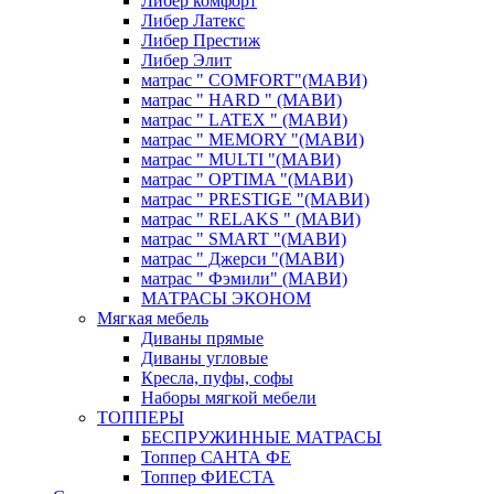
Либер комфорт
Либер Латекс
Либер Престиж
Либер Элит
матрас " COMFORT"(МАВИ)
матрас " HARD " (МАВИ)
матрас " LATEX " (МАВИ)
матрас " MEMORY "(МАВИ)
матрас " MULTI "(МАВИ)
матрас " OPTIMA "(МАВИ)
матрас " PRESTIGE "(МАВИ)
матрас " RELAKS " (МАВИ)
матрас " SMART "(МАВИ)
матрас " Джерси "(МАВИ)
матрас " Фэмили" (МАВИ)
МАТРАСЫ ЭКОНОМ
Мягкая мебель
Диваны прямые
Диваны угловые
Кресла, пуфы, софы
Наборы мягкой мебели
ТОППЕРЫ
БЕСПРУЖИННЫЕ МАТРАСЫ
Топпер САНТА ФЕ
Топпер ФИЕСТА