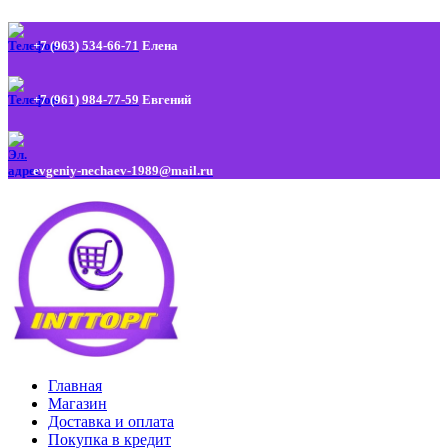
+7 (963) 534-66-71
Елена
+7 (961) 984-77-59
Евгений
evgeniy-nechaev-1989@mail.ru
Главная
Магазин
Доставка и оплата
Покупка в кредит