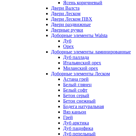
Ясень коричневый
Двери Валста
Двери Леском
Двери Леском ПВХ
Двери раздвижные
Дверные ручки
Доборные элементы Walsta
Дуб
Орех
Доборные элементы ламинированные
Дуб паллада
Итальянский орех
Миланский орех
Доборные элементы Леском
Астана грей
Белый глянец
Белый софт
Бетон серый
Бетон снежный
Бодега натуральная
Вяз каньон
Грей
Дуб арктика
Дуб пацифика
Дуб пепельный