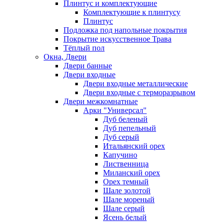
Плинтус и комплектующие
Комплектующие к плинтусу
Плинтус
Подложка под напольные покрытия
Покрытие искусственное Трава
Тёплый пол
Окна, Двери
Двери банные
Двери входные
Двери входные металлические
Двери входные с терморазрывом
Двери межкомнатные
Арки "Универсал"
Дуб беленый
Дуб пепельный
Дуб серый
Итальянский орех
Капучино
Лиственница
Миланский орех
Орех темный
Шале золотой
Шале мореный
Шале серый
Ясень белый