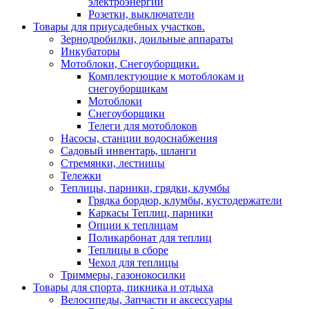
электроэнергии
Розетки, выключатели
Товары для приусадебных участков.
Зернодробилки, доильные аппараты
Инкубаторы
Мотоблоки, Снегоуборщики.
Комплектующие к мотоблокам и
снегоуборщикам
Мотоблоки
Снегоуборщики
Телеги для мотоблоков
Насосы, станции водоснабжения
Садовый инвентарь, шланги
Стремянки, лестницы
Тележки
Теплицы, парники, грядки, клумбы
Грядка бордюр, клумбы, кустодержатели
Каркасы Теплиц, парники
Опции к теплицам
Поликарбонат для теплиц
Теплицы в сборе
Чехол для теплицы
Триммеры, газонокосилки
Товары для спорта, пикника и отдыха
Велосипеды, Запчасти и аксессуары