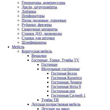
Генераторы, компрессоры
Дрели, шуруповёрты
Лобзики
Перфораторы
Пилы дисковые, торцевые
Рубанки, фрезеры
Сварочные аппараты
Станки Д/О, дровоколы
Станки для заточки
Шлифмашины
Мебель
Корпусная мебель
Вешалки
Гостиные, Горки, Тумбы TV
Гостиные
Модульные гостинные
Гостиная Белла
Гостиная Калипсо
Гостинная Денвер
Гостинная Нота 9
Гостинная рея
Гостинная Сидней 1
Тумбы ТВ
Детская подрастковая мебель
Детские на заказ