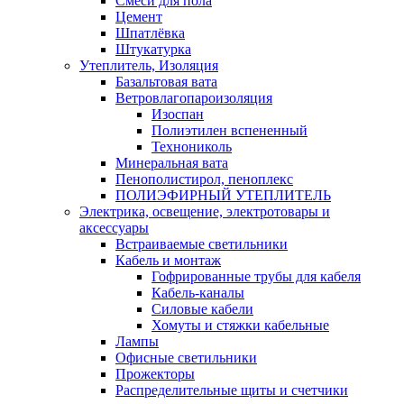
Смеси для пола
Цемент
Шпатлёвка
Штукатурка
Утеплитель, Изоляция
Базальтовая вата
Ветровлагопароизоляция
Изоспан
Полиэтилен вспененный
Технониколь
Минеральная вата
Пенополистирол, пеноплекс
ПОЛИЭФИРНЫЙ УТЕПЛИТЕЛЬ
Электрика, освещение, электротовары и
аксессуары
Встраиваемые светильники
Кабель и монтаж
Гофрированные трубы для кабеля
Кабель-каналы
Силовые кабели
Хомуты и стяжки кабельные
Лампы
Офисные светильники
Прожекторы
Распределительные щиты и счетчики