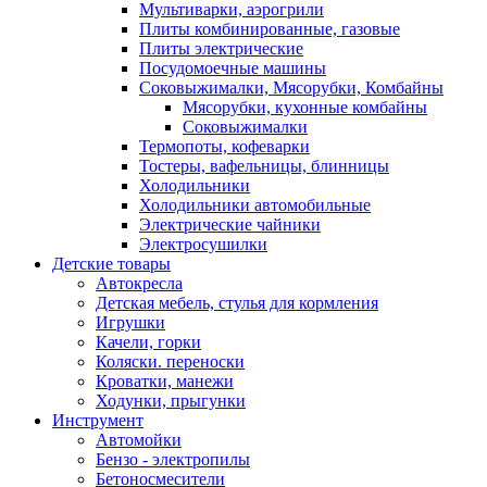
Мультиварки, аэрогрили
Плиты комбинированные, газовые
Плиты электрические
Посудомоечные машины
Соковыжималки, Мясорубки, Комбайны
Мясорубки, кухонные комбайны
Соковыжималки
Термопоты, кофеварки
Тостеры, вафельницы, блинницы
Холодильники
Холодильники автомобильные
Электрические чайники
Электросушилки
Детские товары
Автокресла
Детская мебель, стулья для кормления
Игрушки
Качели, горки
Коляски. переноски
Кроватки, манежи
Ходунки, прыгунки
Инструмент
Автомойки
Бензо - электропилы
Бетоносмесители