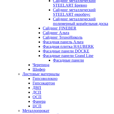
Сайдинг металлический
STEELART Бревно
Сайдинг металлический
STEELART евробрус
Сайдинг металлический
полимерный корабельная доска
Сайдинг FINEBER
Сайдинг Альта
Сайдинг ТехноНиколь
Фасадная панель Альта
Фасадная плитка HAUBERK
Фасадные панели DÖCKE
Фасадные панели Grand Line
Фасадные панели
Черепица
Шифер
Листовые материалы
Гипсоволокно
Гипсокартон
ДВП
ДСП
ОСП
Фанера
ЦСП
Металлопрокат