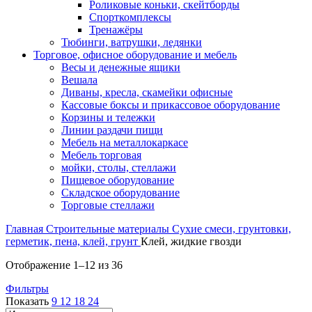
Роликовые коньки, скейтборды
Спорткомплексы
Тренажёры
Тюбинги, ватрушки, ледянки
Торговое, офисное оборудование и мебель
Весы и денежные ящики
Вешала
Диваны, кресла, скамейки офисные
Кассовые боксы и прикассовое оборудование
Корзины и тележки
Линии раздачи пищи
Мебель на металлокаркасе
Мебель торговая
мойки, столы, стеллажи
Пищевое оборудование
Складское оборудование
Торговые стеллажи
Главная
Строительные материалы
Сухие смеси, грунтовки,
герметик, пена, клей, грунт
Клей, жидкие гвозди
Отображение 1–12 из 36
Фильтры
Показать
9
12
18
24