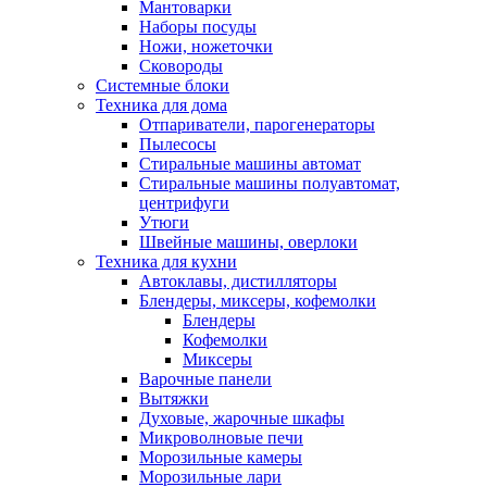
Мантоварки
Наборы посуды
Ножи, ножеточки
Сковороды
Системные блоки
Техника для дома
Отпариватели, парогенераторы
Пылесосы
Стиральные машины автомат
Стиральные машины полуавтомат,
центрифуги
Утюги
Швейные машины, оверлоки
Техника для кухни
Автоклавы, дистилляторы
Блендеры, миксеры, кофемолки
Блендеры
Кофемолки
Миксеры
Варочные панели
Вытяжки
Духовые, жарочные шкафы
Микроволновые печи
Морозильные камеры
Морозильные лари