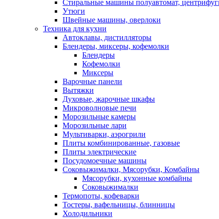
Стиральные машины полуавтомат, центрифуг
Утюги
Швейные машины, оверлоки
Техника для кухни
Автоклавы, дистилляторы
Блендеры, миксеры, кофемолки
Блендеры
Кофемолки
Миксеры
Варочные панели
Вытяжки
Духовые, жарочные шкафы
Микроволновые печи
Морозильные камеры
Морозильные лари
Мультиварки, аэрогрили
Плиты комбинированные, газовые
Плиты электрические
Посудомоечные машины
Соковыжималки, Мясорубки, Комбайны
Мясорубки, кухонные комбайны
Соковыжималки
Термопоты, кофеварки
Тостеры, вафельницы, блинницы
Холодильники