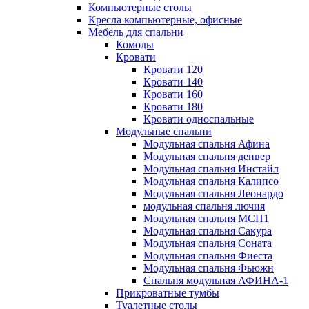
Компьютерные столы
Кресла компьютерные, офисные
Мебель для спальни
Комоды
Кровати
Кровати 120
Кровати 140
Кровати 160
Кровати 180
Кровати односпальные
Модульные спальни
Модульная спальня Афина
Модульная спальня денвер
Модульная спальня Инстайл
Модульная спальня Калипсо
Модульная спальня Леонардо
модульная спальня лючия
Модульная спальня МСП1
Модульная спальня Сакура
Модульная спальня Соната
Модульная спальня Фиеста
Модульная спальня Фьюжн
Спальня модульная АФИНА-1
Прикроватные тумбы
Туалетные столы