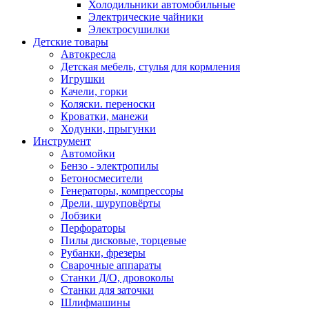
Холодильники автомобильные
Электрические чайники
Электросушилки
Детские товары
Автокресла
Детская мебель, стулья для кормления
Игрушки
Качели, горки
Коляски. переноски
Кроватки, манежи
Ходунки, прыгунки
Инструмент
Автомойки
Бензо - электропилы
Бетоносмесители
Генераторы, компрессоры
Дрели, шуруповёрты
Лобзики
Перфораторы
Пилы дисковые, торцевые
Рубанки, фрезеры
Сварочные аппараты
Станки Д/О, дровоколы
Станки для заточки
Шлифмашины