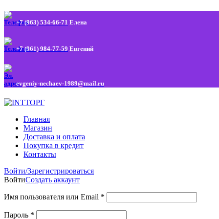
+7 (963) 534-66-71
Елена
+7 (961) 984-77-59
Евгений
evgeniy-nechaev-1989@mail.ru
Главная
Магазин
Доставка и оплата
Покупка в кредит
Контакты
Войти/Зарегистрироваться
Войти
Создать аккаунт
Имя пользователя или Email
*
Пароль
*