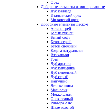
Орех
Доборные элементы ламинированные
Дуб паллада
Итальянский орех
Миланский орех
Доборные элементы Леском
Астана грей
Белый глянец
Белый софт
Бетон серый
Бетон снежный
Бодега натуральная
Вяз каньон
Грей
Дуб арктика
Дуб пацифика
Дуб пепельный
Дуб серый
Капучино
Лиственница
Магнолия
Мокко шарм
Орех темный
Ривьера Айс
Шале золотой