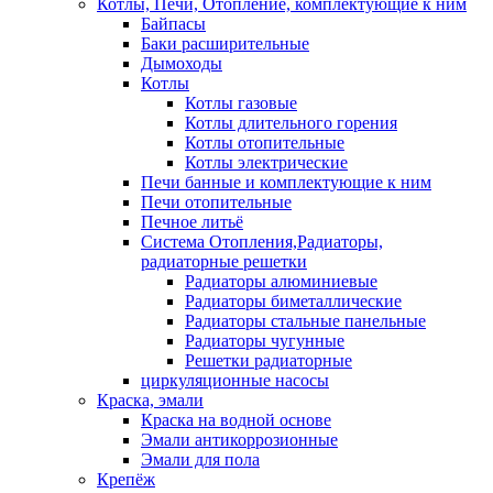
Котлы, Печи, Отопление, комплектующие к ним
Байпасы
Баки расширительные
Дымоходы
Котлы
Котлы газовые
Котлы длительного горения
Котлы отопительные
Котлы электрические
Печи банные и комплектующие к ним
Печи отопительные
Печное литьё
Система Отопления,Радиаторы,
радиаторные решетки
Радиаторы алюминиевые
Радиаторы биметаллические
Радиаторы стальные панельные
Радиаторы чугунные
Решетки радиаторные
циркуляционные насосы
Краска, эмали
Краска на водной основе
Эмали антикоррозионные
Эмали для пола
Крепёж