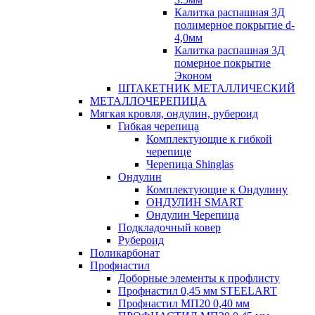
Калитка распашная 3Д
полимерное покрытие d-
4,0мм
Калитка распашная 3Д
померное покрытие
Эконом
ШТАКЕТНИК МЕТАЛЛИЧЕСКИЙ
МЕТАЛЛОЧЕРЕПИЦА
Мягкая кровля, ондулин, рубероид
Гибкая черепица
Комплектующие к гибкой
черепице
Черепица Shinglas
Ондулин
Комплектующие к Ондулину
ОНДУЛИН SMART
Ондулин Черепица
Подкладочный ковер
Рубероид
Поликарбонат
Профнастил
Доборные элементы к профлисту
Профнастил 0,45 мм STEELART
Профнастил МП20 0,40 мм