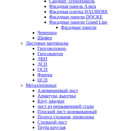
Сайдинг ТехноНиколь
Фасадная панель Альта
Фасадная плитка HAUBERK
Фасадные панели DÖCKE
Фасадные панели Grand Line
Фасадные панели
Черепица
Шифер
Листовые материалы
Гипсоволокно
Гипсокартон
ДВП
ДСП
ОСП
Фанера
ЦСП
Металлопрокат
Алюминиевый лист
Арматура, высечка
Круг, квадрат
лист из нержавеющей стали
Плоский лист оцинкованный
Полоса стальная, проволока
Стальной лист
Труба круглая