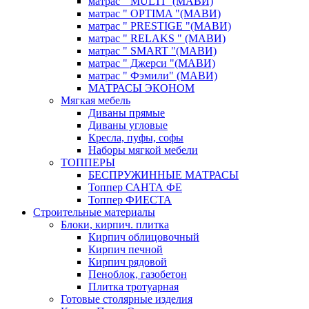
матрас " MULTI "(МАВИ)
матрас " OPTIMA "(МАВИ)
матрас " PRESTIGE "(МАВИ)
матрас " RELAKS " (МАВИ)
матрас " SMART "(МАВИ)
матрас " Джерси "(МАВИ)
матрас " Фэмили" (МАВИ)
МАТРАСЫ ЭКОНОМ
Мягкая мебель
Диваны прямые
Диваны угловые
Кресла, пуфы, софы
Наборы мягкой мебели
ТОППЕРЫ
БЕСПРУЖИННЫЕ МАТРАСЫ
Топпер САНТА ФЕ
Топпер ФИЕСТА
Строительные материалы
Блоки, кирпич. плитка
Кирпич облицовочный
Кирпич печной
Кирпич рядовой
Пеноблок, газобетон
Плитка тротуарная
Готовые столярные изделия