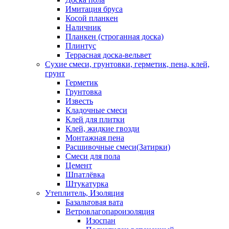
Имитация бруса
Косой планкен
Наличник
Планкен (строганная доска)
Плинтус
Террасная доска-вельвет
Сухие смеси, грунтовки, герметик, пена, клей,
грунт
Герметик
Грунтовка
Известь
Кладочные смеси
Клей для плитки
Клей, жидкие гвозди
Монтажная пена
Расшивочные смеси(Затирки)
Смеси для пола
Цемент
Шпатлёвка
Штукатурка
Утеплитель, Изоляция
Базальтовая вата
Ветровлагопароизоляция
Изоспан