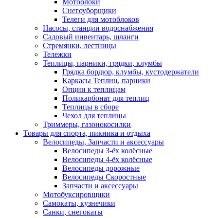
Мотоблоки
Снегоуборщики
Телеги для мотоблоков
Насосы, станции водоснабжения
Садовый инвентарь, шланги
Стремянки, лестницы
Тележки
Теплицы, парники, грядки, клумбы
Грядка бордюр, клумбы, кустодержатели
Каркасы Теплиц, парники
Опции к теплицам
Поликарбонат для теплиц
Теплицы в сборе
Чехол для теплицы
Триммеры, газонокосилки
Товары для спорта, пикника и отдыха
Велосипеды, Запчасти и аксессуары
Велосипеды 3-ёх колёсные
Велосипеды 4-ёх колёсные
Велосипеды дорожные
Велосипеды Скоростные
Запчасти и аксессуары
Мотобуксировщики
Самокаты, кузнечики
Санки, снегокаты