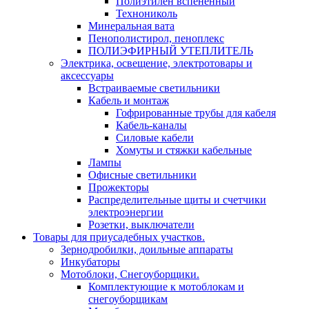
Полиэтилен вспененный
Технониколь
Минеральная вата
Пенополистирол, пеноплекс
ПОЛИЭФИРНЫЙ УТЕПЛИТЕЛЬ
Электрика, освещение, электротовары и
аксессуары
Встраиваемые светильники
Кабель и монтаж
Гофрированные трубы для кабеля
Кабель-каналы
Силовые кабели
Хомуты и стяжки кабельные
Лампы
Офисные светильники
Прожекторы
Распределительные щиты и счетчики
электроэнергии
Розетки, выключатели
Товары для приусадебных участков.
Зернодробилки, доильные аппараты
Инкубаторы
Мотоблоки, Снегоуборщики.
Комплектующие к мотоблокам и
снегоуборщикам