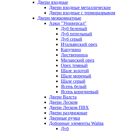
Двери входные
Двери входные металлические
Двери входные с терморазрывом
Двери межкомнатные
Арки "Универсал"
Дуб беленый
Дуб пепельный
Дуб серый
Итальянский орех
Капучино
Лиственница
Миланский орех
Орех темный
Шале золотой
Шале мореный
Шале серый
Ясень белый
Ясень коричневый
Двери Валста
Двери Леском
Двери Леском ПВХ
Двери раздвижные
Дверные ручки
Доборные элементы Walsta
Дуб