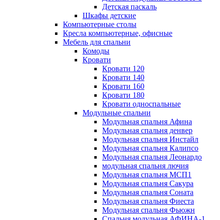
Детская паскаль
Шкафы детские
Компьютерные столы
Кресла компьютерные, офисные
Мебель для спальни
Комоды
Кровати
Кровати 120
Кровати 140
Кровати 160
Кровати 180
Кровати односпальные
Модульные спальни
Модульная спальня Афина
Модульная спальня денвер
Модульная спальня Инстайл
Модульная спальня Калипсо
Модульная спальня Леонардо
модульная спальня лючия
Модульная спальня МСП1
Модульная спальня Сакура
Модульная спальня Соната
Модульная спальня Фиеста
Модульная спальня Фьюжн
Спальня модульная АФИНА-1