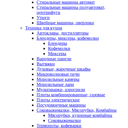
Стиральные машины автомат
Стиральные машины полуавтомат,
центрифуги
Утюги
Швейные машины, оверлоки
Техника для кухни
Автоклавы, дистилляторы
Блендеры, миксеры, кофемолки
Блендеры
Кофемолки
Миксеры
Варочные панели
Вытяжки
Духовые, жарочные шкафы
Микроволновые печи
Морозильные камеры
Морозильные лари
Мультиварки, аэрогрили
Плиты комбинированные, газовые
Плиты электрические
Посудомоечные машины
Соковыжималки, Мясорубки, Комбайны
Мясорубки, кухонные комбайны
Соковыжималки
Термопоты, кофеварки