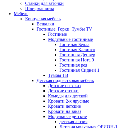
Станки для заточки
Шлифмашины
Мебель
Корпусная мебель
Вешалки
Гостиные, Горки, Тумбы TV
Гостиные
Модульные гостинные
Гостиная Белла
Гостиная Калипсо
Гостинная Денвер
Гостинная Нота 9
Гостинная рея
Гостинная Сидней 1
Тумбы ТВ
Детская подрастковая мебель
Детские на заказ
Детские стенки
Комоды для детской
Кровати 2-х ярусные
Кровати детские
Кровати на заказ
Модульные детские
детская лючия
Детская модульная ОРИОН-1