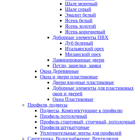
Шале мореный
Шале серый
Эмалит белый
Ясень белый
Ясень золотой
Ясень коричневый
Доборные элементы ПВХ
Дуб беленый
Итальянский орех
Миланский орех
Ламинированные двери
Петли, защелки, замки
Окна Деревянные
Окна и двери пластиковые
Двери входные пластиковые
Доборные элементы для пластиковых
окон и дверей
Окна Пластиковые
Профиля, подвесы
Подвесы, Комплектующие к профилю
Профиль потолочный
Профиль стартовый, стоечный, потолочный
Профиля штукатурные
Уплотнительные ленты для профилей
Сантехника, Водоснабжение, Вентиляция