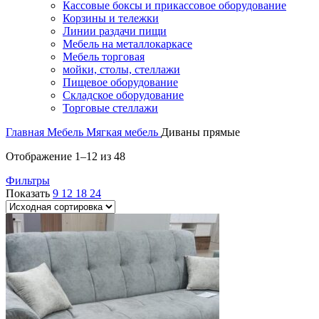
Кассовые боксы и прикассовое оборудование
Корзины и тележки
Линии раздачи пищи
Мебель на металлокаркасе
Мебель торговая
мойки, столы, стеллажи
Пищевое оборудование
Складское оборудование
Торговые стеллажи
Главная
Мебель
Мягкая мебель
Диваны прямые
Отображение 1–12 из 48
Фильтры
Показать
9
12
18
24