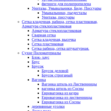
фитинги для полипропилена
Унитазы, Умывальники, Биде, Писсуары
Умывальники, пьедесталы
Унитазы, писсуары
Сетка кладочная, рабица, сетка пластиковая,
Арматура стеклопластиковая
Арматура стеклопластиковая
Сварная сетка
Сетка кладочная, высечка
Сетка пластиковая
Сетка рабица, сетка штукатурная.
Сухие Пиломатериалы
Блок- хаус
Брус
Брусок
Брусок деловой
Брусок строганый
Вагонка
Вагонка штиль из Лиственницы
вагонка штиль из Сосны
Евровагонка из кедра
Евровагонка из лиственницы
Евровагонка из Сосны
деревянные уголки
Доска пола