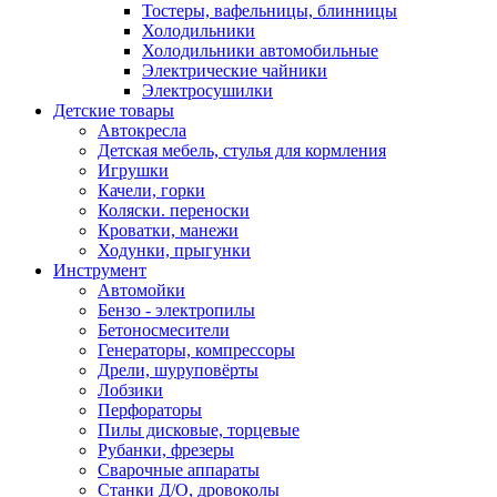
Тостеры, вафельницы, блинницы
Холодильники
Холодильники автомобильные
Электрические чайники
Электросушилки
Детские товары
Автокресла
Детская мебель, стулья для кормления
Игрушки
Качели, горки
Коляски. переноски
Кроватки, манежи
Ходунки, прыгунки
Инструмент
Автомойки
Бензо - электропилы
Бетоносмесители
Генераторы, компрессоры
Дрели, шуруповёрты
Лобзики
Перфораторы
Пилы дисковые, торцевые
Рубанки, фрезеры
Сварочные аппараты
Станки Д/О, дровоколы