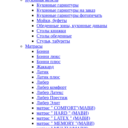
Кухонные гарнитуры
Кухонные гарнитуры на заказ
Кухонные гарнитуры фотопечать
Мойки, буфеты
Обеденные зоны, кухонные диваны
Столы книжки
Столы обеденные
Стулья, табуреты
Матрасы
Бонни
Бонни люкс
Бонни плюс
Жаккард
Латик
Латик плюс
Либер
Либер комфорт
Либер Латекс
Либер Престиж
Либер Элит
матрас " COMFORT"(МАВИ)
матрас " HARD " (МАВИ)
матрас " LATEX " (МАВИ)
матрас " MEMORY "(МАВИ)