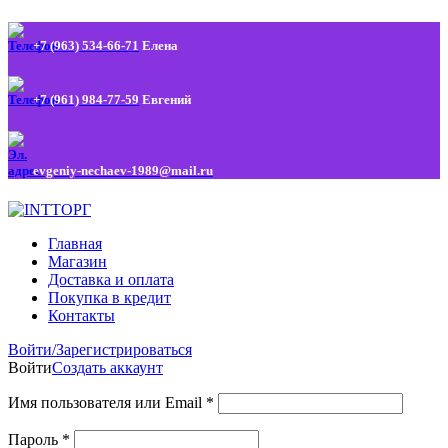
+7 (963) 534-66-71
Елена
+7 (961) 984-77-59
Евгений
evgeniy-nechaev-1989@mail.ru
Главная
Магазин
Доставка и оплата
Покупка в кредит
Контакты
Войти/Зарегистрироваться
Войти
Создать аккаунт
Имя пользователя или Email
*
Пароль
*