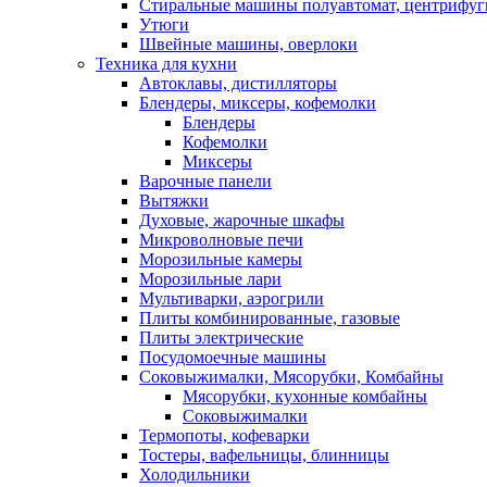
Стиральные машины полуавтомат, центрифуг
Утюги
Швейные машины, оверлоки
Техника для кухни
Автоклавы, дистилляторы
Блендеры, миксеры, кофемолки
Блендеры
Кофемолки
Миксеры
Варочные панели
Вытяжки
Духовые, жарочные шкафы
Микроволновые печи
Морозильные камеры
Морозильные лари
Мультиварки, аэрогрили
Плиты комбинированные, газовые
Плиты электрические
Посудомоечные машины
Соковыжималки, Мясорубки, Комбайны
Мясорубки, кухонные комбайны
Соковыжималки
Термопоты, кофеварки
Тостеры, вафельницы, блинницы
Холодильники