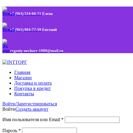
+7 (963) 534-66-71
Елена
+7 (961) 984-77-59
Евгений
evgeniy-nechaev-1989@mail.ru
Главная
Магазин
Доставка и оплата
Покупка в кредит
Контакты
Войти/Зарегистрироваться
Войти
Создать аккаунт
Имя пользователя или Email
*
Пароль
*