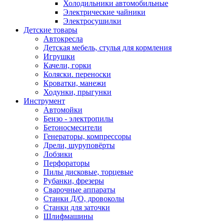
Холодильники автомобильные
Электрические чайники
Электросушилки
Детские товары
Автокресла
Детская мебель, стулья для кормления
Игрушки
Качели, горки
Коляски. переноски
Кроватки, манежи
Ходунки, прыгунки
Инструмент
Автомойки
Бензо - электропилы
Бетоносмесители
Генераторы, компрессоры
Дрели, шуруповёрты
Лобзики
Перфораторы
Пилы дисковые, торцевые
Рубанки, фрезеры
Сварочные аппараты
Станки Д/О, дровоколы
Станки для заточки
Шлифмашины