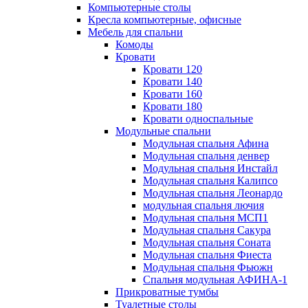
Компьютерные столы
Кресла компьютерные, офисные
Мебель для спальни
Комоды
Кровати
Кровати 120
Кровати 140
Кровати 160
Кровати 180
Кровати односпальные
Модульные спальни
Модульная спальня Афина
Модульная спальня денвер
Модульная спальня Инстайл
Модульная спальня Калипсо
Модульная спальня Леонардо
модульная спальня лючия
Модульная спальня МСП1
Модульная спальня Сакура
Модульная спальня Соната
Модульная спальня Фиеста
Модульная спальня Фьюжн
Спальня модульная АФИНА-1
Прикроватные тумбы
Туалетные столы