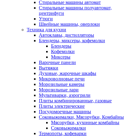
Стиральные машины автомат
Стиральные машины полуавтомат,
центрифуги
Утюги
Швейные машины, оверлоки
Техника для кухни
Автоклавы, дистилляторы
Блендеры, миксеры, кофемолки
Блендеры
Кофемолки
Миксеры
Варочные панели
Вытяжки
Духовые, жарочные шкафы
Микроволновые печи
Морозильные камеры
Морозильные лари
Мультиварки, аэрогрили
Плиты комбинированные, газовые
Плиты электрические
Посудомоечные машины
Соковыжималки, Мясорубки, Комбайны
Мясорубки, кухонные комбайны
Соковыжималки
Термопоты, кофеварки