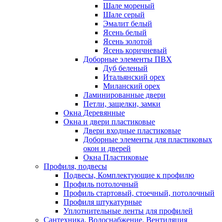
Шале мореный
Шале серый
Эмалит белый
Ясень белый
Ясень золотой
Ясень коричневый
Доборные элементы ПВХ
Дуб беленый
Итальянский орех
Миланский орех
Ламинированные двери
Петли, защелки, замки
Окна Деревянные
Окна и двери пластиковые
Двери входные пластиковые
Доборные элементы для пластиковых
окон и дверей
Окна Пластиковые
Профиля, подвесы
Подвесы, Комплектующие к профилю
Профиль потолочный
Профиль стартовый, стоечный, потолочный
Профиля штукатурные
Уплотнительные ленты для профилей
Сантехника, Водоснабжение, Вентиляция