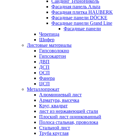
Сайдинг ТехноНиколь
Фасадная панель Альта
Фасадная плитка HAUBERK
Фасадные панели DÖCKE
Фасадные панели Grand Line
Фасадные панели
Черепица
Шифер
Листовые материалы
Гипсоволокно
Гипсокартон
ДВП
ДСП
ОСП
Фанера
ЦСП
Металлопрокат
Алюминиевый лист
Арматура, высечка
Круг, квадрат
лист из нержавеющей стали
Плоский лист оцинкованный
Полоса стальная, проволока
Стальной лист
Труба круглая