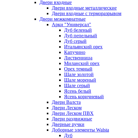
Двери входные
Двери входные металлические
Двери входные с терморазрывом
Двери межкомнатные
Арки "Универсал"
Дуб беленый
Дуб пепельный
Дуб серый
Итальянский орех
Капучино
Лиственница
Миланский орех
Орех темный
Шале золотой
Шале мореный
Шале серый
Ясень белый
Ясень коричневый
Двери Валста
Двери Леском
Двери Леском ПВХ
Двери раздвижные
Дверные ручки
Доборные элементы Walsta
Дуб