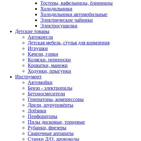
Тостеры, вафельницы, блинницы
Холодильники
Холодильники автомобильные
Электрические чайники
Электросушилки
Детские товары
Автокресла
Детская мебель, стулья для кормления
Игрушки
Качели, горки
Коляски. переноски
Кроватки, манежи
Ходунки, прыгунки
Инструмент
Автомойки
Бензо - электропилы
Бетоносмесители
Генераторы, компрессоры
Дрели, шуруповёрты
Лобзики
Перфораторы
Пилы дисковые, торцевые
Рубанки, фрезеры
Сварочные аппараты
Станки Д/О, дровоколы