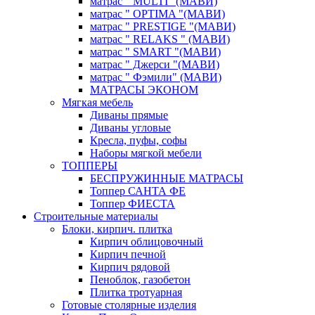
матрас " MULTI "(МАВИ)
матрас " OPTIMA "(МАВИ)
матрас " PRESTIGE "(МАВИ)
матрас " RELAKS " (МАВИ)
матрас " SMART "(МАВИ)
матрас " Джерси "(МАВИ)
матрас " Фэмили" (МАВИ)
МАТРАСЫ ЭКОНОМ
Мягкая мебель
Диваны прямые
Диваны угловые
Кресла, пуфы, софы
Наборы мягкой мебели
ТОППЕРЫ
БЕСПРУЖИННЫЕ МАТРАСЫ
Топпер САНТА ФЕ
Топпер ФИЕСТА
Строительные материалы
Блоки, кирпич. плитка
Кирпич облицовочный
Кирпич печной
Кирпич рядовой
Пеноблок, газобетон
Плитка тротуарная
Готовые столярные изделия