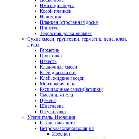
Имитация бруса
Косой планкен
Наличник
Планкен (строганная доска)
Плинтус
Террасная доска-вельвет
Сухие смеси, грунтовки, герметик, пена, клей,
грунт
Герметик
Грунтовка
Известь
Кладочные смеси
Клей для плитки
Клей, жидкие гвозди
Монтажная пена
Расшивочные смеси(Затирки)
Смеси для пола
Цемент
Шпатлёвка
Штукатурка
Утеплитель, Изоляция
Базальтовая вата
Ветровлагопароизоляция
Изоспан