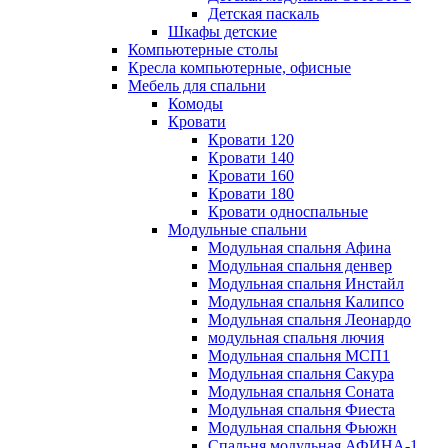
Детская паскаль
Шкафы детские
Компьютерные столы
Кресла компьютерные, офисные
Мебель для спальни
Комоды
Кровати
Кровати 120
Кровати 140
Кровати 160
Кровати 180
Кровати односпальные
Модульные спальни
Модульная спальня Афина
Модульная спальня денвер
Модульная спальня Инстайл
Модульная спальня Калипсо
Модульная спальня Леонардо
модульная спальня лючия
Модульная спальня МСП1
Модульная спальня Сакура
Модульная спальня Соната
Модульная спальня Фиеста
Модульная спальня Фьюжн
Спальня модульная АФИНА-1