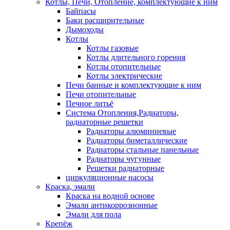
Котлы, Печи, Отопление, комплектующие к ним
Байпасы
Баки расширительные
Дымоходы
Котлы
Котлы газовые
Котлы длительного горения
Котлы отопительные
Котлы электрические
Печи банные и комплектующие к ним
Печи отопительные
Печное литьё
Система Отопления,Радиаторы,
радиаторные решетки
Радиаторы алюминиевые
Радиаторы биметаллические
Радиаторы стальные панельные
Радиаторы чугунные
Решетки радиаторные
циркуляционные насосы
Краска, эмали
Краска на водной основе
Эмали антикоррозионные
Эмали для пола
Крепёж