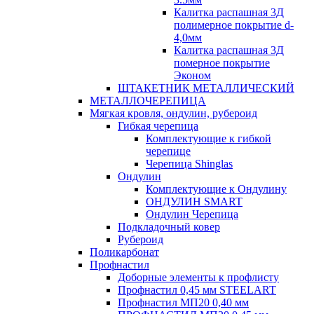
Калитка распашная 3Д
полимерное покрытие d-
4,0мм
Калитка распашная 3Д
померное покрытие
Эконом
ШТАКЕТНИК МЕТАЛЛИЧЕСКИЙ
МЕТАЛЛОЧЕРЕПИЦА
Мягкая кровля, ондулин, рубероид
Гибкая черепица
Комплектующие к гибкой
черепице
Черепица Shinglas
Ондулин
Комплектующие к Ондулину
ОНДУЛИН SMART
Ондулин Черепица
Подкладочный ковер
Рубероид
Поликарбонат
Профнастил
Доборные элементы к профлисту
Профнастил 0,45 мм STEELART
Профнастил МП20 0,40 мм