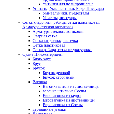
фитинги для полипропилена
Унитазы, Умывальники, Биде, Писсуары
Умывальники, пьедесталы
Унитазы, писсуары
Сетка кладочная, рабица, сетка пластиковая,
Арматура стеклопластиковая
Арматура стеклопластиковая
Сварная сетка
Сетка кладочная, высечка
Сетка пластиковая
Сетка рабица, сетка штукатурная.
Сухие Пиломатериалы
Блок- хаус
Брус
Брусок
Брусок деловой
Брусок строганый
Вагонка
Вагонка штиль из Лиственницы
вагонка штиль из Сосны
Евровагонка из кедра
Евровагонка из лиственницы
Евровагонка из Сосны
деревянные уголки
Доска пола