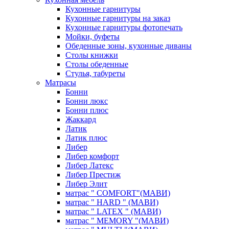
Кухонные гарнитуры
Кухонные гарнитуры на заказ
Кухонные гарнитуры фотопечать
Мойки, буфеты
Обеденные зоны, кухонные диваны
Столы книжки
Столы обеденные
Стулья, табуреты
Матрасы
Бонни
Бонни люкс
Бонни плюс
Жаккард
Латик
Латик плюс
Либер
Либер комфорт
Либер Латекс
Либер Престиж
Либер Элит
матрас " COMFORT"(МАВИ)
матрас " HARD " (МАВИ)
матрас " LATEX " (МАВИ)
матрас " MEMORY "(МАВИ)