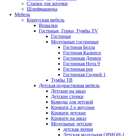
Станки для заточки
Шлифмашины
Мебель
Корпусная мебель
Вешалки
Гостиные, Горки, Тумбы TV
Гостиные
Модульные гостинные
Гостиная Белла
Гостиная Калипсо
Гостинная Денвер
Гостинная Нота 9
Гостинная рея
Гостинная Сидней 1
Тумбы ТВ
Детская подрастковая мебель
Детские на заказ
Детские стенки
Комоды для детской
Кровати 2-х ярусные
Кровати детские
Кровати на заказ
Модульные детские
детская лючия
Детская модульная ОРИОН-1