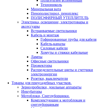
Полиэтилен вспененный
Технониколь
Минеральная вата
Пенополистирол, пеноплекс
ПОЛИЭФИРНЫЙ УТЕПЛИТЕЛЬ
Электрика, освещение, электротовары и
аксессуары
Встраиваемые светильники
Кабель и монтаж
Гофрированные трубы для кабеля
Кабель-каналы
Силовые кабели
Хомуты и стяжки кабельные
Лампы
Офисные светильники
Прожекторы
Распределительные щиты и счетчики
электроэнергии
Розетки, выключатели
Товары для приусадебных участков.
Зернодробилки, доильные аппараты
Инкубаторы
Мотоблоки, Снегоуборщики.
Комплектующие к мотоблокам и
снегоуборщикам