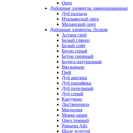
Орех
Доборные элементы ламинированные
Дуб паллада
Итальянский орех
Миланский орех
Доборные элементы Леском
Астана грей
Белый глянец
Белый софт
Бетон серый
Бетон снежный
Бодега натуральная
Вяз каньон
Грей
Дуб арктика
Дуб пацифика
Дуб пепельный
Дуб серый
Капучино
Лиственница
Магнолия
Мокко шарм
Орех темный
Ривьера Айс
Шале золотой