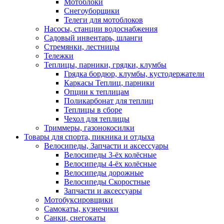
Мотоблоки
Снегоуборщики
Телеги для мотоблоков
Насосы, станции водоснабжения
Садовый инвентарь, шланги
Стремянки, лестницы
Тележки
Теплицы, парники, грядки, клумбы
Грядка бордюр, клумбы, кустодержатели
Каркасы Теплиц, парники
Опции к теплицам
Поликарбонат для теплиц
Теплицы в сборе
Чехол для теплицы
Триммеры, газонокосилки
Товары для спорта, пикника и отдыха
Велосипеды, Запчасти и аксессуары
Велосипеды 3-ёх колёсные
Велосипеды 4-ёх колёсные
Велосипеды дорожные
Велосипеды Скоростные
Запчасти и аксессуары
Мотобуксировщики
Самокаты, кузнечики
Санки, снегокаты