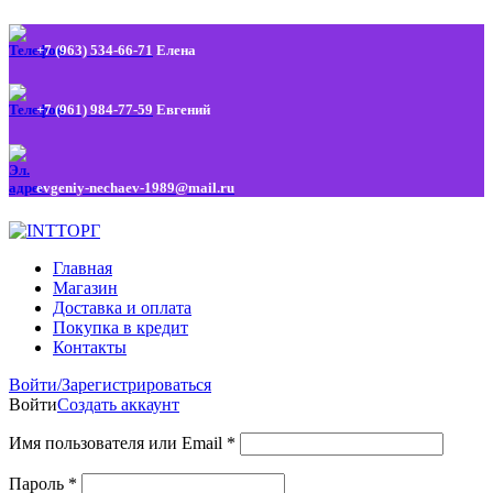
+7 (963) 534-66-71
Елена
+7 (961) 984-77-59
Евгений
evgeniy-nechaev-1989@mail.ru
Главная
Магазин
Доставка и оплата
Покупка в кредит
Контакты
Войти/Зарегистрироваться
Войти
Создать аккаунт
Имя пользователя или Email
*
Пароль
*