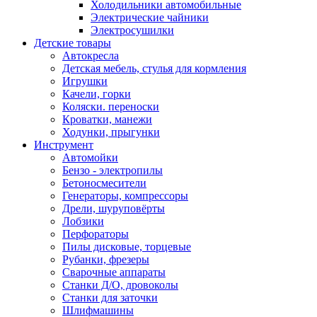
Холодильники автомобильные
Электрические чайники
Электросушилки
Детские товары
Автокресла
Детская мебель, стулья для кормления
Игрушки
Качели, горки
Коляски. переноски
Кроватки, манежи
Ходунки, прыгунки
Инструмент
Автомойки
Бензо - электропилы
Бетоносмесители
Генераторы, компрессоры
Дрели, шуруповёрты
Лобзики
Перфораторы
Пилы дисковые, торцевые
Рубанки, фрезеры
Сварочные аппараты
Станки Д/О, дровоколы
Станки для заточки
Шлифмашины