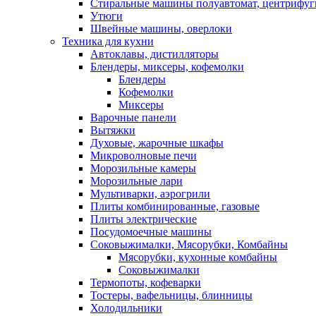
Стиральные машины полуавтомат, центрифуг
Утюги
Швейные машины, оверлоки
Техника для кухни
Автоклавы, дистилляторы
Блендеры, миксеры, кофемолки
Блендеры
Кофемолки
Миксеры
Варочные панели
Вытяжки
Духовые, жарочные шкафы
Микроволновые печи
Морозильные камеры
Морозильные лари
Мультиварки, аэрогрили
Плиты комбинированные, газовые
Плиты электрические
Посудомоечные машины
Соковыжималки, Мясорубки, Комбайны
Мясорубки, кухонные комбайны
Соковыжималки
Термопоты, кофеварки
Тостеры, вафельницы, блинницы
Холодильники