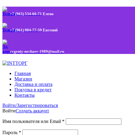
+7 (963) 534-66-71
Елена
+7 (961) 984-77-59
Евгений
evgeniy-nechaev-1989@mail.ru
Главная
Магазин
Доставка и оплата
Покупка в кредит
Контакты
Войти/Зарегистрироваться
Войти
Создать аккаунт
Имя пользователя или Email
*
Пароль
*