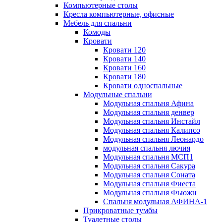
Компьютерные столы
Кресла компьютерные, офисные
Мебель для спальни
Комоды
Кровати
Кровати 120
Кровати 140
Кровати 160
Кровати 180
Кровати односпальные
Модульные спальни
Модульная спальня Афина
Модульная спальня денвер
Модульная спальня Инстайл
Модульная спальня Калипсо
Модульная спальня Леонардо
модульная спальня лючия
Модульная спальня МСП1
Модульная спальня Сакура
Модульная спальня Соната
Модульная спальня Фиеста
Модульная спальня Фьюжн
Спальня модульная АФИНА-1
Прикроватные тумбы
Туалетные столы