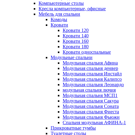
Компьютерные столы
Кресла компьютерные, офисные
Мебель для спальни
Комоды
Кровати
Кровати 120
Кровати 140
Кровати 160
Кровати 180
Кровати односпальные
Модульные спальни
Модульная спальня Афина
Модульная спальня денвер
Модульная спальня Инстайл
Модульная спальня Калипсо
Модульная спальня Леонардо
модульная спальня лючия
Модульная спальня МСП1
Модульная спальня Сакура
Модульная спальня Соната
Модульная спальня Фиеста
Модульная спальня Фьюжн
Спальня модульная АФИНА-1
Прикроватные тумбы
Туалетные столы