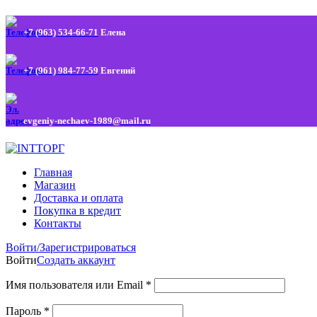
+7 (963) 534-66-71
Елена
+7 (961) 984-77-59
Евгений
evgeniy-nechaev-1989@mail.ru
Главная
Магазин
Доставка и оплата
Покупка в кредит
Контакты
Войти/Зарегистрироваться
Войти
Создать аккаунт
Имя пользователя или Email
*
Пароль
*