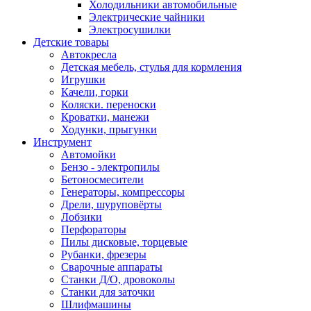
Холодильники автомобильные
Электрические чайники
Электросушилки
Детские товары
Автокресла
Детская мебель, стулья для кормления
Игрушки
Качели, горки
Коляски. переноски
Кроватки, манежи
Ходунки, прыгунки
Инструмент
Автомойки
Бензо - электропилы
Бетоносмесители
Генераторы, компрессоры
Дрели, шуруповёрты
Лобзики
Перфораторы
Пилы дисковые, торцевые
Рубанки, фрезеры
Сварочные аппараты
Станки Д/О, дровоколы
Станки для заточки
Шлифмашины