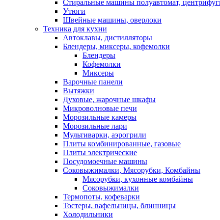
Стиральные машины полуавтомат, центрифуг
Утюги
Швейные машины, оверлоки
Техника для кухни
Автоклавы, дистилляторы
Блендеры, миксеры, кофемолки
Блендеры
Кофемолки
Миксеры
Варочные панели
Вытяжки
Духовые, жарочные шкафы
Микроволновые печи
Морозильные камеры
Морозильные лари
Мультиварки, аэрогрили
Плиты комбинированные, газовые
Плиты электрические
Посудомоечные машины
Соковыжималки, Мясорубки, Комбайны
Мясорубки, кухонные комбайны
Соковыжималки
Термопоты, кофеварки
Тостеры, вафельницы, блинницы
Холодильники