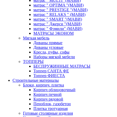
матрас " MULTI "(МАВИ)
матрас " OPTIMA "(МАВИ)
матрас " PRESTIGE "(МАВИ)
матрас " RELAKS " (МАВИ)
матрас " SMART "(МАВИ)
матрас " Джерси "(МАВИ)
матрас " Фэмили" (МАВИ)
МАТРАСЫ ЭКОНОМ
Мягкая мебель
Диваны прямые
Диваны угловые
Кресла, пуфы, софы
Наборы мягкой мебели
ТОППЕРЫ
БЕСПРУЖИННЫЕ МАТРАСЫ
Топпер САНТА ФЕ
Топпер ФИЕСТА
Строительные материалы
Блоки, кирпич. плитка
Кирпич облицовочный
Кирпич печной
Кирпич рядовой
Пеноблок, газобетон
Плитка тротуарная
Готовые столярные изделия