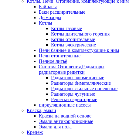
Котлы, Печи, Отопление, комплектующие к ним
Байпасы
Баки расширительные
Дымоходы
Котлы
Котлы газовые
Котлы длительного горения
Котлы отопительные
Котлы электрические
Печи банные и комплектующие к ним
Печи отопительные
Печное литьё
Система Отопления,Радиаторы,
радиаторные решетки
Радиаторы алюминиевые
Радиаторы биметаллические
Радиаторы стальные панельные
Радиаторы чугунные
Решетки радиаторные
циркуляционные насосы
Краска, эмали
Краска на водной основе
Эмали антикоррозионные
Эмали для пола
Крепёж