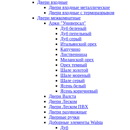
Двери входные
Двери входные металлические
Двери входные с терморазрывом
Двери межкомнатные
Арки "Универсал"
Дуб беленый
Дуб пепельный
Дуб серый
Итальянский орех
Капучино
Лиственница
Миланский орех
Орех темный
Шале золотой
Шале мореный
Шале серый
Ясень белый
Ясень коричневый
Двери Валста
Двери Леском
Двери Леском ПВХ
Двери раздвижные
Дверные ручки
Доборные элементы Walsta
Дуб