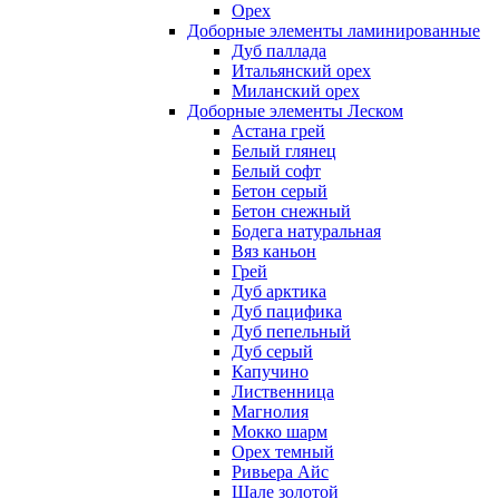
Орех
Доборные элементы ламинированные
Дуб паллада
Итальянский орех
Миланский орех
Доборные элементы Леском
Астана грей
Белый глянец
Белый софт
Бетон серый
Бетон снежный
Бодега натуральная
Вяз каньон
Грей
Дуб арктика
Дуб пацифика
Дуб пепельный
Дуб серый
Капучино
Лиственница
Магнолия
Мокко шарм
Орех темный
Ривьера Айс
Шале золотой