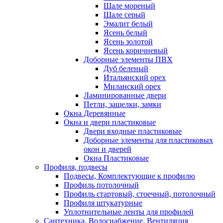
Шале мореный
Шале серый
Эмалит белый
Ясень белый
Ясень золотой
Ясень коричневый
Доборные элементы ПВХ
Дуб беленый
Итальянский орех
Миланский орех
Ламинированные двери
Петли, защелки, замки
Окна Деревянные
Окна и двери пластиковые
Двери входные пластиковые
Доборные элементы для пластиковых
окон и дверей
Окна Пластиковые
Профиля, подвесы
Подвесы, Комплектующие к профилю
Профиль потолочный
Профиль стартовый, стоечный, потолочный
Профиля штукатурные
Уплотнительные ленты для профилей
Сантехника, Водоснабжение, Вентиляция