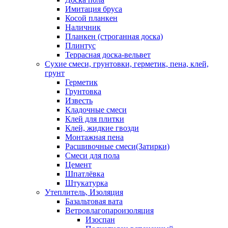
Имитация бруса
Косой планкен
Наличник
Планкен (строганная доска)
Плинтус
Террасная доска-вельвет
Сухие смеси, грунтовки, герметик, пена, клей,
грунт
Герметик
Грунтовка
Известь
Кладочные смеси
Клей для плитки
Клей, жидкие гвозди
Монтажная пена
Расшивочные смеси(Затирки)
Смеси для пола
Цемент
Шпатлёвка
Штукатурка
Утеплитель, Изоляция
Базальтовая вата
Ветровлагопароизоляция
Изоспан