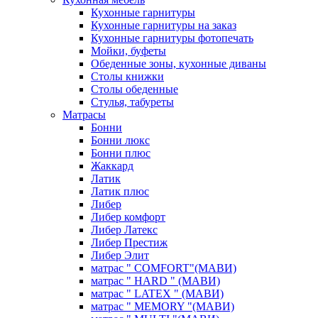
Кухонные гарнитуры
Кухонные гарнитуры на заказ
Кухонные гарнитуры фотопечать
Мойки, буфеты
Обеденные зоны, кухонные диваны
Столы книжки
Столы обеденные
Стулья, табуреты
Матрасы
Бонни
Бонни люкс
Бонни плюс
Жаккард
Латик
Латик плюс
Либер
Либер комфорт
Либер Латекс
Либер Престиж
Либер Элит
матрас " COMFORT"(МАВИ)
матрас " HARD " (МАВИ)
матрас " LATEX " (МАВИ)
матрас " MEMORY "(МАВИ)