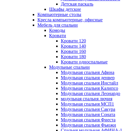
Детская паскаль
Шкафы детские
Компьютерные столы
Кресла компьютерные, офисные
Мебель для спальни
Комоды
Кровати
Кровати 120
Кровати 140
Кровати 160
Кровати 180
Кровати односпальные
Модульные спальни
Модульная спальня Афина
Модульная спальня денвер
Модульная спальня Инстайл
Модульная спальня Калипсо
Модульная спальня Леонардо
модульная спальня лючия
Модульная спальня МСП1
Модульная спальня Сакура
Модульная спальня Соната
Модульная спальня Фиеста
Модульная спальня Фьюжн
Спальня модульная АФИНА-1