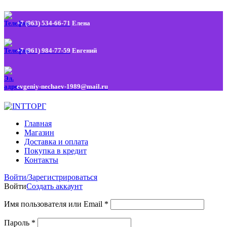
+7 (963) 534-66-71
Елена
+7 (961) 984-77-59
Евгений
evgeniy-nechaev-1989@mail.ru
Главная
Магазин
Доставка и оплата
Покупка в кредит
Контакты
Войти/Зарегистрироваться
Войти
Создать аккаунт
Имя пользователя или Email
*
Пароль
*