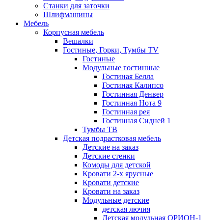
Станки для заточки
Шлифмашины
Мебель
Корпусная мебель
Вешалки
Гостиные, Горки, Тумбы TV
Гостиные
Модульные гостинные
Гостиная Белла
Гостиная Калипсо
Гостинная Денвер
Гостинная Нота 9
Гостинная рея
Гостинная Сидней 1
Тумбы ТВ
Детская подрастковая мебель
Детские на заказ
Детские стенки
Комоды для детской
Кровати 2-х ярусные
Кровати детские
Кровати на заказ
Модульные детские
детская лючия
Детская модульная ОРИОН-1