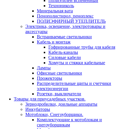
Полиэтилен вспененный
Технониколь
Минеральная вата
Пенополистирол, пеноплекс
ПОЛИЭФИРНЫЙ УТЕПЛИТЕЛЬ
Электрика, освещение, электротовары и
аксессуары
Встраиваемые светильники
Кабель и монтаж
Гофрированные трубы для кабеля
Кабель-каналы
Силовые кабели
Хомуты и стяжки кабельные
Лампы
Офисные светильники
Прожекторы
Распределительные щиты и счетчики
электроэнергии
Розетки, выключатели
Товары для приусадебных участков.
Зернодробилки, доильные аппараты
Инкубаторы
Мотоблоки, Снегоуборщики.
Комплектующие к мотоблокам и
снегоуборщикам