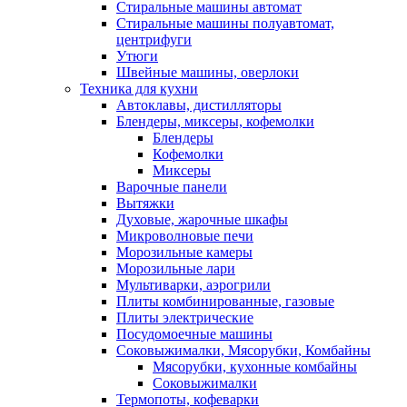
Стиральные машины автомат
Стиральные машины полуавтомат,
центрифуги
Утюги
Швейные машины, оверлоки
Техника для кухни
Автоклавы, дистилляторы
Блендеры, миксеры, кофемолки
Блендеры
Кофемолки
Миксеры
Варочные панели
Вытяжки
Духовые, жарочные шкафы
Микроволновые печи
Морозильные камеры
Морозильные лари
Мультиварки, аэрогрили
Плиты комбинированные, газовые
Плиты электрические
Посудомоечные машины
Соковыжималки, Мясорубки, Комбайны
Мясорубки, кухонные комбайны
Соковыжималки
Термопоты, кофеварки