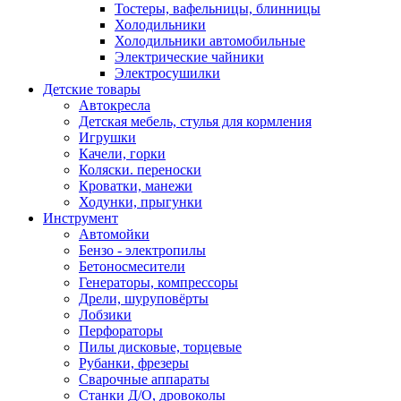
Тостеры, вафельницы, блинницы
Холодильники
Холодильники автомобильные
Электрические чайники
Электросушилки
Детские товары
Автокресла
Детская мебель, стулья для кормления
Игрушки
Качели, горки
Коляски. переноски
Кроватки, манежи
Ходунки, прыгунки
Инструмент
Автомойки
Бензо - электропилы
Бетоносмесители
Генераторы, компрессоры
Дрели, шуруповёрты
Лобзики
Перфораторы
Пилы дисковые, торцевые
Рубанки, фрезеры
Сварочные аппараты
Станки Д/О, дровоколы