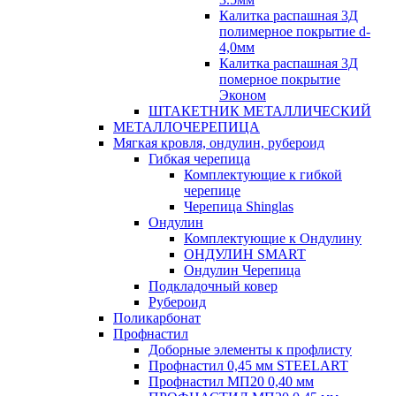
Калитка распашная 3Д
полимерное покрытие d-
4,0мм
Калитка распашная 3Д
померное покрытие
Эконом
ШТАКЕТНИК МЕТАЛЛИЧЕСКИЙ
МЕТАЛЛОЧЕРЕПИЦА
Мягкая кровля, ондулин, рубероид
Гибкая черепица
Комплектующие к гибкой
черепице
Черепица Shinglas
Ондулин
Комплектующие к Ондулину
ОНДУЛИН SMART
Ондулин Черепица
Подкладочный ковер
Рубероид
Поликарбонат
Профнастил
Доборные элементы к профлисту
Профнастил 0,45 мм STEELART
Профнастил МП20 0,40 мм