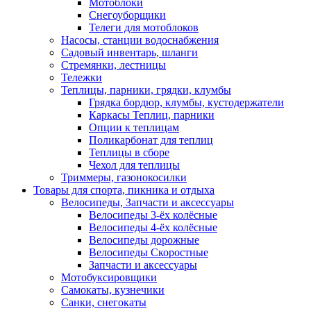
Мотоблоки
Снегоуборщики
Телеги для мотоблоков
Насосы, станции водоснабжения
Садовый инвентарь, шланги
Стремянки, лестницы
Тележки
Теплицы, парники, грядки, клумбы
Грядка бордюр, клумбы, кустодержатели
Каркасы Теплиц, парники
Опции к теплицам
Поликарбонат для теплиц
Теплицы в сборе
Чехол для теплицы
Триммеры, газонокосилки
Товары для спорта, пикника и отдыха
Велосипеды, Запчасти и аксессуары
Велосипеды 3-ёх колёсные
Велосипеды 4-ёх колёсные
Велосипеды дорожные
Велосипеды Скоростные
Запчасти и аксессуары
Мотобуксировщики
Самокаты, кузнечики
Санки, снегокаты