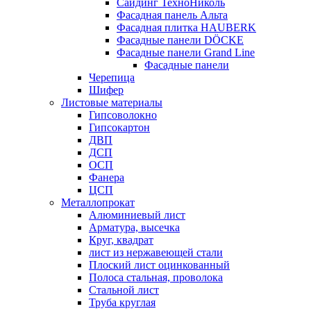
Сайдинг ТехноНиколь
Фасадная панель Альта
Фасадная плитка HAUBERK
Фасадные панели DÖCKE
Фасадные панели Grand Line
Фасадные панели
Черепица
Шифер
Листовые материалы
Гипсоволокно
Гипсокартон
ДВП
ДСП
ОСП
Фанера
ЦСП
Металлопрокат
Алюминиевый лист
Арматура, высечка
Круг, квадрат
лист из нержавеющей стали
Плоский лист оцинкованный
Полоса стальная, проволока
Стальной лист
Труба круглая