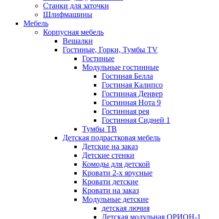
Станки для заточки
Шлифмашины
Мебель
Корпусная мебель
Вешалки
Гостиные, Горки, Тумбы TV
Гостиные
Модульные гостинные
Гостиная Белла
Гостиная Калипсо
Гостинная Денвер
Гостинная Нота 9
Гостинная рея
Гостинная Сидней 1
Тумбы ТВ
Детская подрастковая мебель
Детские на заказ
Детские стенки
Комоды для детской
Кровати 2-х ярусные
Кровати детские
Кровати на заказ
Модульные детские
детская лючия
Детская модульная ОРИОН-1