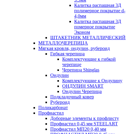
Калитка распашная 3Д
полимерное покрытие d-
4,0мм
Калитка распашная 3Д
померное покрытие
Эконом
ШТАКЕТНИК МЕТАЛЛИЧЕСКИЙ
МЕТАЛЛОЧЕРЕПИЦА
Мягкая кровля, ондулин, рубероид
Гибкая черепица
Комплектующие к гибкой
черепице
Черепица Shinglas
Ондулин
Комплектующие к Ондулину
ОНДУЛИН SMART
Ондулин Черепица
Подкладочный ковер
Рубероид
Поликарбонат
Профнастил
Доборные элементы к профлисту
Профнастил 0,45 мм STEELART
Профнастил МП20 0,40 мм