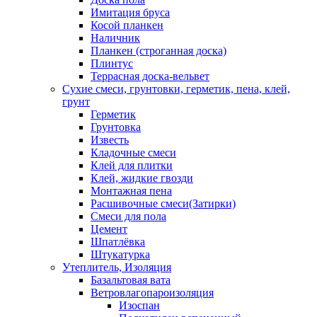
Имитация бруса
Косой планкен
Наличник
Планкен (строганная доска)
Плинтус
Террасная доска-вельвет
Сухие смеси, грунтовки, герметик, пена, клей,
грунт
Герметик
Грунтовка
Известь
Кладочные смеси
Клей для плитки
Клей, жидкие гвозди
Монтажная пена
Расшивочные смеси(Затирки)
Смеси для пола
Цемент
Шпатлёвка
Штукатурка
Утеплитель, Изоляция
Базальтовая вата
Ветровлагопароизоляция
Изоспан