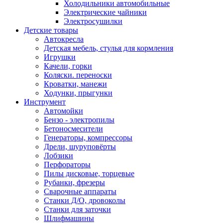
Холодильники автомобильные
Электрические чайники
Электросушилки
Детские товары
Автокресла
Детская мебель, стулья для кормления
Игрушки
Качели, горки
Коляски. переноски
Кроватки, манежи
Ходунки, прыгунки
Инструмент
Автомойки
Бензо - электропилы
Бетоносмесители
Генераторы, компрессоры
Дрели, шуруповёрты
Лобзики
Перфораторы
Пилы дисковые, торцевые
Рубанки, фрезеры
Сварочные аппараты
Станки Д/О, дровоколы
Станки для заточки
Шлифмашины