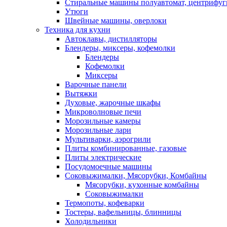
Стиральные машины полуавтомат, центрифуг
Утюги
Швейные машины, оверлоки
Техника для кухни
Автоклавы, дистилляторы
Блендеры, миксеры, кофемолки
Блендеры
Кофемолки
Миксеры
Варочные панели
Вытяжки
Духовые, жарочные шкафы
Микроволновые печи
Морозильные камеры
Морозильные лари
Мультиварки, аэрогрили
Плиты комбинированные, газовые
Плиты электрические
Посудомоечные машины
Соковыжималки, Мясорубки, Комбайны
Мясорубки, кухонные комбайны
Соковыжималки
Термопоты, кофеварки
Тостеры, вафельницы, блинницы
Холодильники