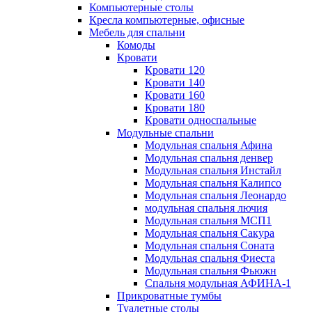
Компьютерные столы
Кресла компьютерные, офисные
Мебель для спальни
Комоды
Кровати
Кровати 120
Кровати 140
Кровати 160
Кровати 180
Кровати односпальные
Модульные спальни
Модульная спальня Афина
Модульная спальня денвер
Модульная спальня Инстайл
Модульная спальня Калипсо
Модульная спальня Леонардо
модульная спальня лючия
Модульная спальня МСП1
Модульная спальня Сакура
Модульная спальня Соната
Модульная спальня Фиеста
Модульная спальня Фьюжн
Спальня модульная АФИНА-1
Прикроватные тумбы
Туалетные столы