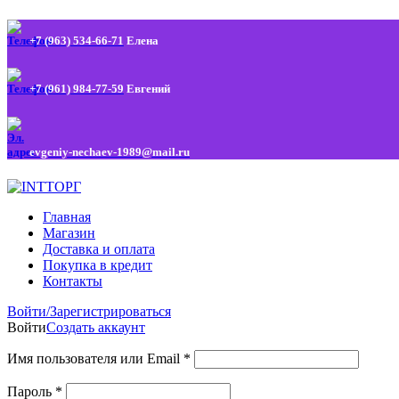
+7 (963) 534-66-71
Елена
+7 (961) 984-77-59
Евгений
evgeniy-nechaev-1989@mail.ru
Главная
Магазин
Доставка и оплата
Покупка в кредит
Контакты
Войти/Зарегистрироваться
Войти
Создать аккаунт
Имя пользователя или Email
*
Пароль
*