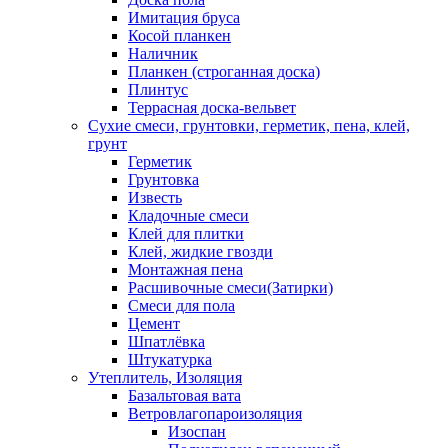
Имитация бруса
Косой планкен
Наличник
Планкен (строганная доска)
Плинтус
Террасная доска-вельвет
Сухие смеси, грунтовки, герметик, пена, клей,
грунт
Герметик
Грунтовка
Известь
Кладочные смеси
Клей для плитки
Клей, жидкие гвозди
Монтажная пена
Расшивочные смеси(Затирки)
Смеси для пола
Цемент
Шпатлёвка
Штукатурка
Утеплитель, Изоляция
Базальтовая вата
Ветровлагопароизоляция
Изоспан