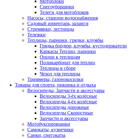
Мотоблоки
Снегоуборщики
Телеги для мотоблоков
Насосы, станции водоснабжения
Садовый инвентарь, шланги
Стремянки, лестницы
Тележки
Теплицы, парники, грядки, клумбы
Грядка бордюр, клумбы, кустодержатели
Каркасы Теплиц, парники
Опции к теплицам
Поликарбонат для теплиц
Теплицы в сборе
Чехол для теплицы
Триммеры, газонокосилки
Товары для спорта, пикника и отдыха
Велосипеды, Запчасти и аксессуары
Велосипеды 3-ёх колёсные
Велосипеды 4-ёх колёсные
Велосипеды дорожные
Велосипеды Скоростные
Запчасти и аксессуары
Мотобуксировщики
Самокаты, кузнечики
Санки, снегокаты