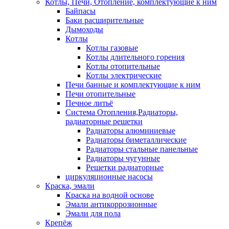
Котлы, Печи, Отопление, комплектующие к ним
Байпасы
Баки расширительные
Дымоходы
Котлы
Котлы газовые
Котлы длительного горения
Котлы отопительные
Котлы электрические
Печи банные и комплектующие к ним
Печи отопительные
Печное литьё
Система Отопления,Радиаторы,
радиаторные решетки
Радиаторы алюминиевые
Радиаторы биметаллические
Радиаторы стальные панельные
Радиаторы чугунные
Решетки радиаторные
циркуляционные насосы
Краска, эмали
Краска на водной основе
Эмали антикоррозионные
Эмали для пола
Крепёж