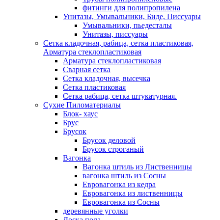
фитинги для полипропилена
Унитазы, Умывальники, Биде, Писсуары
Умывальники, пьедесталы
Унитазы, писсуары
Сетка кладочная, рабица, сетка пластиковая,
Арматура стеклопластиковая
Арматура стеклопластиковая
Сварная сетка
Сетка кладочная, высечка
Сетка пластиковая
Сетка рабица, сетка штукатурная.
Сухие Пиломатериалы
Блок- хаус
Брус
Брусок
Брусок деловой
Брусок строганый
Вагонка
Вагонка штиль из Лиственницы
вагонка штиль из Сосны
Евровагонка из кедра
Евровагонка из лиственницы
Евровагонка из Сосны
деревянные уголки
Доска пола