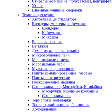
Стиральные машины полуавтомат, центрифуг
Утюги
Швейные машины, оверлоки
Техника для кухни
Автоклавы, дистилляторы
Блендеры, миксеры, кофемолки
Блендеры
Кофемолки
Миксеры
Варочные панели
Вытяжки
Духовые, жарочные шкафы
Микроволновые печи
Морозильные камеры
Морозильные лари
Мультиварки, аэрогрили
Плиты комбинированные, газовые
Плиты электрические
Посудомоечные машины
Соковыжималки, Мясорубки, Комбайны
Мясорубки, кухонные комбайны
Соковыжималки
Термопоты, кофеварки
Тостеры, вафельницы, блинницы
Холодильники