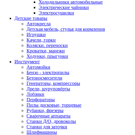
Холодильники автомобильные
Электрические чайники
Электросушилки
Детские товары
Автокресла
Детская мебель, стулья для кормления
Игрушки
Качели, горки
Коляски. переноски
Кроватки, манежи
Ходунки, прыгунки
Инструмент
Автомойки
Бензо - электропилы
Бетоносмесители
Генераторы, компрессоры
Дрели, шуруповёрты
Лобзики
Перфораторы
Пилы дисковые, торцевые
Рубанки, фрезеры
Сварочные аппараты
Станки Д/О, дровоколы
Станки для заточки
Шлифмашины