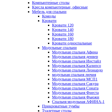
Компьютерные столы
Кресла компьютерные, офисные
Мебель для спальни
Комоды
Кровати
Кровати 120
Кровати 140
Кровати 160
Кровати 180
Кровати односпальные
Модульные спальни
Модульная спальня Афина
Модульная спальня денвер
Модульная спальня Инстайл
Модульная спальня Калипсо
Модульная спальня Леонардо
модульная спальня лючия
Модульная спальня МСП1
Модульная спальня Сакура
Модульная спальня Соната
Модульная спальня Фиеста
Модульная спальня Фьюжн
Спальня модульная АФИНА-1
Прикроватные тумбы
Туалетные столы