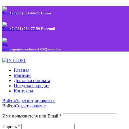
+7 (963) 534-66-71
Елена
+7 (961) 984-77-59
Евгений
evgeniy-nechaev-1989@mail.ru
Главная
Магазин
Доставка и оплата
Покупка в кредит
Контакты
Войти/Зарегистрироваться
Войти
Создать аккаунт
Имя пользователя или Email
*
Пароль
*