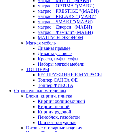
матрас " MULTI "(МАВИ)
матрас " OPTIMA "(МАВИ)
матрас " PRESTIGE "(МАВИ)
матрас " RELAKS " (МАВИ)
матрас " SMART "(МАВИ)
матрас " Джерси "(МАВИ)
матрас " Фэмили" (МАВИ)
МАТРАСЫ ЭКОНОМ
Мягкая мебель
Диваны прямые
Диваны угловые
Кресла, пуфы, софы
Наборы мягкой мебели
ТОППЕРЫ
БЕСПРУЖИННЫЕ МАТРАСЫ
Топпер САНТА ФЕ
Топпер ФИЕСТА
Строительные материалы
Блоки, кирпич. плитка
Кирпич облицовочный
Кирпич печной
Кирпич рядовой
Пеноблок, газобетон
Плитка тротуарная
Готовые столярные изделия