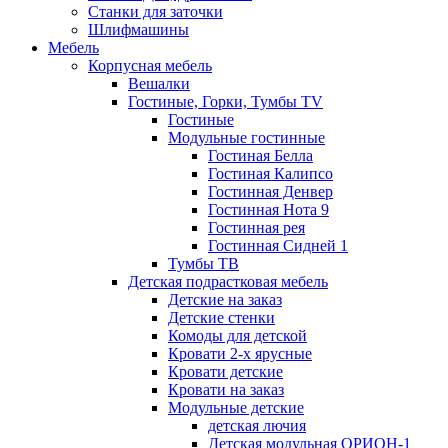
Станки для заточки
Шлифмашины
Мебель
Корпусная мебель
Вешалки
Гостиные, Горки, Тумбы TV
Гостиные
Модульные гостинные
Гостиная Белла
Гостиная Калипсо
Гостинная Денвер
Гостинная Нота 9
Гостинная рея
Гостинная Сидней 1
Тумбы ТВ
Детская подрастковая мебель
Детские на заказ
Детские стенки
Комоды для детской
Кровати 2-х ярусные
Кровати детские
Кровати на заказ
Модульные детские
детская лючия
Детская модульная ОРИОН-1