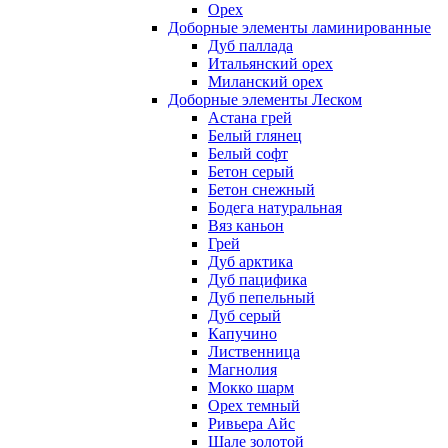
Орех
Доборные элементы ламинированные
Дуб паллада
Итальянский орех
Миланский орех
Доборные элементы Леском
Астана грей
Белый глянец
Белый софт
Бетон серый
Бетон снежный
Бодега натуральная
Вяз каньон
Грей
Дуб арктика
Дуб пацифика
Дуб пепельный
Дуб серый
Капучино
Лиственница
Магнолия
Мокко шарм
Орех темный
Ривьера Айс
Шале золотой