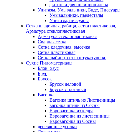
фитинги для полипропилена
Унитазы, Умывальники, Биде, Писсуары
Умывальники, пьедесталы
Унитазы, писсуары
Сетка кладочная, рабица, сетка пластиковая,
Арматура стеклопластиковая
Арматура стеклопластиковая
Сварная сетка
Сетка кладочная, высечка
Сетка пластиковая
Сетка рабица, сетка штукатурная.
Сухие Пиломатериалы
Блок- хаус
Брус
Брусок
Брусок деловой
Брусок строганый
Вагонка
Вагонка штиль из Лиственницы
вагонка штиль из Сосны
Евровагонка из кедра
Евровагонка из лиственницы
Евровагонка из Сосны
деревянные уголки
Доска пола