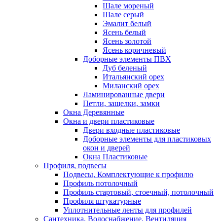
Шале мореный
Шале серый
Эмалит белый
Ясень белый
Ясень золотой
Ясень коричневый
Доборные элементы ПВХ
Дуб беленый
Итальянский орех
Миланский орех
Ламинированные двери
Петли, защелки, замки
Окна Деревянные
Окна и двери пластиковые
Двери входные пластиковые
Доборные элементы для пластиковых
окон и дверей
Окна Пластиковые
Профиля, подвесы
Подвесы, Комплектующие к профилю
Профиль потолочный
Профиль стартовый, стоечный, потолочный
Профиля штукатурные
Уплотнительные ленты для профилей
Сантехника, Водоснабжение, Вентиляция