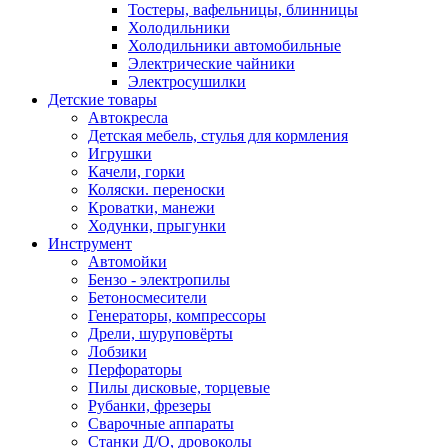
Тостеры, вафельницы, блинницы
Холодильники
Холодильники автомобильные
Электрические чайники
Электросушилки
Детские товары
Автокресла
Детская мебель, стулья для кормления
Игрушки
Качели, горки
Коляски. переноски
Кроватки, манежи
Ходунки, прыгунки
Инструмент
Автомойки
Бензо - электропилы
Бетоносмесители
Генераторы, компрессоры
Дрели, шуруповёрты
Лобзики
Перфораторы
Пилы дисковые, торцевые
Рубанки, фрезеры
Сварочные аппараты
Станки Д/О, дровоколы