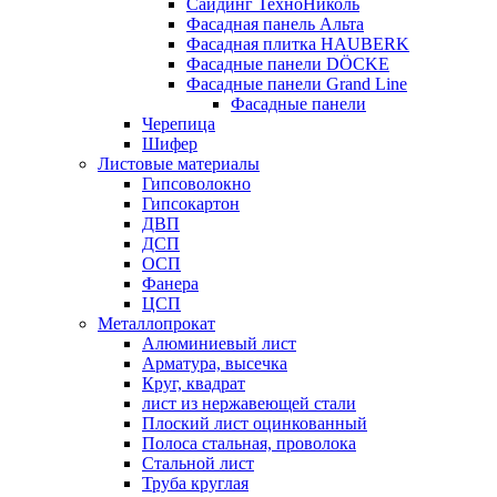
Сайдинг ТехноНиколь
Фасадная панель Альта
Фасадная плитка HAUBERK
Фасадные панели DÖCKE
Фасадные панели Grand Line
Фасадные панели
Черепица
Шифер
Листовые материалы
Гипсоволокно
Гипсокартон
ДВП
ДСП
ОСП
Фанера
ЦСП
Металлопрокат
Алюминиевый лист
Арматура, высечка
Круг, квадрат
лист из нержавеющей стали
Плоский лист оцинкованный
Полоса стальная, проволока
Стальной лист
Труба круглая