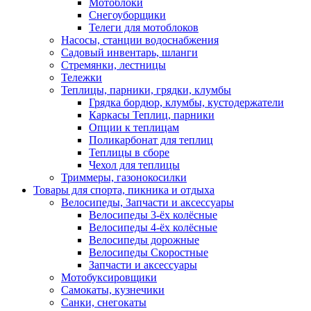
Мотоблоки
Снегоуборщики
Телеги для мотоблоков
Насосы, станции водоснабжения
Садовый инвентарь, шланги
Стремянки, лестницы
Тележки
Теплицы, парники, грядки, клумбы
Грядка бордюр, клумбы, кустодержатели
Каркасы Теплиц, парники
Опции к теплицам
Поликарбонат для теплиц
Теплицы в сборе
Чехол для теплицы
Триммеры, газонокосилки
Товары для спорта, пикника и отдыха
Велосипеды, Запчасти и аксессуары
Велосипеды 3-ёх колёсные
Велосипеды 4-ёх колёсные
Велосипеды дорожные
Велосипеды Скоростные
Запчасти и аксессуары
Мотобуксировщики
Самокаты, кузнечики
Санки, снегокаты