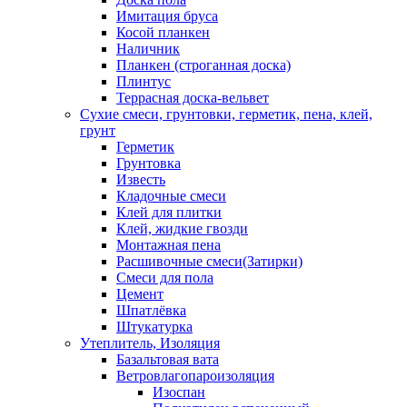
Имитация бруса
Косой планкен
Наличник
Планкен (строганная доска)
Плинтус
Террасная доска-вельвет
Сухие смеси, грунтовки, герметик, пена, клей,
грунт
Герметик
Грунтовка
Известь
Кладочные смеси
Клей для плитки
Клей, жидкие гвозди
Монтажная пена
Расшивочные смеси(Затирки)
Смеси для пола
Цемент
Шпатлёвка
Штукатурка
Утеплитель, Изоляция
Базальтовая вата
Ветровлагопароизоляция
Изоспан