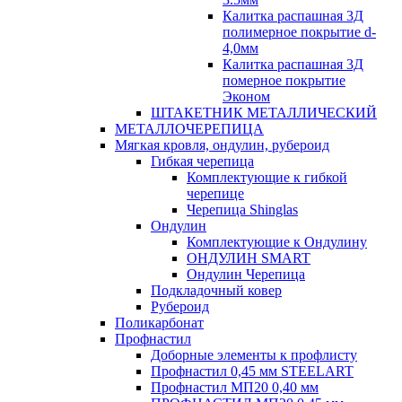
Калитка распашная 3Д
полимерное покрытие d-
4,0мм
Калитка распашная 3Д
померное покрытие
Эконом
ШТАКЕТНИК МЕТАЛЛИЧЕСКИЙ
МЕТАЛЛОЧЕРЕПИЦА
Мягкая кровля, ондулин, рубероид
Гибкая черепица
Комплектующие к гибкой
черепице
Черепица Shinglas
Ондулин
Комплектующие к Ондулину
ОНДУЛИН SMART
Ондулин Черепица
Подкладочный ковер
Рубероид
Поликарбонат
Профнастил
Доборные элементы к профлисту
Профнастил 0,45 мм STEELART
Профнастил МП20 0,40 мм