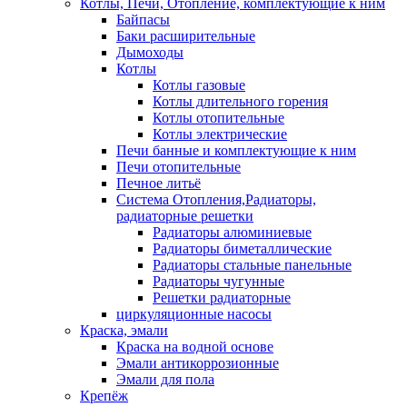
Котлы, Печи, Отопление, комплектующие к ним
Байпасы
Баки расширительные
Дымоходы
Котлы
Котлы газовые
Котлы длительного горения
Котлы отопительные
Котлы электрические
Печи банные и комплектующие к ним
Печи отопительные
Печное литьё
Система Отопления,Радиаторы,
радиаторные решетки
Радиаторы алюминиевые
Радиаторы биметаллические
Радиаторы стальные панельные
Радиаторы чугунные
Решетки радиаторные
циркуляционные насосы
Краска, эмали
Краска на водной основе
Эмали антикоррозионные
Эмали для пола
Крепёж