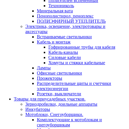
Полиэтилен вспененный
Технониколь
Минеральная вата
Пенополистирол, пеноплекс
ПОЛИЭФИРНЫЙ УТЕПЛИТЕЛЬ
Электрика, освещение, электротовары и
аксессуары
Встраиваемые светильники
Кабель и монтаж
Гофрированные трубы для кабеля
Кабель-каналы
Силовые кабели
Хомуты и стяжки кабельные
Лампы
Офисные светильники
Прожекторы
Распределительные щиты и счетчики
электроэнергии
Розетки, выключатели
Товары для приусадебных участков.
Зернодробилки, доильные аппараты
Инкубаторы
Мотоблоки, Снегоуборщики.
Комплектующие к мотоблокам и
снегоуборщикам