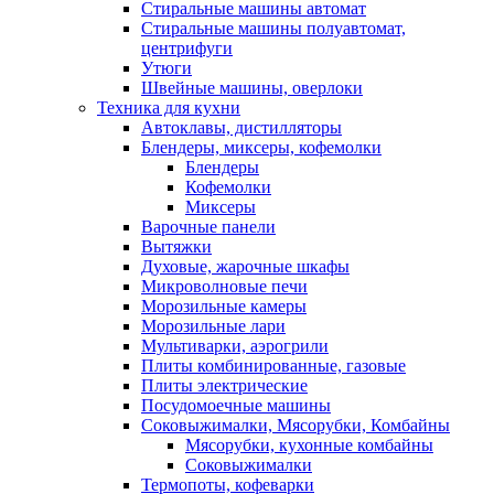
Стиральные машины автомат
Стиральные машины полуавтомат,
центрифуги
Утюги
Швейные машины, оверлоки
Техника для кухни
Автоклавы, дистилляторы
Блендеры, миксеры, кофемолки
Блендеры
Кофемолки
Миксеры
Варочные панели
Вытяжки
Духовые, жарочные шкафы
Микроволновые печи
Морозильные камеры
Морозильные лари
Мультиварки, аэрогрили
Плиты комбинированные, газовые
Плиты электрические
Посудомоечные машины
Соковыжималки, Мясорубки, Комбайны
Мясорубки, кухонные комбайны
Соковыжималки
Термопоты, кофеварки