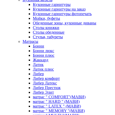
Кухонные гарнитуры
Кухонные гарнитуры на заказ
Кухонные гарнитуры фотопечать
Мойки, буфеты
Обеденные зоны, кухонные диваны
Столы книжки
Столы обеденные
Стулья, табуреты
Матрасы
Бонни
Бонни люкс
Бонни плюс
Жаккард
Латик
Латик плюс
Либер
Либер комфорт
Либер Латекс
Либер Престиж
Либер Элит
матрас " COMFORT"(МАВИ)
матрас " HARD " (МАВИ)
матрас " LATEX " (МАВИ)
матрас " MEMORY "(МАВИ)