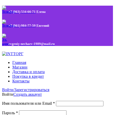
+7 (963) 534-66-71
Елена
+7 (961) 984-77-59
Евгений
evgeniy-nechaev-1989@mail.ru
Главная
Магазин
Доставка и оплата
Покупка в кредит
Контакты
Войти/Зарегистрироваться
Войти
Создать аккаунт
Имя пользователя или Email
*
Пароль
*