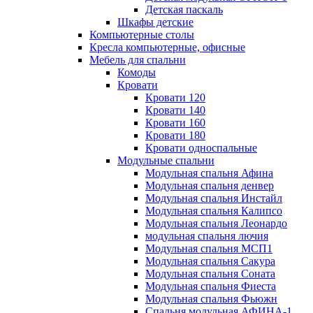
Детская паскаль
Шкафы детские
Компьютерные столы
Кресла компьютерные, офисные
Мебель для спальни
Комоды
Кровати
Кровати 120
Кровати 140
Кровати 160
Кровати 180
Кровати односпальные
Модульные спальни
Модульная спальня Афина
Модульная спальня денвер
Модульная спальня Инстайл
Модульная спальня Калипсо
Модульная спальня Леонардо
модульная спальня лючия
Модульная спальня МСП1
Модульная спальня Сакура
Модульная спальня Соната
Модульная спальня Фиеста
Модульная спальня Фьюжн
Спальня модульная АФИНА-1