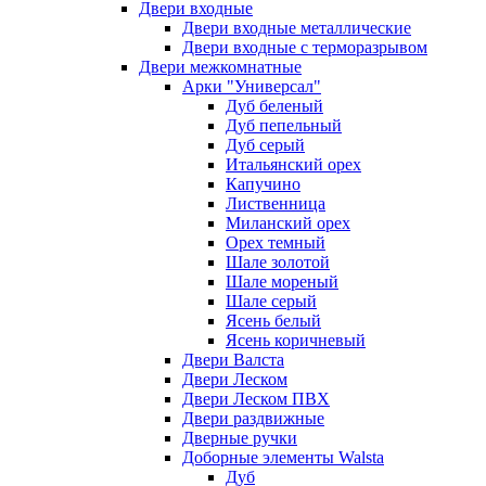
Двери входные
Двери входные металлические
Двери входные с терморазрывом
Двери межкомнатные
Арки "Универсал"
Дуб беленый
Дуб пепельный
Дуб серый
Итальянский орех
Капучино
Лиственница
Миланский орех
Орех темный
Шале золотой
Шале мореный
Шале серый
Ясень белый
Ясень коричневый
Двери Валста
Двери Леском
Двери Леском ПВХ
Двери раздвижные
Дверные ручки
Доборные элементы Walsta
Дуб