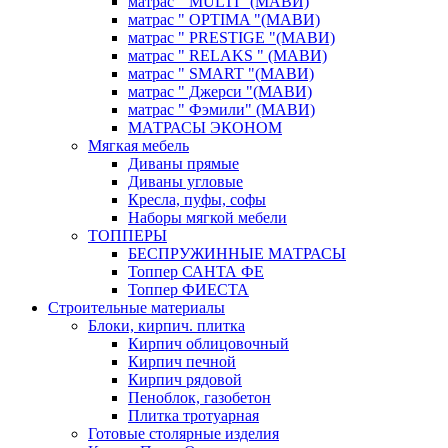
матрас " MULTI "(МАВИ)
матрас " OPTIMA "(МАВИ)
матрас " PRESTIGE "(МАВИ)
матрас " RELAKS " (МАВИ)
матрас " SMART "(МАВИ)
матрас " Джерси "(МАВИ)
матрас " Фэмили" (МАВИ)
МАТРАСЫ ЭКОНОМ
Мягкая мебель
Диваны прямые
Диваны угловые
Кресла, пуфы, софы
Наборы мягкой мебели
ТОППЕРЫ
БЕСПРУЖИННЫЕ МАТРАСЫ
Топпер САНТА ФЕ
Топпер ФИЕСТА
Строительные материалы
Блоки, кирпич. плитка
Кирпич облицовочный
Кирпич печной
Кирпич рядовой
Пеноблок, газобетон
Плитка тротуарная
Готовые столярные изделия