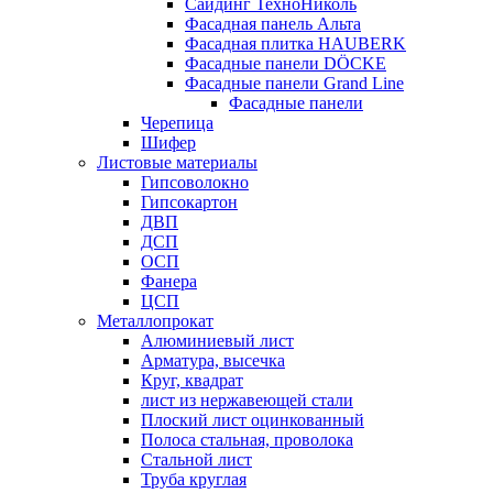
Сайдинг ТехноНиколь
Фасадная панель Альта
Фасадная плитка HAUBERK
Фасадные панели DÖCKE
Фасадные панели Grand Line
Фасадные панели
Черепица
Шифер
Листовые материалы
Гипсоволокно
Гипсокартон
ДВП
ДСП
ОСП
Фанера
ЦСП
Металлопрокат
Алюминиевый лист
Арматура, высечка
Круг, квадрат
лист из нержавеющей стали
Плоский лист оцинкованный
Полоса стальная, проволока
Стальной лист
Труба круглая