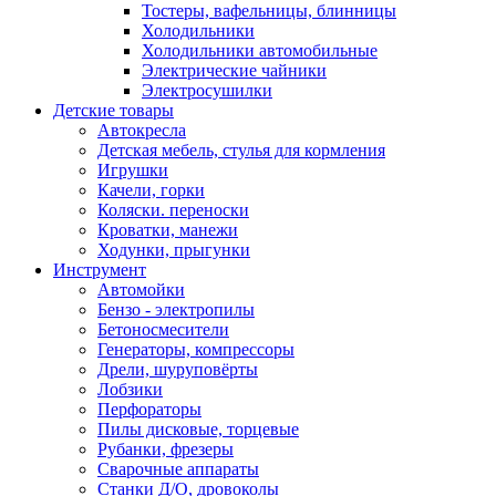
Тостеры, вафельницы, блинницы
Холодильники
Холодильники автомобильные
Электрические чайники
Электросушилки
Детские товары
Автокресла
Детская мебель, стулья для кормления
Игрушки
Качели, горки
Коляски. переноски
Кроватки, манежи
Ходунки, прыгунки
Инструмент
Автомойки
Бензо - электропилы
Бетоносмесители
Генераторы, компрессоры
Дрели, шуруповёрты
Лобзики
Перфораторы
Пилы дисковые, торцевые
Рубанки, фрезеры
Сварочные аппараты
Станки Д/О, дровоколы