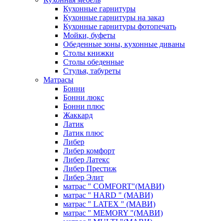
Кухонные гарнитуры
Кухонные гарнитуры на заказ
Кухонные гарнитуры фотопечать
Мойки, буфеты
Обеденные зоны, кухонные диваны
Столы книжки
Столы обеденные
Стулья, табуреты
Матрасы
Бонни
Бонни люкс
Бонни плюс
Жаккард
Латик
Латик плюс
Либер
Либер комфорт
Либер Латекс
Либер Престиж
Либер Элит
матрас " COMFORT"(МАВИ)
матрас " HARD " (МАВИ)
матрас " LATEX " (МАВИ)
матрас " MEMORY "(МАВИ)