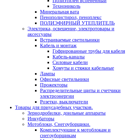
Полиэтилен вспененный
Технониколь
Минеральная вата
Пенополистирол, пеноплекс
ПОЛИЭФИРНЫЙ УТЕПЛИТЕЛЬ
Электрика, освещение, электротовары и
аксессуары
Встраиваемые светильники
Кабель и монтаж
Гофрированные трубы для кабеля
Кабель-каналы
Силовые кабели
Хомуты и стяжки кабельные
Лампы
Офисные светильники
Прожекторы
Распределительные щиты и счетчики
электроэнергии
Розетки, выключатели
Товары для приусадебных участков.
Зернодробилки, доильные аппараты
Инкубаторы
Мотоблоки, Снегоуборщики.
Комплектующие к мотоблокам и
снегоуборщикам