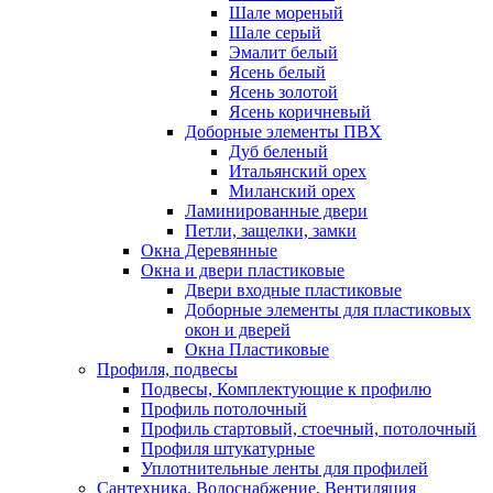
Шале мореный
Шале серый
Эмалит белый
Ясень белый
Ясень золотой
Ясень коричневый
Доборные элементы ПВХ
Дуб беленый
Итальянский орех
Миланский орех
Ламинированные двери
Петли, защелки, замки
Окна Деревянные
Окна и двери пластиковые
Двери входные пластиковые
Доборные элементы для пластиковых
окон и дверей
Окна Пластиковые
Профиля, подвесы
Подвесы, Комплектующие к профилю
Профиль потолочный
Профиль стартовый, стоечный, потолочный
Профиля штукатурные
Уплотнительные ленты для профилей
Сантехника, Водоснабжение, Вентиляция