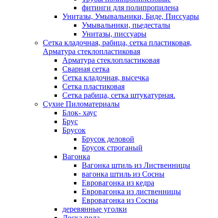
фитинги для полипропилена
Унитазы, Умывальники, Биде, Писсуары
Умывальники, пьедесталы
Унитазы, писсуары
Сетка кладочная, рабица, сетка пластиковая,
Арматура стеклопластиковая
Арматура стеклопластиковая
Сварная сетка
Сетка кладочная, высечка
Сетка пластиковая
Сетка рабица, сетка штукатурная.
Сухие Пиломатериалы
Блок- хаус
Брус
Брусок
Брусок деловой
Брусок строганый
Вагонка
Вагонка штиль из Лиственницы
вагонка штиль из Сосны
Евровагонка из кедра
Евровагонка из лиственницы
Евровагонка из Сосны
деревянные уголки
Доска пола