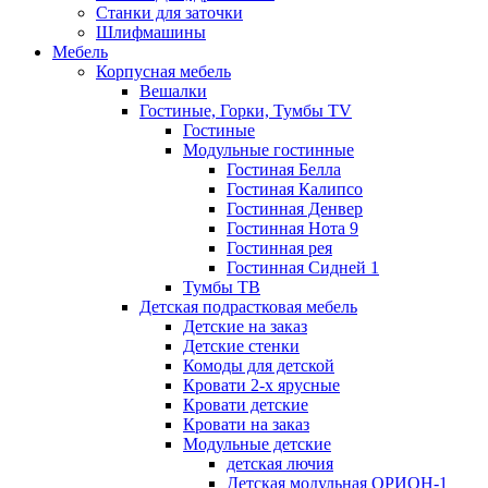
Станки для заточки
Шлифмашины
Мебель
Корпусная мебель
Вешалки
Гостиные, Горки, Тумбы TV
Гостиные
Модульные гостинные
Гостиная Белла
Гостиная Калипсо
Гостинная Денвер
Гостинная Нота 9
Гостинная рея
Гостинная Сидней 1
Тумбы ТВ
Детская подрастковая мебель
Детские на заказ
Детские стенки
Комоды для детской
Кровати 2-х ярусные
Кровати детские
Кровати на заказ
Модульные детские
детская лючия
Детская модульная ОРИОН-1