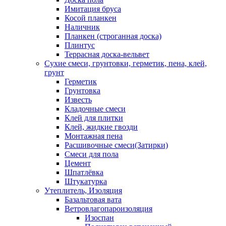
Имитация бруса
Косой планкен
Наличник
Планкен (строганная доска)
Плинтус
Террасная доска-вельвет
Сухие смеси, грунтовки, герметик, пена, клей,
грунт
Герметик
Грунтовка
Известь
Кладочные смеси
Клей для плитки
Клей, жидкие гвозди
Монтажная пена
Расшивочные смеси(Затирки)
Смеси для пола
Цемент
Шпатлёвка
Штукатурка
Утеплитель, Изоляция
Базальтовая вата
Ветровлагопароизоляция
Изоспан