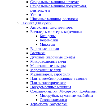
Стиральные машины автомат
Стиральные машины полуавтомат,
центрифуги
Утюги
Швейные машины, оверлоки
Техника для кухни
Автоклавы, дистилляторы
Блендеры, миксеры, кофемолки
Блендеры
Кофемолки
Миксеры
Варочные панели
Вытяжки
Духовые, жарочные шкафы
Микроволновые печи
Морозильные камеры
Морозильные лари
Мультиварки, аэрогрили
Плиты комбинированные, газовые
Плиты электрические
Посудомоечные машины
Соковыжималки, Мясорубки, Комбайны
Мясорубки, кухонные комбайны
Соковыжималки
Термопоты, кофеварки