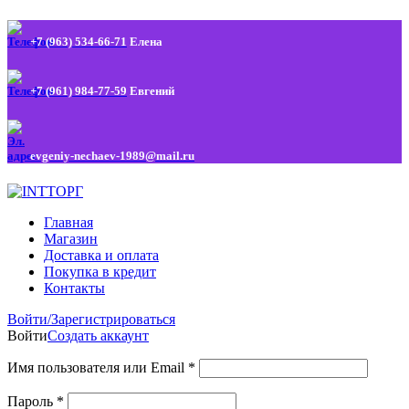
+7 (963) 534-66-71
Елена
+7 (961) 984-77-59
Евгений
evgeniy-nechaev-1989@mail.ru
Главная
Магазин
Доставка и оплата
Покупка в кредит
Контакты
Войти/Зарегистрироваться
Войти
Создать аккаунт
Имя пользователя или Email
*
Пароль
*