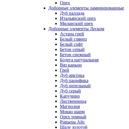
Орех
Доборные элементы ламинированные
Дуб паллада
Итальянский орех
Миланский орех
Доборные элементы Леском
Астана грей
Белый глянец
Белый софт
Бетон серый
Бетон снежный
Бодега натуральная
Вяз каньон
Грей
Дуб арктика
Дуб пацифика
Дуб пепельный
Дуб серый
Капучино
Лиственница
Магнолия
Мокко шарм
Орех темный
Ривьера Айс
Шале золотой