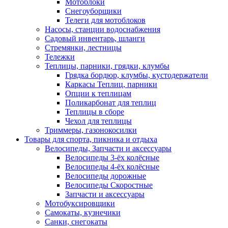
Мотоблоки
Снегоуборщики
Телеги для мотоблоков
Насосы, станции водоснабжения
Садовый инвентарь, шланги
Стремянки, лестницы
Тележки
Теплицы, парники, грядки, клумбы
Грядка бордюр, клумбы, кустодержатели
Каркасы Теплиц, парники
Опции к теплицам
Поликарбонат для теплиц
Теплицы в сборе
Чехол для теплицы
Триммеры, газонокосилки
Товары для спорта, пикника и отдыха
Велосипеды, Запчасти и аксессуары
Велосипеды 3-ёх колёсные
Велосипеды 4-ёх колёсные
Велосипеды дорожные
Велосипеды Скоростные
Запчасти и аксессуары
Мотобуксировщики
Самокаты, кузнечики
Санки, снегокаты