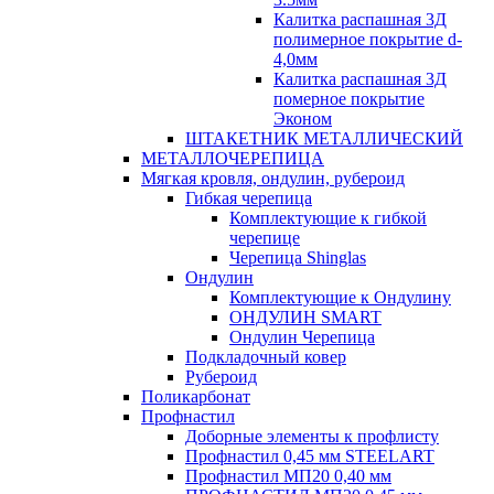
Калитка распашная 3Д
полимерное покрытие d-
4,0мм
Калитка распашная 3Д
померное покрытие
Эконом
ШТАКЕТНИК МЕТАЛЛИЧЕСКИЙ
МЕТАЛЛОЧЕРЕПИЦА
Мягкая кровля, ондулин, рубероид
Гибкая черепица
Комплектующие к гибкой
черепице
Черепица Shinglas
Ондулин
Комплектующие к Ондулину
ОНДУЛИН SMART
Ондулин Черепица
Подкладочный ковер
Рубероид
Поликарбонат
Профнастил
Доборные элементы к профлисту
Профнастил 0,45 мм STEELART
Профнастил МП20 0,40 мм