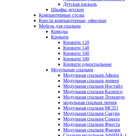
Детская паскаль
Шкафы детские
Компьютерные столы
Кресла компьютерные, офисные
Мебель для спальни
Комоды
Кровати
Кровати 120
Кровати 140
Кровати 160
Кровати 180
Кровати односпальные
Модульные спальни
Модульная спальня Афина
Модульная спальня денвер
Модульная спальня Инстайл
Модульная спальня Калипсо
Модульная спальня Леонардо
модульная спальня лючия
Модульная спальня МСП1
Модульная спальня Сакура
Модульная спальня Соната
Модульная спальня Фиеста
Модульная спальня Фьюжн
Спальня модульная АФИНА-1