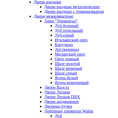
Двери входные
Двери входные металлические
Двери входные с терморазрывом
Двери межкомнатные
Арки "Универсал"
Дуб беленый
Дуб пепельный
Дуб серый
Итальянский орех
Капучино
Лиственница
Миланский орех
Орех темный
Шале золотой
Шале мореный
Шале серый
Ясень белый
Ясень коричневый
Двери Валста
Двери Леском
Двери Леском ПВХ
Двери раздвижные
Дверные ручки
Доборные элементы Walsta
Дуб