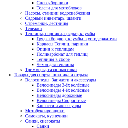
Снегоуборщики
Телеги для мотоблоков
Насосы, станции водоснабжения
Садовый инвентарь, шланги
Стремянки, лестницы
Тележки
Теплицы, парники, грядки, клумбы
Грядка бордюр, клумбы, кустодержатели
Каркасы Теплиц, парники
Опции к теплицам
Поликарбонат для теплиц
Теплицы в сборе
Чехол для теплицы
Триммеры, газонокосилки
Товары для спорта, пикника и отдыха
Велосипеды, Запчасти и аксессуары
Велосипеды 3-ёх колёсные
Велосипеды 4-ёх колёсные
Велосипеды дорожные
Велосипеды Скоростные
Запчасти и аксессуары
Мотобуксировщики
Самокаты, кузнечики
Санки, снегокаты
Санки