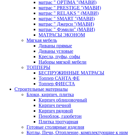
матрас " OPTIMA "(МАВИ)
матрас " PRESTIGE "(МАВИ)
матрас " RELAKS " (МАВИ)
матрас " SMART "(МАВИ)
матрас " Джерси "(МАВИ)
матрас " Фэмили" (МАВИ)
МАТРАСЫ ЭКОНОМ
Мягкая мебель
Диваны прямые
Диваны угловые
Кресла, пуфы, софы
Наборы мягкой мебели
ТОППЕРЫ
БЕСПРУЖИННЫЕ МАТРАСЫ
Топпер САНТА ФЕ
Топпер ФИЕСТА
Строительные материалы
Блоки, кирпич. плитка
Кирпич облицовочный
Кирпич печной
Кирпич рядовой
Пеноблок, газобетон
Плитка тротуарная
Готовые столярные изделия
Котлы, Печи, Отопление, комплектующие к ним