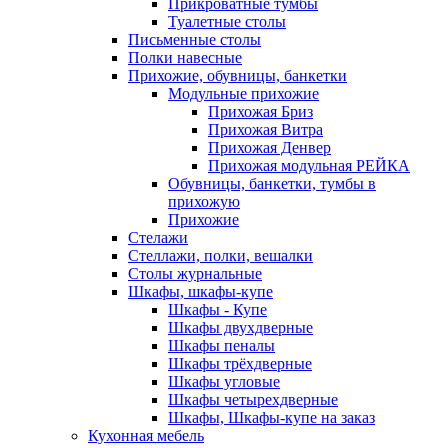
Прикроватные тумбы
Туалетные столы
Письменные столы
Полки навесные
Прихожие, обувницы, банкетки
Модульные прихожие
Прихожая Бриз
Прихожая Витра
Прихожая Денвер
Прихожая модульная РЕЙКА
Обувницы, банкетки, тумбы в
прихожую
Прихожие
Стелажи
Стеллажи, полки, вешалки
Столы журнальные
Шкафы, шкафы-купе
Шкафы - Купе
Шкафы двухдверные
Шкафы пеналы
Шкафы трёхдверные
Шкафы угловые
Шкафы четырехдверные
Шкафы, Шкафы-купе на заказ
Кухонная мебель