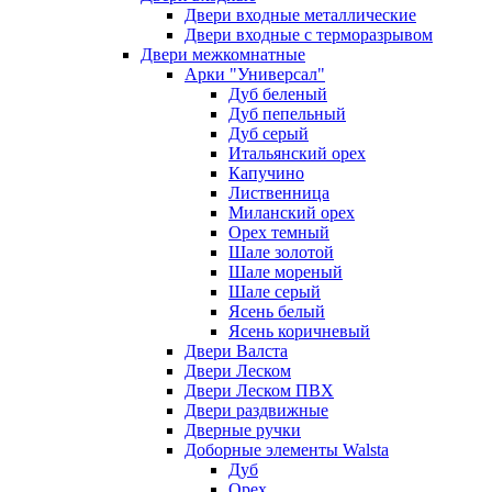
Двери входные металлические
Двери входные с терморазрывом
Двери межкомнатные
Арки "Универсал"
Дуб беленый
Дуб пепельный
Дуб серый
Итальянский орех
Капучино
Лиственница
Миланский орех
Орех темный
Шале золотой
Шале мореный
Шале серый
Ясень белый
Ясень коричневый
Двери Валста
Двери Леском
Двери Леском ПВХ
Двери раздвижные
Дверные ручки
Доборные элементы Walsta
Дуб
Орех