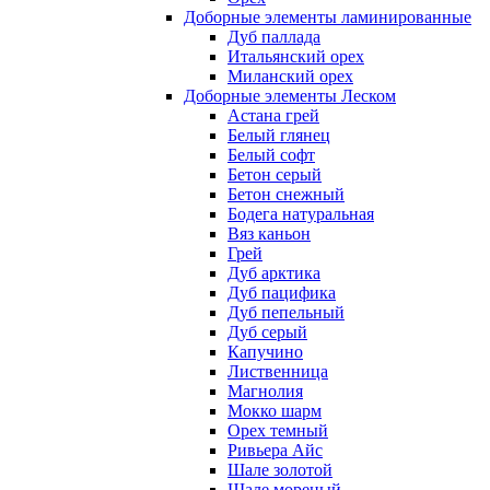
Доборные элементы ламинированные
Дуб паллада
Итальянский орех
Миланский орех
Доборные элементы Леском
Астана грей
Белый глянец
Белый софт
Бетон серый
Бетон снежный
Бодега натуральная
Вяз каньон
Грей
Дуб арктика
Дуб пацифика
Дуб пепельный
Дуб серый
Капучино
Лиственница
Магнолия
Мокко шарм
Орех темный
Ривьера Айс
Шале золотой
Шале мореный