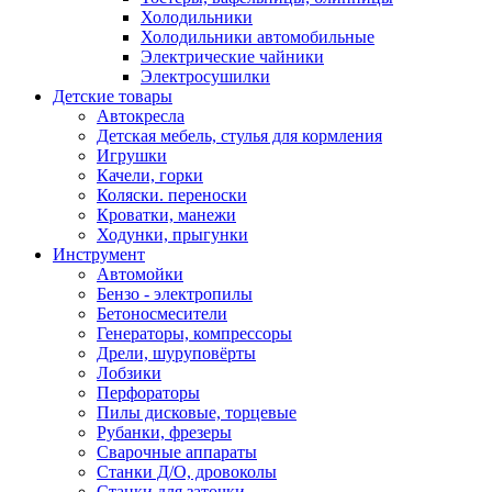
Холодильники
Холодильники автомобильные
Электрические чайники
Электросушилки
Детские товары
Автокресла
Детская мебель, стулья для кормления
Игрушки
Качели, горки
Коляски. переноски
Кроватки, манежи
Ходунки, прыгунки
Инструмент
Автомойки
Бензо - электропилы
Бетоносмесители
Генераторы, компрессоры
Дрели, шуруповёрты
Лобзики
Перфораторы
Пилы дисковые, торцевые
Рубанки, фрезеры
Сварочные аппараты
Станки Д/О, дровоколы
Станки для заточки