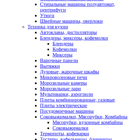
Стиральные машины полуавтомат,
центрифуги
Утюги
Швейные машины, оверлоки
Техника для кухни
Автоклавы, дистилляторы
Блендеры, миксеры, кофемолки
Блендеры
Кофемолки
Миксеры
Варочные панели
Вытяжки
Духовые, жарочные шкафы
Микроволновые печи
Морозильные камеры
Морозильные лари
Мультиварки, аэрогрили
Плиты комбинированные, газовые
Плиты электрические
Посудомоечные машины
Соковыжималки, Мясорубки, Комбайны
Мясорубки, кухонные комбайны
Соковыжималки
Термопоты, кофеварки
Тостеры, вафельницы, блинницы