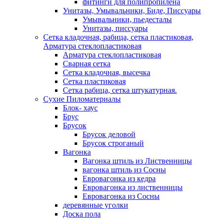
фитинги для полипропилена
Унитазы, Умывальники, Биде, Писсуары
Умывальники, пьедесталы
Унитазы, писсуары
Сетка кладочная, рабица, сетка пластиковая,
Арматура стеклопластиковая
Арматура стеклопластиковая
Сварная сетка
Сетка кладочная, высечка
Сетка пластиковая
Сетка рабица, сетка штукатурная.
Сухие Пиломатериалы
Блок- хаус
Брус
Брусок
Брусок деловой
Брусок строганый
Вагонка
Вагонка штиль из Лиственницы
вагонка штиль из Сосны
Евровагонка из кедра
Евровагонка из лиственницы
Евровагонка из Сосны
деревянные уголки
Доска пола