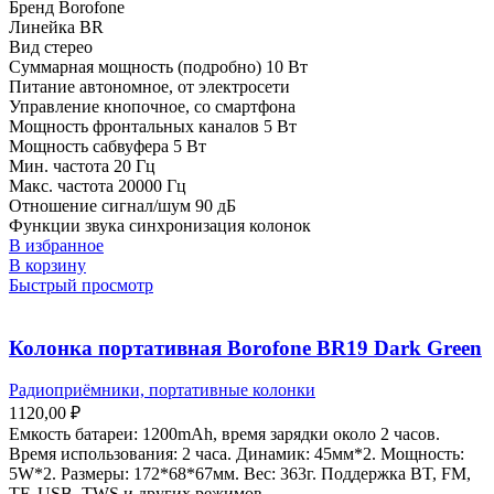
Бренд
Borofone
Линейка
BR
Вид
стерео
Суммарная мощность (подробно)
10 Вт
Питание
автономное, от электросети
Управление
кнопочное, со смартфона
Мощность фронтальных каналов 5 Вт
Мощность сабвуфера
5 Вт
Мин. частота
20 Гц
Макс. частота
20000 Гц
Отношение сигнал/шум
90 дБ
Функции звука
синхронизация колонок
В избранное
В корзину
Быстрый просмотр
Колонка портативная Borofone BR19 Dark Green
Радиоприёмники, портативные колонки
1120,00
₽
Емкость батареи: 1200mAh, время зарядки около 2 часов.
Время использования: 2 часа. Динамик: 45мм*2. Мощность:
5W*2. Размеры: 172*68*67мм. Вес: 363г. Поддержка BT, FM,
TF, USB, TWS и других режимов.