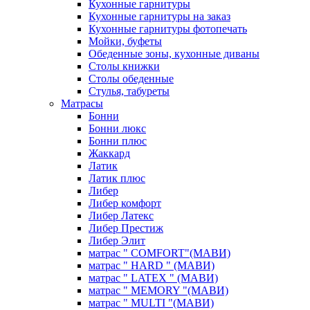
Кухонные гарнитуры
Кухонные гарнитуры на заказ
Кухонные гарнитуры фотопечать
Мойки, буфеты
Обеденные зоны, кухонные диваны
Столы книжки
Столы обеденные
Стулья, табуреты
Матрасы
Бонни
Бонни люкс
Бонни плюс
Жаккард
Латик
Латик плюс
Либер
Либер комфорт
Либер Латекс
Либер Престиж
Либер Элит
матрас " COMFORT"(МАВИ)
матрас " HARD " (МАВИ)
матрас " LATEX " (МАВИ)
матрас " MEMORY "(МАВИ)
матрас " MULTI "(МАВИ)