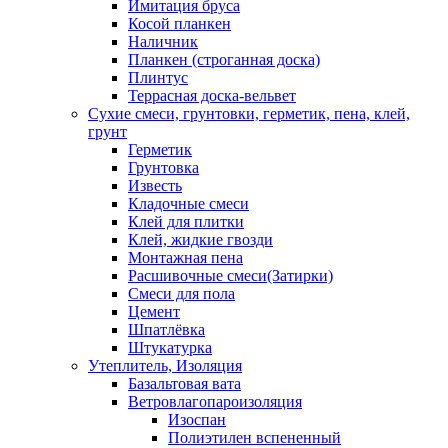
Имитация бруса
Косой планкен
Наличник
Планкен (строганная доска)
Плинтус
Террасная доска-вельвет
Сухие смеси, грунтовки, герметик, пена, клей,
грунт
Герметик
Грунтовка
Известь
Кладочные смеси
Клей для плитки
Клей, жидкие гвозди
Монтажная пена
Расшивочные смеси(Затирки)
Смеси для пола
Цемент
Шпатлёвка
Штукатурка
Утеплитель, Изоляция
Базальтовая вата
Ветровлагопароизоляция
Изоспан
Полиэтилен вспененный