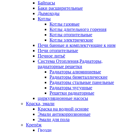
Байпасы
Баки расширительные
Дымоходы
Котлы
Котлы газовые
Котлы длительного горения
Котлы отопительные
Котлы электрические
Печи банные и комплектующие к ним
Печи отопительные
Печное литьё
Система Отопления,Радиаторы,
радиаторные решетки
Радиаторы алюминиевые
Радиаторы биметаллические
Радиаторы стальные панельные
Радиаторы чугунные
Решетки радиаторные
циркуляционные насосы
Краска, эмали
Краска на водной основе
Эмали антикоррозионные
Эмали для пола
Крепёж
Гвозди