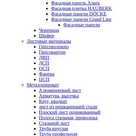
Фасадная панель Альта
Фасадная плитка HAUBERK
Фасадные панели DÖCKE
Фасадные панели Grand Line
Фасадные панели
Черепица
Шифер
Листовые материалы
Гипсоволокно
Гипсокартон
ДВП
ДСП
ОСП
Фанера
ЦСП
Металлопрокат
Алюминиевый лист
Арматура, высечка
Круг, квадрат
лист из нержавеющей стали
Плоский лист оцинкованный
Полоса стальная, проволока
Стальной лист
Труба круглая
Труба профильная