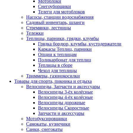
Мотоблоки
Снегоуборщики
Телеги для мотоблоков
Насосы, станции водоснабжения
Садовый инвентарь, шланги
Стремянки, лестницы
Тележки
Теплицы, парники, грядки, клумбы
Грядка бордюр, клумбы, кустодержатели
Каркасы Теплиц, парники
Опции к теплицам
Поликарбонат для теплиц
Теплицы в сборе
Чехол для теплицы
Триммеры, газонокосилки
Товары для спорта, пикника и отдыха
Велосипеды, Запчасти и аксессуары
Велосипеды 3-ёх колёсные
Велосипеды 4-ёх колёсные
Велосипеды дорожные
Велосипеды Скоростные
Запчасти и аксессуары
Мотобуксировщики
Самокаты, кузнечики
Санки, снегокаты