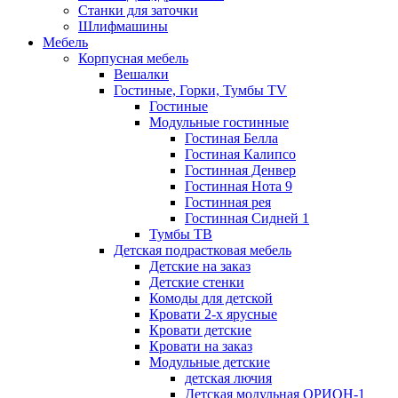
Станки для заточки
Шлифмашины
Мебель
Корпусная мебель
Вешалки
Гостиные, Горки, Тумбы TV
Гостиные
Модульные гостинные
Гостиная Белла
Гостиная Калипсо
Гостинная Денвер
Гостинная Нота 9
Гостинная рея
Гостинная Сидней 1
Тумбы ТВ
Детская подрастковая мебель
Детские на заказ
Детские стенки
Комоды для детской
Кровати 2-х ярусные
Кровати детские
Кровати на заказ
Модульные детские
детская лючия
Детская модульная ОРИОН-1