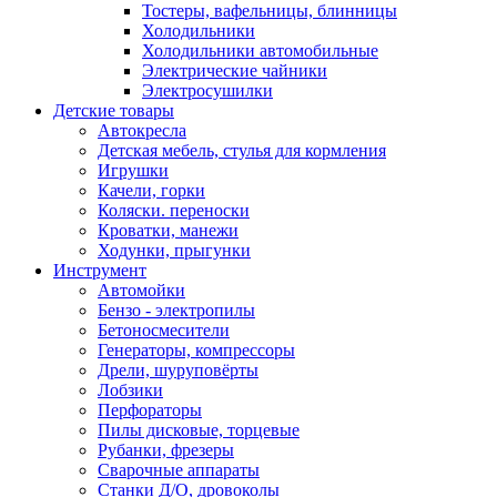
Тостеры, вафельницы, блинницы
Холодильники
Холодильники автомобильные
Электрические чайники
Электросушилки
Детские товары
Автокресла
Детская мебель, стулья для кормления
Игрушки
Качели, горки
Коляски. переноски
Кроватки, манежи
Ходунки, прыгунки
Инструмент
Автомойки
Бензо - электропилы
Бетоносмесители
Генераторы, компрессоры
Дрели, шуруповёрты
Лобзики
Перфораторы
Пилы дисковые, торцевые
Рубанки, фрезеры
Сварочные аппараты
Станки Д/О, дровоколы