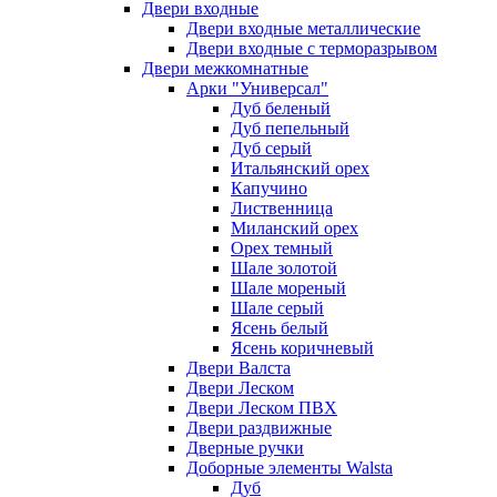
Двери входные
Двери входные металлические
Двери входные с терморазрывом
Двери межкомнатные
Арки "Универсал"
Дуб беленый
Дуб пепельный
Дуб серый
Итальянский орех
Капучино
Лиственница
Миланский орех
Орех темный
Шале золотой
Шале мореный
Шале серый
Ясень белый
Ясень коричневый
Двери Валста
Двери Леском
Двери Леском ПВХ
Двери раздвижные
Дверные ручки
Доборные элементы Walsta
Дуб