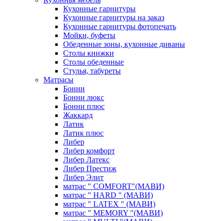
Кухонные гарнитуры
Кухонные гарнитуры на заказ
Кухонные гарнитуры фотопечать
Мойки, буфеты
Обеденные зоны, кухонные диваны
Столы книжки
Столы обеденные
Стулья, табуреты
Матрасы
Бонни
Бонни люкс
Бонни плюс
Жаккард
Латик
Латик плюс
Либер
Либер комфорт
Либер Латекс
Либер Престиж
Либер Элит
матрас " COMFORT"(МАВИ)
матрас " HARD " (МАВИ)
матрас " LATEX " (МАВИ)
матрас " MEMORY "(МАВИ)