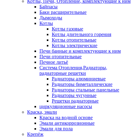
Котлы, Печи, Отопление, комплектующие к ним
Байпасы
Баки расширительные
Дымоходы
Котлы
Котлы газовые
Котлы длительного горения
Котлы отопительные
Котлы электрические
Печи банные и комплектующие к ним
Печи отопительные
Печное литьё
Система Отопления,Радиаторы,
радиаторные решетки
Радиаторы алюминиевые
Радиаторы биметаллические
Радиаторы стальные панельные
Радиаторы чугунные
Решетки радиаторные
циркуляционные насосы
Краска, эмали
Краска на водной основе
Эмали антикоррозионные
Эмали для пола
Крепёж