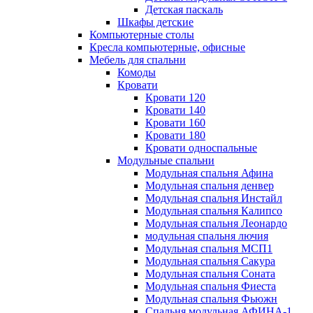
Детская паскаль
Шкафы детские
Компьютерные столы
Кресла компьютерные, офисные
Мебель для спальни
Комоды
Кровати
Кровати 120
Кровати 140
Кровати 160
Кровати 180
Кровати односпальные
Модульные спальни
Модульная спальня Афина
Модульная спальня денвер
Модульная спальня Инстайл
Модульная спальня Калипсо
Модульная спальня Леонардо
модульная спальня лючия
Модульная спальня МСП1
Модульная спальня Сакура
Модульная спальня Соната
Модульная спальня Фиеста
Модульная спальня Фьюжн
Спальня модульная АФИНА-1