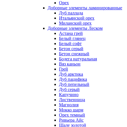
Орех
Доборные элементы ламинированные
Дуб паллада
Итальянский орех
Миланский орех
Доборные элементы Леском
Астана грей
Белый глянец
Белый софт
Бетон серый
Бетон снежный
Бодега натуральная
Вяз каньон
Грей
Дуб арктика
Дуб пацифика
Дуб пепельный
Дуб серый
Капучино
Лиственница
Магнолия
Мокко шарм
Орех темный
Ривьера Айс
Шале золотой