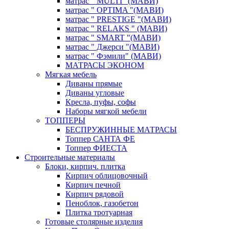
матрас " MULTI "(МАВИ)
матрас " OPTIMA "(МАВИ)
матрас " PRESTIGE "(МАВИ)
матрас " RELAKS " (МАВИ)
матрас " SMART "(МАВИ)
матрас " Джерси "(МАВИ)
матрас " Фэмили" (МАВИ)
МАТРАСЫ ЭКОНОМ
Мягкая мебель
Диваны прямые
Диваны угловые
Кресла, пуфы, софы
Наборы мягкой мебели
ТОППЕРЫ
БЕСПРУЖИННЫЕ МАТРАСЫ
Топпер САНТА ФЕ
Топпер ФИЕСТА
Строительные материалы
Блоки, кирпич. плитка
Кирпич облицовочный
Кирпич печной
Кирпич рядовой
Пеноблок, газобетон
Плитка тротуарная
Готовые столярные изделия