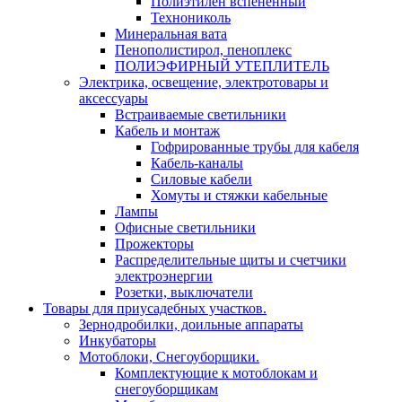
Полиэтилен вспененный
Технониколь
Минеральная вата
Пенополистирол, пеноплекс
ПОЛИЭФИРНЫЙ УТЕПЛИТЕЛЬ
Электрика, освещение, электротовары и
аксессуары
Встраиваемые светильники
Кабель и монтаж
Гофрированные трубы для кабеля
Кабель-каналы
Силовые кабели
Хомуты и стяжки кабельные
Лампы
Офисные светильники
Прожекторы
Распределительные щиты и счетчики
электроэнергии
Розетки, выключатели
Товары для приусадебных участков.
Зернодробилки, доильные аппараты
Инкубаторы
Мотоблоки, Снегоуборщики.
Комплектующие к мотоблокам и
снегоуборщикам