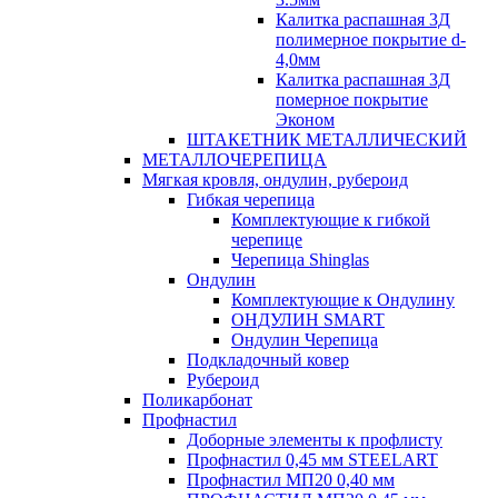
Калитка распашная 3Д
полимерное покрытие d-
4,0мм
Калитка распашная 3Д
померное покрытие
Эконом
ШТАКЕТНИК МЕТАЛЛИЧЕСКИЙ
МЕТАЛЛОЧЕРЕПИЦА
Мягкая кровля, ондулин, рубероид
Гибкая черепица
Комплектующие к гибкой
черепице
Черепица Shinglas
Ондулин
Комплектующие к Ондулину
ОНДУЛИН SMART
Ондулин Черепица
Подкладочный ковер
Рубероид
Поликарбонат
Профнастил
Доборные элементы к профлисту
Профнастил 0,45 мм STEELART
Профнастил МП20 0,40 мм