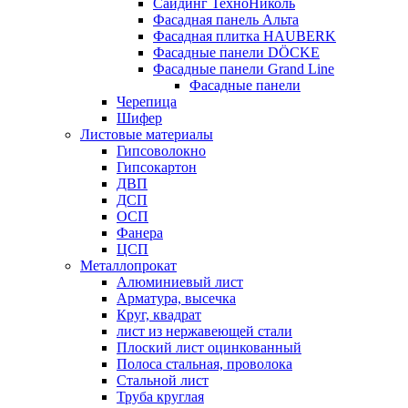
Сайдинг ТехноНиколь
Фасадная панель Альта
Фасадная плитка HAUBERK
Фасадные панели DÖCKE
Фасадные панели Grand Line
Фасадные панели
Черепица
Шифер
Листовые материалы
Гипсоволокно
Гипсокартон
ДВП
ДСП
ОСП
Фанера
ЦСП
Металлопрокат
Алюминиевый лист
Арматура, высечка
Круг, квадрат
лист из нержавеющей стали
Плоский лист оцинкованный
Полоса стальная, проволока
Стальной лист
Труба круглая