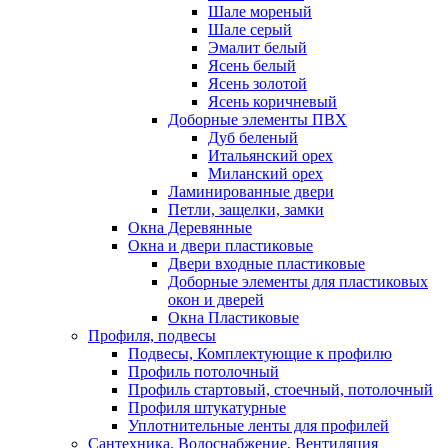
Шале мореный
Шале серый
Эмалит белый
Ясень белый
Ясень золотой
Ясень коричневый
Доборные элементы ПВХ
Дуб беленый
Итальянский орех
Миланский орех
Ламинированные двери
Петли, защелки, замки
Окна Деревянные
Окна и двери пластиковые
Двери входные пластиковые
Доборные элементы для пластиковых
окон и дверей
Окна Пластиковые
Профиля, подвесы
Подвесы, Комплектующие к профилю
Профиль потолочный
Профиль стартовый, стоечный, потолочный
Профиля штукатурные
Уплотнительные ленты для профилей
Сантехника, Водоснабжение, Вентиляция