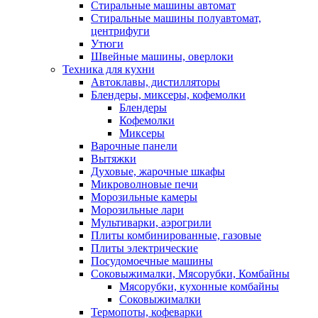
Стиральные машины автомат
Стиральные машины полуавтомат,
центрифуги
Утюги
Швейные машины, оверлоки
Техника для кухни
Автоклавы, дистилляторы
Блендеры, миксеры, кофемолки
Блендеры
Кофемолки
Миксеры
Варочные панели
Вытяжки
Духовые, жарочные шкафы
Микроволновые печи
Морозильные камеры
Морозильные лари
Мультиварки, аэрогрили
Плиты комбинированные, газовые
Плиты электрические
Посудомоечные машины
Соковыжималки, Мясорубки, Комбайны
Мясорубки, кухонные комбайны
Соковыжималки
Термопоты, кофеварки