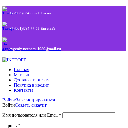
+7 (963) 534-66-71
Елена
+7 (961) 984-77-59
Евгений
evgeniy-nechaev-1989@mail.ru
Главная
Магазин
Доставка и оплата
Покупка в кредит
Контакты
Войти/Зарегистрироваться
Войти
Создать аккаунт
Имя пользователя или Email
*
Пароль
*