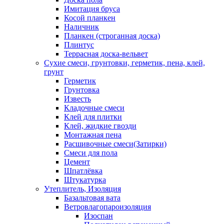
Имитация бруса
Косой планкен
Наличник
Планкен (строганная доска)
Плинтус
Террасная доска-вельвет
Сухие смеси, грунтовки, герметик, пена, клей,
грунт
Герметик
Грунтовка
Известь
Кладочные смеси
Клей для плитки
Клей, жидкие гвозди
Монтажная пена
Расшивочные смеси(Затирки)
Смеси для пола
Цемент
Шпатлёвка
Штукатурка
Утеплитель, Изоляция
Базальтовая вата
Ветровлагопароизоляция
Изоспан