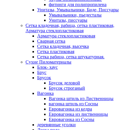
фитинги для полипропилена
Унитазы, Умывальники, Биде, Писсуары
Умывальники, пьедесталы
Унитазы, писсуары
Сетка кладочная, рабица, сетка пластиковая,
Арматура стеклопластиковая
Арматура стеклопластиковая
Сварная сетка
Сетка кладочная, высечка
Сетка пластиковая
Сетка рабица, сетка штукатурная.
Сухие Пиломатериалы
Блок- хаус
Брус
Брусок
Брусок деловой
Брусок строганый
Вагонка
Вагонка штиль из Лиственницы
вагонка штиль из Сосны
Евровагонка из кедра
Евровагонка из лиственницы
Евровагонка из Сосны
деревянные уголки
Доска пола