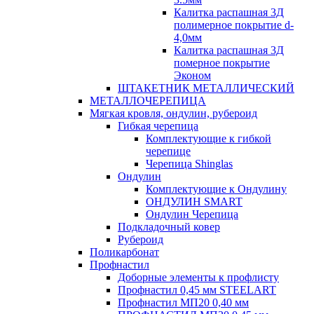
Калитка распашная 3Д
полимерное покрытие d-
4,0мм
Калитка распашная 3Д
померное покрытие
Эконом
ШТАКЕТНИК МЕТАЛЛИЧЕСКИЙ
МЕТАЛЛОЧЕРЕПИЦА
Мягкая кровля, ондулин, рубероид
Гибкая черепица
Комплектующие к гибкой
черепице
Черепица Shinglas
Ондулин
Комплектующие к Ондулину
ОНДУЛИН SMART
Ондулин Черепица
Подкладочный ковер
Рубероид
Поликарбонат
Профнастил
Доборные элементы к профлисту
Профнастил 0,45 мм STEELART
Профнастил МП20 0,40 мм