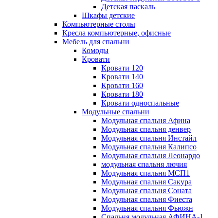
Детская паскаль
Шкафы детские
Компьютерные столы
Кресла компьютерные, офисные
Мебель для спальни
Комоды
Кровати
Кровати 120
Кровати 140
Кровати 160
Кровати 180
Кровати односпальные
Модульные спальни
Модульная спальня Афина
Модульная спальня денвер
Модульная спальня Инстайл
Модульная спальня Калипсо
Модульная спальня Леонардо
модульная спальня лючия
Модульная спальня МСП1
Модульная спальня Сакура
Модульная спальня Соната
Модульная спальня Фиеста
Модульная спальня Фьюжн
Спальня модульная АФИНА-1