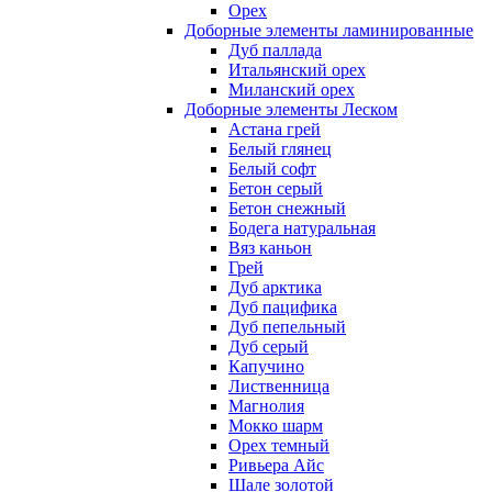
Орех
Доборные элементы ламинированные
Дуб паллада
Итальянский орех
Миланский орех
Доборные элементы Леском
Астана грей
Белый глянец
Белый софт
Бетон серый
Бетон снежный
Бодега натуральная
Вяз каньон
Грей
Дуб арктика
Дуб пацифика
Дуб пепельный
Дуб серый
Капучино
Лиственница
Магнолия
Мокко шарм
Орех темный
Ривьера Айс
Шале золотой