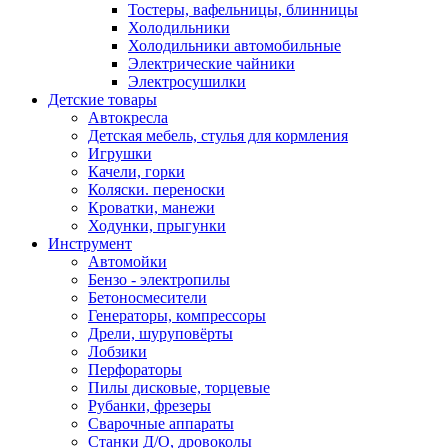
Тостеры, вафельницы, блинницы
Холодильники
Холодильники автомобильные
Электрические чайники
Электросушилки
Детские товары
Автокресла
Детская мебель, стулья для кормления
Игрушки
Качели, горки
Коляски. переноски
Кроватки, манежи
Ходунки, прыгунки
Инструмент
Автомойки
Бензо - электропилы
Бетоносмесители
Генераторы, компрессоры
Дрели, шуруповёрты
Лобзики
Перфораторы
Пилы дисковые, торцевые
Рубанки, фрезеры
Сварочные аппараты
Станки Д/О, дровоколы