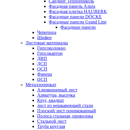
Сайдинг ТехноНиколь
Фасадная панель Альта
Фасадная плитка HAUBERK
Фасадные панели DÖCKE
Фасадные панели Grand Line
Фасадные панели
Черепица
Шифер
Листовые материалы
Гипсоволокно
Гипсокартон
ДВП
ДСП
ОСП
Фанера
ЦСП
Металлопрокат
Алюминиевый лист
Арматура, высечка
Круг, квадрат
лист из нержавеющей стали
Плоский лист оцинкованный
Полоса стальная, проволока
Стальной лист
Труба круглая