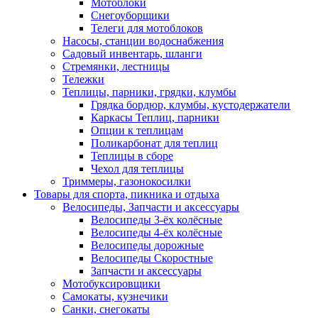
Мотоблоки
Снегоуборщики
Телеги для мотоблоков
Насосы, станции водоснабжения
Садовый инвентарь, шланги
Стремянки, лестницы
Тележки
Теплицы, парники, грядки, клумбы
Грядка бордюр, клумбы, кустодержатели
Каркасы Теплиц, парники
Опции к теплицам
Поликарбонат для теплиц
Теплицы в сборе
Чехол для теплицы
Триммеры, газонокосилки
Товары для спорта, пикника и отдыха
Велосипеды, Запчасти и аксессуары
Велосипеды 3-ёх колёсные
Велосипеды 4-ёх колёсные
Велосипеды дорожные
Велосипеды Скоростные
Запчасти и аксессуары
Мотобуксировщики
Самокаты, кузнечики
Санки, снегокаты