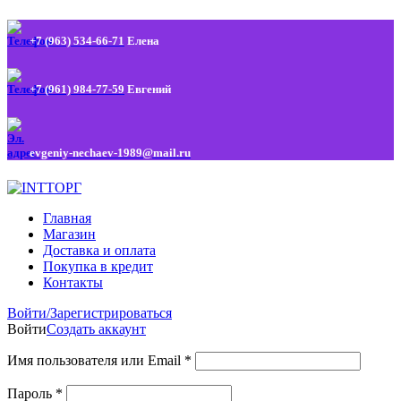
+7 (963) 534-66-71
Елена
+7 (961) 984-77-59
Евгений
evgeniy-nechaev-1989@mail.ru
Главная
Магазин
Доставка и оплата
Покупка в кредит
Контакты
Войти/Зарегистрироваться
Войти
Создать аккаунт
Имя пользователя или Email
*
Пароль
*