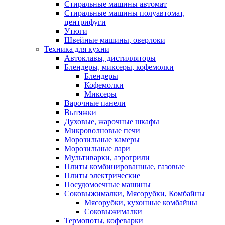
Стиральные машины автомат
Стиральные машины полуавтомат,
центрифуги
Утюги
Швейные машины, оверлоки
Техника для кухни
Автоклавы, дистилляторы
Блендеры, миксеры, кофемолки
Блендеры
Кофемолки
Миксеры
Варочные панели
Вытяжки
Духовые, жарочные шкафы
Микроволновые печи
Морозильные камеры
Морозильные лари
Мультиварки, аэрогрили
Плиты комбинированные, газовые
Плиты электрические
Посудомоечные машины
Соковыжималки, Мясорубки, Комбайны
Мясорубки, кухонные комбайны
Соковыжималки
Термопоты, кофеварки