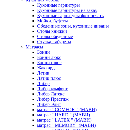
Кухонные гарнитуры
Кухонные гарнитуры на заказ
Кухонные гарнитуры фотопечать
Мойки, буфеты
Обеденные зоны, кухонные диваны
Столы книжки
Столы обеденные
Стулья, табуреты
Матрасы
Бонни
Бонни люкс
Бонни плюс
Жаккард
Латик
Латик плюс
Либер
Либер комфорт
Либер Латекс
Либер Престиж
Либер Элит
матрас " COMFORT"(МАВИ)
матрас " HARD " (МАВИ)
матрас " LATEX " (МАВИ)
матрас " MEMORY "(МАВИ)