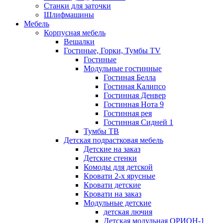
Станки для заточки
Шлифмашины
Мебель
Корпусная мебель
Вешалки
Гостиные, Горки, Тумбы TV
Гостиные
Модульные гостинные
Гостиная Белла
Гостиная Калипсо
Гостинная Денвер
Гостинная Нота 9
Гостинная рея
Гостинная Сидней 1
Тумбы ТВ
Детская подрастковая мебель
Детские на заказ
Детские стенки
Комоды для детской
Кровати 2-х ярусные
Кровати детские
Кровати на заказ
Модульные детские
детская лючия
Детская модульная ОРИОН-1