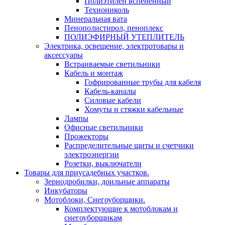
Полиэтилен вспененный
Технониколь
Минеральная вата
Пенополистирол, пеноплекс
ПОЛИЭФИРНЫЙ УТЕПЛИТЕЛЬ
Электрика, освещение, электротовары и
аксессуары
Встраиваемые светильники
Кабель и монтаж
Гофрированные трубы для кабеля
Кабель-каналы
Силовые кабели
Хомуты и стяжки кабельные
Лампы
Офисные светильники
Прожекторы
Распределительные щиты и счетчики
электроэнергии
Розетки, выключатели
Товары для приусадебных участков.
Зернодробилки, доильные аппараты
Инкубаторы
Мотоблоки, Снегоуборщики.
Комплектующие к мотоблокам и
снегоуборщикам