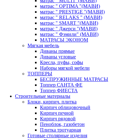
матрас " MULTI "(МАВИ)
матрас " OPTIMA "(МАВИ)
матрас " PRESTIGE "(МАВИ)
матрас " RELAKS " (МАВИ)
матрас " SMART "(МАВИ)
матрас " Джерси "(МАВИ)
матрас " Фэмили" (МАВИ)
МАТРАСЫ ЭКОНОМ
Мягкая мебель
Диваны прямые
Диваны угловые
Кресла, пуфы, софы
Наборы мягкой мебели
ТОППЕРЫ
БЕСПРУЖИННЫЕ МАТРАСЫ
Топпер САНТА ФЕ
Топпер ФИЕСТА
Строительные материалы
Блоки, кирпич. плитка
Кирпич облицовочный
Кирпич печной
Кирпич рядовой
Пеноблок, газобетон
Плитка тротуарная
Готовые столярные изделия