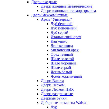
Двери входные
Двери входные металлические
Двери входные с терморазрывом
Двери межкомнатные
Арки "Универсал"
Дуб беленый
Дуб пепельный
Дуб серый
Итальянский орех
Капучино
Лиственница
Миланский орех
Орех темный
Шале золотой
Шале мореный
Шале серый
Ясень белый
Ясень коричневый
Двери Валста
Двери Леском
Двери Леском ПВХ
Двери раздвижные
Дверные ручки
Доборные элементы Walsta
Дуб