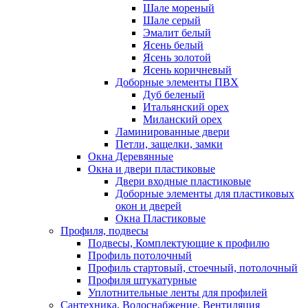
Шале мореный
Шале серый
Эмалит белый
Ясень белый
Ясень золотой
Ясень коричневый
Доборные элементы ПВХ
Дуб беленый
Итальянский орех
Миланский орех
Ламинированные двери
Петли, защелки, замки
Окна Деревянные
Окна и двери пластиковые
Двери входные пластиковые
Доборные элементы для пластиковых
окон и дверей
Окна Пластиковые
Профиля, подвесы
Подвесы, Комплектующие к профилю
Профиль потолочный
Профиль стартовый, стоечный, потолочный
Профиля штукатурные
Уплотнительные ленты для профилей
Сантехника, Водоснабжение, Вентиляция