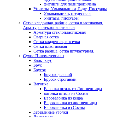
фитинги для полипропилена
Унитазы, Умывальники, Биде, Писсуары
Умывальники, пьедесталы
Унитазы, писсуары
Сетка кладочная, рабица, сетка пластиковая,
Арматура стеклопластиковая
Арматура стеклопластиковая
Сварная сетка
Сетка кладочная, высечка
Сетка пластиковая
Сетка рабица, сетка штукатурная.
Сухие Пиломатериалы
Блок- хаус
Брус
Брусок
Брусок деловой
Брусок строганый
Вагонка
Вагонка штиль из Лиственницы
вагонка штиль из Сосны
Евровагонка из кедра
Евровагонка из лиственницы
Евровагонка из Сосны
деревянные уголки
Доска пола