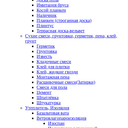
Имитация бруса
Косой планкен
Наличник
Планкен (строганная доска)
Плинтус
Террасная доска-вельвет
Сухие смеси, грунтовки, герметик, пена, клей,
грунт
Герметик
Грунтовка
Известь
Кладочные смеси
Клей для плитки
Клей, жидкие гвозди
Монтажная пена
Расшивочные смеси(Затирки)
Смеси для пола
Цемент
Шпатлёвка
Штукатурка
Утеплитель, Изоляция
Базальтовая вата
Ветровлагопароизоляция
Изоспан