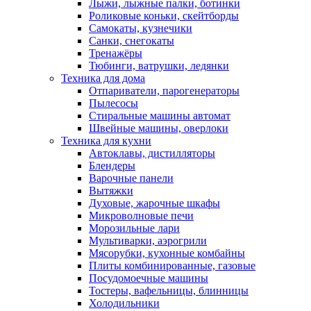
Лыжи, лыжные палки, ботинки
Роликовые коньки, скейтборды
Самокаты, кузнечики
Санки, снегокаты
Тренажёры
Тюбинги, ватрушки, ледянки
Техника для дома
Отпариватели, парогенераторы
Пылесосы
Стиральные машины автомат
Швейные машины, оверлоки
Техника для кухни
Автоклавы, дистилляторы
Блендеры
Варочные панели
Вытяжки
Духовые, жарочные шкафы
Микроволновые печи
Морозильные лари
Мультиварки, аэрогрили
Мясорубки, кухонные комбайны
Плиты комбинированные, газовые
Посудомоечные машины
Тостеры, вафельницы, блинницы
Холодильники