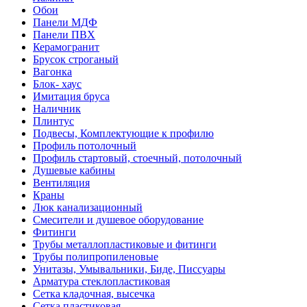
Обои
Панели МДФ
Панели ПВХ
Керамогранит
Брусок строганый
Вагонка
Блок- хаус
Имитация бруса
Наличник
Плинтус
Подвесы, Комплектующие к профилю
Профиль потолочный
Профиль стартовый, стоечный, потолочный
Душевые кабины
Вентиляция
Краны
Люк канализационный
Смесители и душевое оборудование
Фитинги
Трубы металлопластиковые и фитинги
Трубы полипропиленовые
Унитазы, Умывальники, Биде, Писсуары
Арматура стеклопластиковая
Сетка кладочная, высечка
Сетка пластиковая