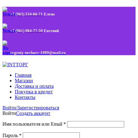
+7 (963) 534-66-71
Елена
+7 (961) 984-77-59
Евгений
evgeniy-nechaev-1989@mail.ru
Главная
Магазин
Доставка и оплата
Покупка в кредит
Контакты
Войти/Зарегистрироваться
Войти
Создать аккаунт
Имя пользователя или Email
*
Пароль
*