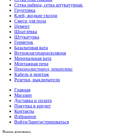
Сетка рабица, сетка штукатурная.
Грунтовка
Клей, жидкие гвозди
Смеси для пола
Цемент
Шпатлёвка
Штукатурка
Герметик
Базальтовая вата
Ветровлагопароизоляция
Минеральная вата
Монтажная пена
Пенополистирол, пеноплекс
Кабель и монтаж
Розетки, выключатели
Главная
Магазин
Доставка и оплата
Покупка в кредит
Контакты
Избранное
Войти/Зарегистрироваться
Ваша корзина