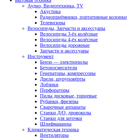
Бытовая техника
Аудио, Видеотехника, TV
Акустика
Радиоприёмники, портативные колонки
Телевизоры
Велосипеды, Запчасти и аксессуары
Велосипеды 3-ёх колёсные
Велосипеды 4-ёх колёсные
Велосипеды дорожные
Запчасти и аксессуары
Инструмент
Бензо — электропилы
Бетоносмесители
Генераторы, компрессоры
Дрели, шуруповёрты
Лобзики
Перфораторы
Пилы дисковые, торцевые
Рубанки, фрезеры
Сварочные аппараты
Станки Д/О, дровоколы
Станки для заточки
Шлифмашины
Климатическая техника
Вентиляторы