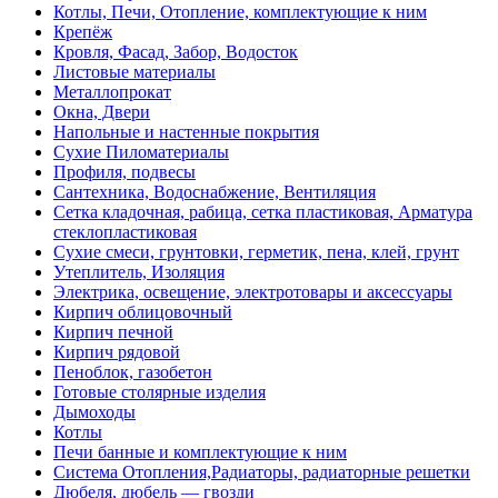
Котлы, Печи, Отопление, комплектующие к ним
Крепёж
Кровля, Фасад, Забор, Водосток
Листовые материалы
Металлопрокат
Окна, Двери
Напольные и настенные покрытия
Сухие Пиломатериалы
Профиля, подвесы
Сантехника, Водоснабжение, Вентиляция
Сетка кладочная, рабица, сетка пластиковая, Арматура
стеклопластиковая
Сухие смеси, грунтовки, герметик, пена, клей, грунт
Утеплитель, Изоляция
Электрика, освещение, электротовары и аксессуары
Кирпич облицовочный
Кирпич печной
Кирпич рядовой
Пеноблок, газобетон
Готовые столярные изделия
Дымоходы
Котлы
Печи банные и комплектующие к ним
Система Отопления,Радиаторы, радиаторные решетки
Дюбеля, дюбель — гвозди