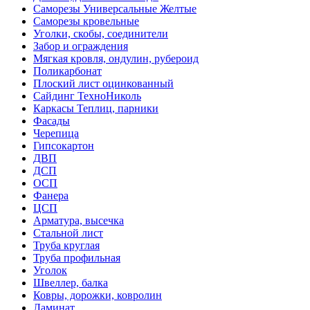
Саморезы Универсальные Желтые
Саморезы кровельные
Уголки, скобы, соединители
Забор и ограждения
Мягкая кровля, ондулин, рубероид
Поликарбонат
Плоский лист оцинкованный
Сайдинг ТехноНиколь
Каркасы Теплиц, парники
Фасады
Черепица
Гипсокартон
ДВП
ДСП
ОСП
Фанера
ЦСП
Арматура, высечка
Стальной лист
Труба круглая
Труба профильная
Уголок
Швеллер, балка
Ковры, дорожки, ковролин
Ламинат