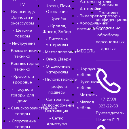
- Автомагнитолы
TV
Контакты
- Котлы, Печи,
- Автомойки
- Велосипеды,
Отопление
Политика
- Видеорегистраторы
Запчасти и
- Крепёж
конфиденциальн
аксессуары
- Холодильники
- Кровля,
Согласие на
автомобильные
- Детские
Фасад, Забор
обработку
товары
- Листовые
персональных
- Инструмент
материалы
данных
- Климатическая
МЕБЕЛЬ
- Металлопрокат
техника
- Окна, Двери
- Компьютерная
- Отделочные
- Корпусная
техника
материалы
мебель
- Красота и
- Пиломатериалы
- Кухонная
здоровье
- Профиля,
мебель
- Посуда и
подвесы
- Матрасы
товары для
+7 (999)
- Сантехника,
дома
- Мягкая
Водоснабжение,
323-22-53
мебель
- Сельскохозяйственные
Вентиляция
Руководитель
товары
- Сетка,
Нечаев Е. В.
- Спортивные
Арматура
товары