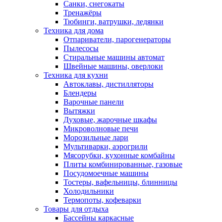
Санки, снегокаты
Тренажёры
Тюбинги, ватрушки, ледянки
Техника для дома
Отпариватели, парогенераторы
Пылесосы
Стиральные машины автомат
Швейные машины, оверлоки
Техника для кухни
Автоклавы, дистилляторы
Блендеры
Варочные панели
Вытяжки
Духовые, жарочные шкафы
Микроволновые печи
Морозильные лари
Мультиварки, аэрогрили
Мясорубки, кухонные комбайны
Плиты комбинированные, газовые
Посудомоечные машины
Тостеры, вафельницы, блинницы
Холодильники
Термопоты, кофеварки
Товары для отдыха
Бассейны каркасные