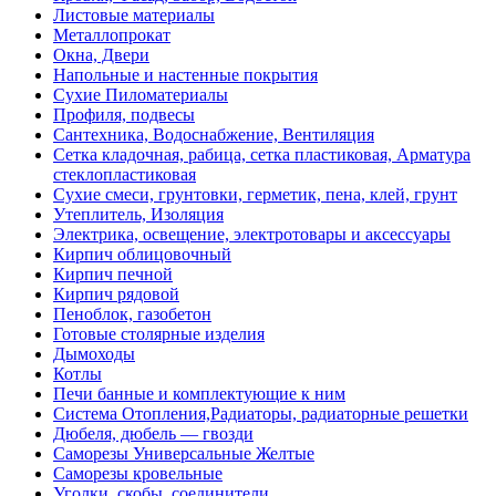
Листовые материалы
Металлопрокат
Окна, Двери
Напольные и настенные покрытия
Сухие Пиломатериалы
Профиля, подвесы
Сантехника, Водоснабжение, Вентиляция
Сетка кладочная, рабица, сетка пластиковая, Арматура
стеклопластиковая
Сухие смеси, грунтовки, герметик, пена, клей, грунт
Утеплитель, Изоляция
Электрика, освещение, электротовары и аксессуары
Кирпич облицовочный
Кирпич печной
Кирпич рядовой
Пеноблок, газобетон
Готовые столярные изделия
Дымоходы
Котлы
Печи банные и комплектующие к ним
Система Отопления,Радиаторы, радиаторные решетки
Дюбеля, дюбель — гвозди
Саморезы Универсальные Желтые
Саморезы кровельные
Уголки, скобы, соединители