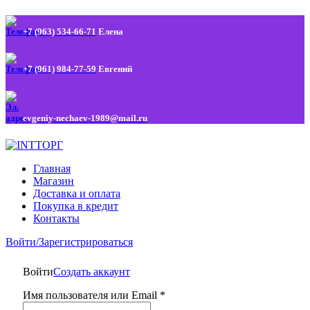
+7 (963) 534-66-71
Елена
+7 (961) 984-77-59
Евгений
evgeniy-nechaev-1989@mail.ru
Главная
Магазин
Доставка и оплата
Покупка в кредит
Контакты
Войти/Зарегистрироваться
Войти
Создать аккаунт
Имя пользователя или Email
*