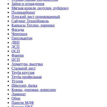
Забор и ограждения
Мягкая кровля, ондулин, рубероид
Поликарбонат
Плоский лист оцинкованный
Сайдинг ТехноНиколь
Каркасы Теплиц, парники
Фасады
Черепица
Гипсокартон
ДВП
ДСП
ОСП
Фанера
ЦСП
Арматура, высечка
Стальной лист
Труба круглая
Труба профильная
Уголок
Швеллер, балка
Ковры, дорожки, ковролин
Ламинат
Обои
Панели МДФ
Панели ПВХ