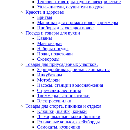
Тепловентиляторы, пушки электрические
Увлажнители, осушители воздуха
Красота и здоровье
Бритвы
Машинки для стрижки волос, триммеры
Приборы для укладки волос
Посуда и товары для кухни
Казаны
Мантоварки
Наборы посуды
Ножи, ножеточки
Сковороды
Товары для приусадебных участков.
Зернодробилки, доильные аппараты
Инкубаторы
Мотоблоки
Насосы, станции водоснабжения
Стремянки, лестницы
Триммеры, газонокосилки
Электросушилки
Товары для спорта, пикника и отдыха
Клюшки, шайбы, коньки
Лыжи, лыжные палки, ботинки
Роликовые коньки, скейтборды
Самокаты, кузнечики