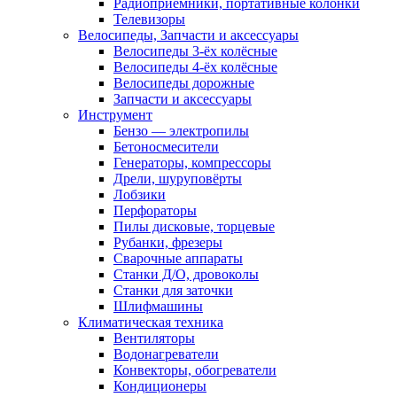
Радиоприёмники, портативные колонки
Телевизоры
Велосипеды, Запчасти и аксессуары
Велосипеды 3-ёх колёсные
Велосипеды 4-ёх колёсные
Велосипеды дорожные
Запчасти и аксессуары
Инструмент
Бензо — электропилы
Бетоносмесители
Генераторы, компрессоры
Дрели, шуруповёрты
Лобзики
Перфораторы
Пилы дисковые, торцевые
Рубанки, фрезеры
Сварочные аппараты
Станки Д/О, дровоколы
Станки для заточки
Шлифмашины
Климатическая техника
Вентиляторы
Водонагреватели
Конвекторы, обогреватели
Кондиционеры