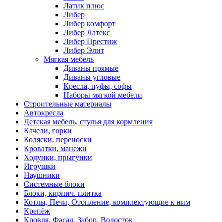
Латик плюс
Либер
Либер комфорт
Либер Латекс
Либер Престиж
Либер Элит
Мягкая мебель
Диваны прямые
Диваны угловые
Кресла, пуфы, софы
Наборы мягкой мебели
Строительные материалы
Автокресла
Детская мебель, стулья для кормления
Качели, горки
Коляски. переноски
Кроватки, манежи
Ходунки, прыгунки
Игрушки
Наушники
Системные блоки
Блоки, кирпич. плитка
Котлы, Печи, Отопление, комплектующие к ним
Крепёж
Кровля, Фасад, Забор, Водосток