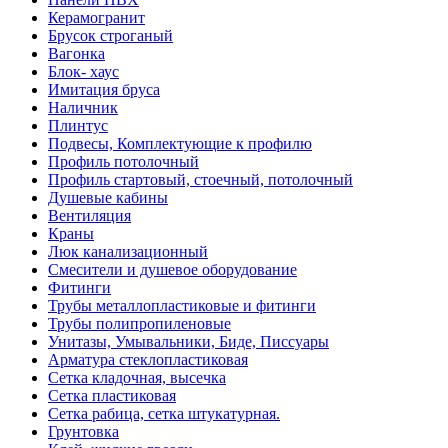
Керамогранит
Брусок строганый
Вагонка
Блок- хаус
Имитация бруса
Наличник
Плинтус
Подвесы, Комплектующие к профилю
Профиль потолочный
Профиль стартовый, стоечный, потолочный
Душевые кабины
Вентиляция
Краны
Люк канализационный
Смесители и душевое оборудование
Фитинги
Трубы металлопластиковые и фитинги
Трубы полипропиленовые
Унитазы, Умывальники, Биде, Писсуары
Арматура стеклопластиковая
Сетка кладочная, высечка
Сетка пластиковая
Сетка рабица, сетка штукатурная.
Грунтовка