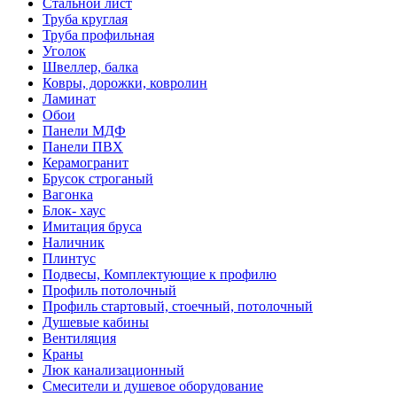
Стальной лист
Труба круглая
Труба профильная
Уголок
Швеллер, балка
Ковры, дорожки, ковролин
Ламинат
Обои
Панели МДФ
Панели ПВХ
Керамогранит
Брусок строганый
Вагонка
Блок- хаус
Имитация бруса
Наличник
Плинтус
Подвесы, Комплектующие к профилю
Профиль потолочный
Профиль стартовый, стоечный, потолочный
Душевые кабины
Вентиляция
Краны
Люк канализационный
Смесители и душевое оборудование