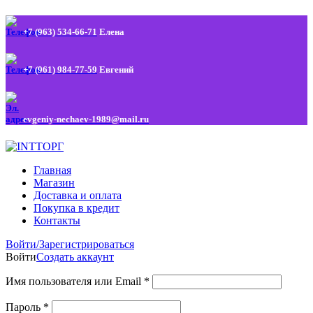
+7 (963) 534-66-71
Елена
+7 (961) 984-77-59
Евгений
evgeniy-nechaev-1989@mail.ru
Главная
Магазин
Доставка и оплата
Покупка в кредит
Контакты
Войти/Зарегистрироваться
Войти
Создать аккаунт
Имя пользователя или Email
*
Пароль
*