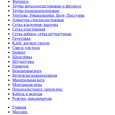
Фитинги
Трубы металлопластиковые и фитинги
Трубы полипропиленовые
Унитазы, Умывальники, Биде, Писсуары
Арматура стеклопластиковая
Сетка кладочная, высечка
Сетка пластиковая
Сетка рабица, сетка штукатурная.
Грунтовка
Клей, жидкие гвозди
Смеси для пола
Цемент
Шпатлёвка
Штукатурка
Герметик
Базальтовая вата
Ветровлагопароизоляция
Минеральная вата
Монтажная пена
Пенополистирол, пеноплекс
Кабель и монтаж
Розетки, выключатели
Главная
Магазин