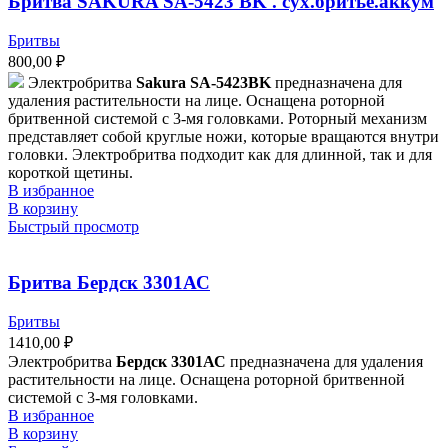
Бритва SAKURA SA-5423 ВK . сух.бритье.аккум
Бритвы
800,00
₽
Электробритва
Sakura SA-5423BK
предназначена для
удаления растительности на лице. Оснащена роторной
бритвенной системой с 3-мя головками. Роторный механизм
представляет собой круглые ножи, которые вращаются внутри
головки. Электробритва подходит как для длинной, так и для
короткой щетины.
В избранное
В корзину
Быстрый просмотр
Бритва Бердск 3301АС
Бритвы
1410,00
₽
Электробритва
Бердск 3301АС
предназначена для удаления
растительности на лице. Оснащена роторной бритвенной
системой с 3-мя головками.
В избранное
В корзину