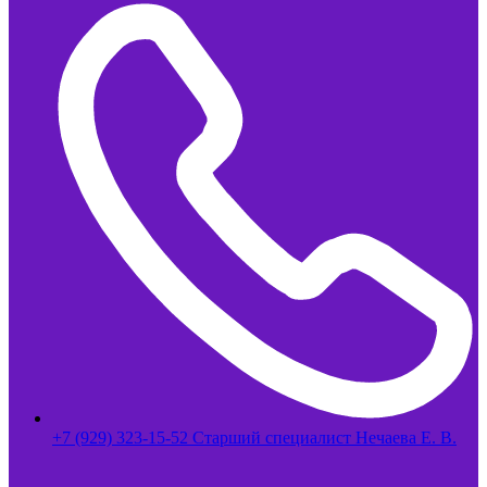
+7 (929) 323-15-52 Старший специалист Нечаева Е. В.