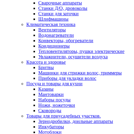
Сварочные аппараты
Станки Д/О, дровоколы
Станки для заточки
Шлифмашины
Климатическая техника
Вентиляторы
Водонагреватели
Конвекторы, обогреватели
Кондиционеры
Тепловентиляторы, пушки электрические
Увлажнители, осушители воздуха
Красота и здоровье
Бритвы
Машинки для стрижки волос, триммеры
Приборы для укладки волос
Посуда и товары для кухни
Казаны
Мантоварки
Наборы посуды
Ножи, ножеточки
Сковороды
Товары для приусадебных участков.
Зернодробилки, доильные аппараты
Инкубаторы
Мотоблоки