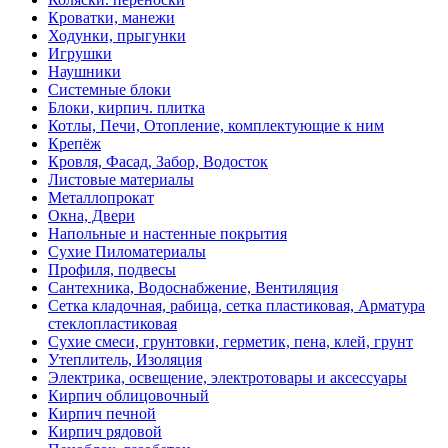
Кроватки, манежи
Ходунки, прыгунки
Игрушки
Наушники
Системные блоки
Блоки, кирпич. плитка
Котлы, Печи, Отопление, комплектующие к ним
Крепёж
Кровля, Фасад, Забор, Водосток
Листовые материалы
Металлопрокат
Окна, Двери
Напольные и настенные покрытия
Сухие Пиломатериалы
Профиля, подвесы
Сантехника, Водоснабжение, Вентиляция
Сетка кладочная, рабица, сетка пластиковая, Арматура
стеклопластиковая
Сухие смеси, грунтовки, герметик, пена, клей, грунт
Утеплитель, Изоляция
Электрика, освещение, электротовары и аксессуары
Кирпич облицовочный
Кирпич печной
Кирпич рядовой