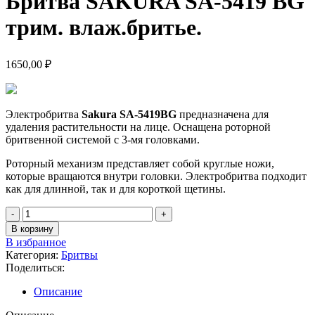
Бритва SAKURA SA-5419 ВG
трим. влаж.бритье.
1650,00
₽
Электробритва
Sakura SA-5419BG
предназначена для
удаления растительности на лице. Оснащена роторной
бритвенной системой с 3-мя головками.
Роторный механизм представляет собой круглые ножи,
которые вращаются внутри головки. Электробритва подходит
как для длинной, так и для короткой щетины.
Количество
товара
В корзину
Бритва
В избранное
SAKURA
Категория:
Бритвы
SA-
Поделиться:
5419
ВG
Описание
трим.
влаж.бритье.