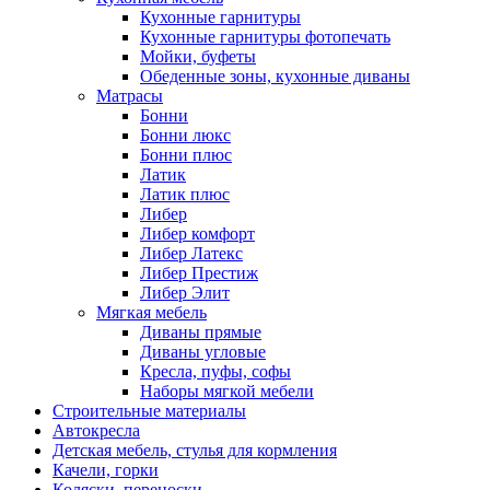
Кухонные гарнитуры
Кухонные гарнитуры фотопечать
Мойки, буфеты
Обеденные зоны, кухонные диваны
Матрасы
Бонни
Бонни люкс
Бонни плюс
Латик
Латик плюс
Либер
Либер комфорт
Либер Латекс
Либер Престиж
Либер Элит
Мягкая мебель
Диваны прямые
Диваны угловые
Кресла, пуфы, софы
Наборы мягкой мебели
Строительные материалы
Автокресла
Детская мебель, стулья для кормления
Качели, горки
Коляски. переноски