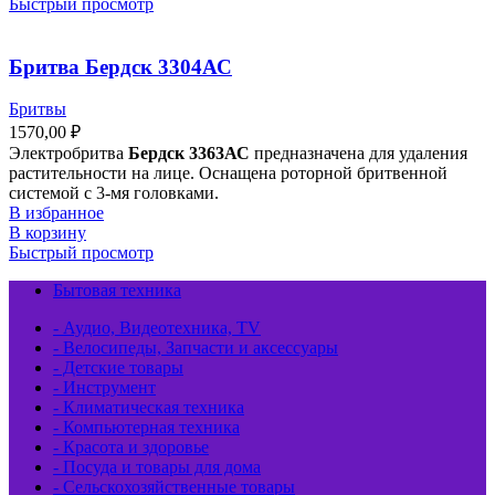
Быстрый просмотр
Бритва Бердск 3304АС
Бритвы
1570,00
₽
Электробритва
Бердск 3363АС
предназначена для удаления
растительности на лице. Оснащена роторной бритвенной
системой с 3-мя головками.
В избранное
В корзину
Быстрый просмотр
Бытовая техника
- Аудио, Видеотехника, TV
- Велосипеды, Запчасти и аксессуары
- Детские товары
- Инструмент
- Климатическая техника
- Компьютерная техника
- Красота и здоровье
- Посуда и товары для дома
- Сельскохозяйственные товары