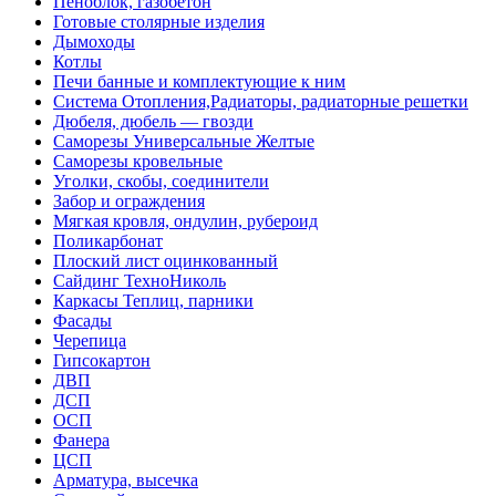
Пеноблок, газобетон
Готовые столярные изделия
Дымоходы
Котлы
Печи банные и комплектующие к ним
Система Отопления,Радиаторы, радиаторные решетки
Дюбеля, дюбель — гвозди
Саморезы Универсальные Желтые
Саморезы кровельные
Уголки, скобы, соединители
Забор и ограждения
Мягкая кровля, ондулин, рубероид
Поликарбонат
Плоский лист оцинкованный
Сайдинг ТехноНиколь
Каркасы Теплиц, парники
Фасады
Черепица
Гипсокартон
ДВП
ДСП
ОСП
Фанера
ЦСП
Арматура, высечка