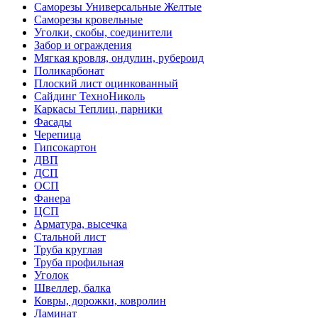
Саморезы Универсальные Желтые
Саморезы кровельные
Уголки, скобы, соединители
Забор и ограждения
Мягкая кровля, ондулин, рубероид
Поликарбонат
Плоский лист оцинкованный
Сайдинг ТехноНиколь
Каркасы Теплиц, парники
Фасады
Черепица
Гипсокартон
ДВП
ДСП
ОСП
Фанера
ЦСП
Арматура, высечка
Стальной лист
Труба круглая
Труба профильная
Уголок
Швеллер, балка
Ковры, дорожки, ковролин
Ламинат