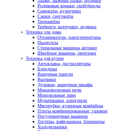
Лыжи, лыжные палки, ботинки
Роликовые коньки, скейтборды
Самокаты, кузнечики
Санки, снегокаты
Тренажёры
Тюбинги, ватрушки, ледянки
Техника для дома
Отпариватели, парогенераторы
Пылесосы
Стиральные машины автомат
Швейные машины, оверлоки
Техника для кухни
Автоклавы, дистилляторы
Блендеры
Варочные панели
Вытяжки
Духовые, жарочные шкафы
Микроволновые печи
Морозильные лари
Мультиварки, аэрогрили
Мясорубки, кухонные комбайны
Плиты комбинированные, газовые
Посудомоечные машины
Тостеры, вафельницы, блинницы
Холодильники