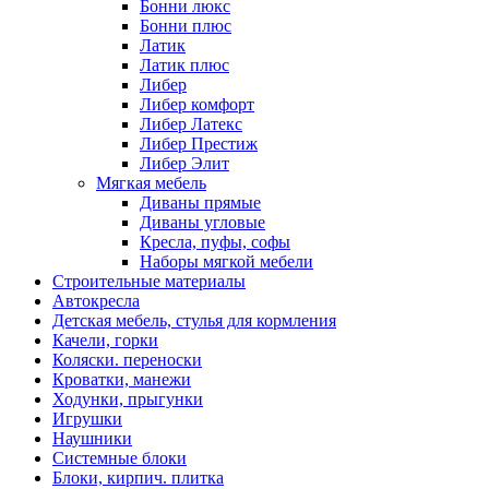
Бонни люкс
Бонни плюс
Латик
Латик плюс
Либер
Либер комфорт
Либер Латекс
Либер Престиж
Либер Элит
Мягкая мебель
Диваны прямые
Диваны угловые
Кресла, пуфы, софы
Наборы мягкой мебели
Строительные материалы
Автокресла
Детская мебель, стулья для кормления
Качели, горки
Коляски. переноски
Кроватки, манежи
Ходунки, прыгунки
Игрушки
Наушники
Системные блоки
Блоки, кирпич. плитка