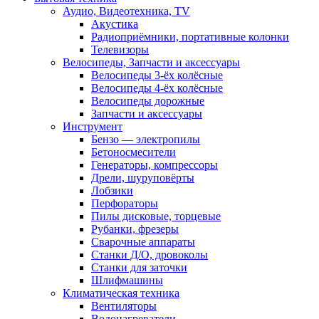
Аудио, Видеотехника, TV
Акустика
Радиоприёмники, портативные колонки
Телевизоры
Велосипеды, Запчасти и аксессуары
Велосипеды 3-ёх колёсные
Велосипеды 4-ёх колёсные
Велосипеды дорожные
Запчасти и аксессуары
Инструмент
Бензо — электропилы
Бетоносмесители
Генераторы, компрессоры
Дрели, шуруповёрты
Лобзики
Перфораторы
Пилы дисковые, торцевые
Рубанки, фрезеры
Сварочные аппараты
Станки Д/О, дровоколы
Станки для заточки
Шлифмашины
Климатическая техника
Вентиляторы
Водонагреватели