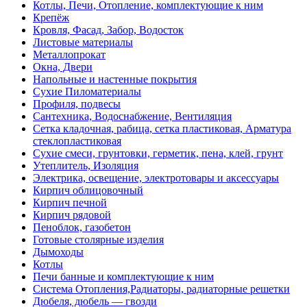
Котлы, Печи, Отопление, комплектующие к ним
Крепёж
Кровля, Фасад, Забор, Водосток
Листовые материалы
Металлопрокат
Окна, Двери
Напольные и настенные покрытия
Сухие Пиломатериалы
Профиля, подвесы
Сантехника, Водоснабжение, Вентиляция
Сетка кладочная, рабица, сетка пластиковая, Арматура
стеклопластиковая
Сухие смеси, грунтовки, герметик, пена, клей, грунт
Утеплитель, Изоляция
Электрика, освещение, электротовары и аксессуары
Кирпич облицовочный
Кирпич печной
Кирпич рядовой
Пеноблок, газобетон
Готовые столярные изделия
Дымоходы
Котлы
Печи банные и комплектующие к ним
Система Отопления,Радиаторы, радиаторные решетки
Дюбеля, дюбель — гвозди