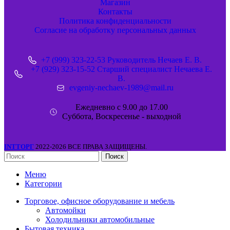
Магазин
Контакты
Политика конфиденциальности
Согласие на обработку персональных данных
+7 (999) 323-22-53 Руководитель Нечаев Е. В.
+7 (929) 323-15-52 Старший специалист Нечаева Е.
В.
evgeniy-nechaev-1989@mail.ru
Ежедневно с 9.00 до 17.00
Суббота, Воскресенье - выходной
INTТОРГ
2022-2026 ВСЕ ПРАВА ЗАЩИЩЕНЫ.
Поиск
Меню
Категории
Торговое, офисное оборудование и мебель
Автомойки
Холодильники автомобильные
Бытовая техника