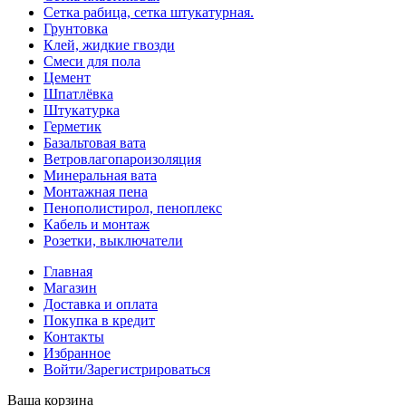
Сетка рабица, сетка штукатурная.
Грунтовка
Клей, жидкие гвозди
Смеси для пола
Цемент
Шпатлёвка
Штукатурка
Герметик
Базальтовая вата
Ветровлагопароизоляция
Минеральная вата
Монтажная пена
Пенополистирол, пеноплекс
Кабель и монтаж
Розетки, выключатели
Главная
Магазин
Доставка и оплата
Покупка в кредит
Контакты
Избранное
Войти/Зарегистрироваться
Ваша корзина