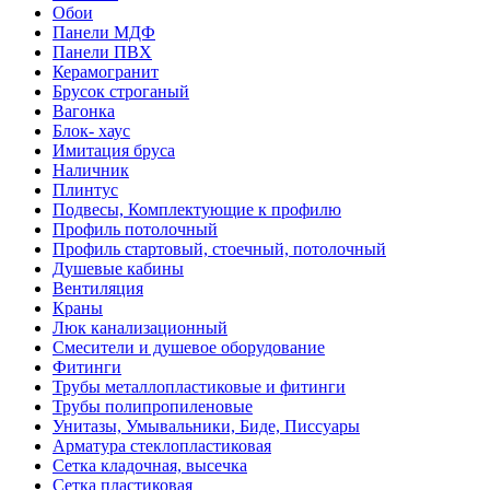
Обои
Панели МДФ
Панели ПВХ
Керамогранит
Брусок строганый
Вагонка
Блок- хаус
Имитация бруса
Наличник
Плинтус
Подвесы, Комплектующие к профилю
Профиль потолочный
Профиль стартовый, стоечный, потолочный
Душевые кабины
Вентиляция
Краны
Люк канализационный
Смесители и душевое оборудование
Фитинги
Трубы металлопластиковые и фитинги
Трубы полипропиленовые
Унитазы, Умывальники, Биде, Писсуары
Арматура стеклопластиковая
Сетка кладочная, высечка
Сетка пластиковая