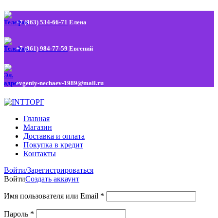
+7 (963) 534-66-71
Елена
+7 (961) 984-77-59
Евгений
evgeniy-nechaev-1989@mail.ru
Главная
Магазин
Доставка и оплата
Покупка в кредит
Контакты
Войти/Зарегистрироваться
Войти
Создать аккаунт
Имя пользователя или Email
*
Пароль
*