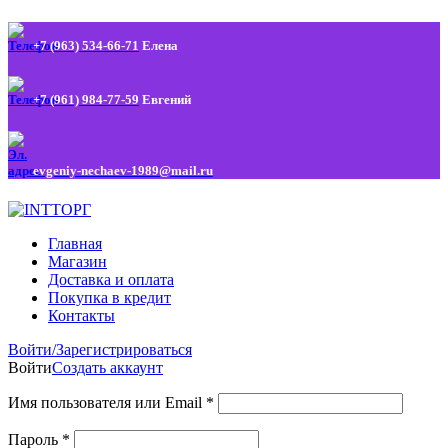
+7 (963) 534-66-71
Елена
+7 (961) 984-77-59
Евгений
evgeniy-nechaev-1989@mail.ru
Главная
Магазин
Доставка и оплата
Покупка в кредит
Контакты
Войти/Зарегистрироваться
Войти
Создать аккаунт
Имя пользователя или Email
*
Пароль
*