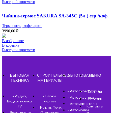
Быстрый просмотр
Чайник-термос SAKURA SA-345C (5л.) сер./коф.
Термопоты, кофеварки
3990,00
₽
В избранное
В корзину
Быстрый просмотр
БЫТОВАЯ
СТРОИТЕЛЬНЫЕ
АВТОТОВАРЫ
МЕНЮ
ТЕХНИКА
МАТЕРИАЛЫ
- Автоаксессуары
Главная
- Аудио,
- Блоки,
- Автоакустика
Магазин
Видеотехника,
кирпич
- Автомагнитолы
TV
Контакты
- Котлы, Печи,
- Автомойки
- Велосипеды,
Отопление