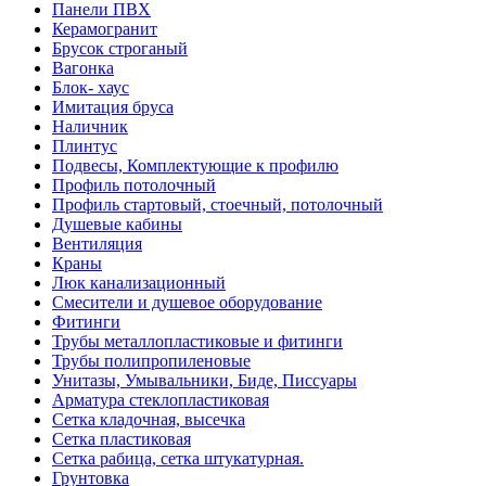
Панели ПВХ
Керамогранит
Брусок строганый
Вагонка
Блок- хаус
Имитация бруса
Наличник
Плинтус
Подвесы, Комплектующие к профилю
Профиль потолочный
Профиль стартовый, стоечный, потолочный
Душевые кабины
Вентиляция
Краны
Люк канализационный
Смесители и душевое оборудование
Фитинги
Трубы металлопластиковые и фитинги
Трубы полипропиленовые
Унитазы, Умывальники, Биде, Писсуары
Арматура стеклопластиковая
Сетка кладочная, высечка
Сетка пластиковая
Сетка рабица, сетка штукатурная.
Грунтовка