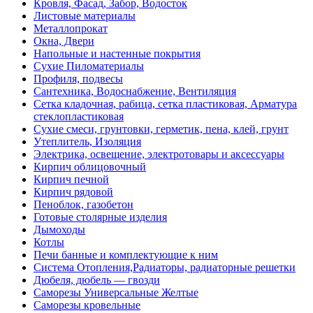
Кровля, Фасад, Забор, Водосток
Листовые материалы
Металлопрокат
Окна, Двери
Напольные и настенные покрытия
Сухие Пиломатериалы
Профиля, подвесы
Сантехника, Водоснабжение, Вентиляция
Сетка кладочная, рабица, сетка пластиковая, Арматура
стеклопластиковая
Сухие смеси, грунтовки, герметик, пена, клей, грунт
Утеплитель, Изоляция
Электрика, освещение, электротовары и аксессуары
Кирпич облицовочный
Кирпич печной
Кирпич рядовой
Пеноблок, газобетон
Готовые столярные изделия
Дымоходы
Котлы
Печи банные и комплектующие к ним
Система Отопления,Радиаторы, радиаторные решетки
Дюбеля, дюбель — гвозди
Саморезы Универсальные Желтые
Саморезы кровельные