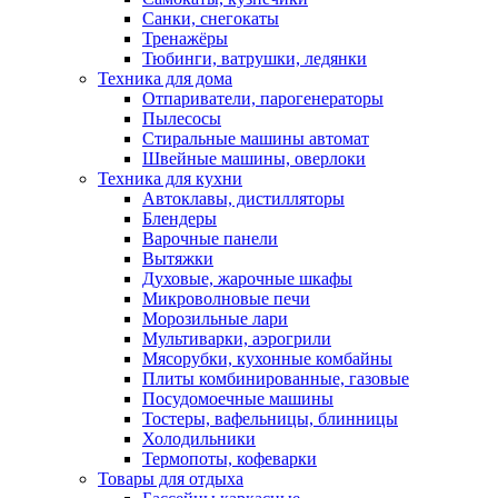
Санки, снегокаты
Тренажёры
Тюбинги, ватрушки, ледянки
Техника для дома
Отпариватели, парогенераторы
Пылесосы
Стиральные машины автомат
Швейные машины, оверлоки
Техника для кухни
Автоклавы, дистилляторы
Блендеры
Варочные панели
Вытяжки
Духовые, жарочные шкафы
Микроволновые печи
Морозильные лари
Мультиварки, аэрогрили
Мясорубки, кухонные комбайны
Плиты комбинированные, газовые
Посудомоечные машины
Тостеры, вафельницы, блинницы
Холодильники
Термопоты, кофеварки
Товары для отдыха