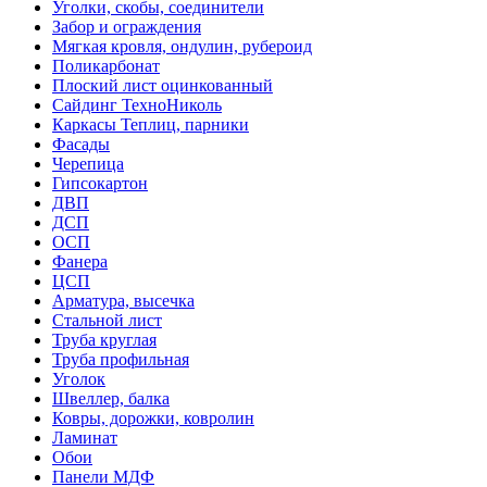
Уголки, скобы, соединители
Забор и ограждения
Мягкая кровля, ондулин, рубероид
Поликарбонат
Плоский лист оцинкованный
Сайдинг ТехноНиколь
Каркасы Теплиц, парники
Фасады
Черепица
Гипсокартон
ДВП
ДСП
ОСП
Фанера
ЦСП
Арматура, высечка
Стальной лист
Труба круглая
Труба профильная
Уголок
Швеллер, балка
Ковры, дорожки, ковролин
Ламинат
Обои
Панели МДФ