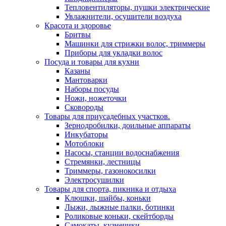
Тепловентиляторы, пушки электрические
Увлажнители, осушители воздуха
Красота и здоровье
Бритвы
Машинки для стрижки волос, триммеры
Приборы для укладки волос
Посуда и товары для кухни
Казаны
Мантоварки
Наборы посуды
Ножи, ножеточки
Сковороды
Товары для приусадебных участков.
Зернодробилки, доильные аппараты
Инкубаторы
Мотоблоки
Насосы, станции водоснабжения
Стремянки, лестницы
Триммеры, газонокосилки
Электросушилки
Товары для спорта, пикника и отдыха
Клюшки, шайбы, коньки
Лыжи, лыжные палки, ботинки
Роликовые коньки, скейтборды
Самокаты, кузнечики