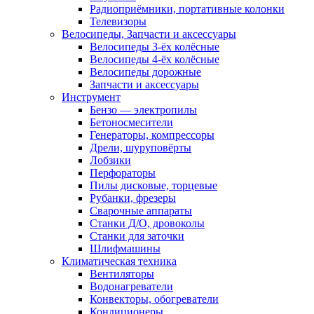
Радиоприёмники, портативные колонки
Телевизоры
Велосипеды, Запчасти и аксессуары
Велосипеды 3-ёх колёсные
Велосипеды 4-ёх колёсные
Велосипеды дорожные
Запчасти и аксессуары
Инструмент
Бензо — электропилы
Бетоносмесители
Генераторы, компрессоры
Дрели, шуруповёрты
Лобзики
Перфораторы
Пилы дисковые, торцевые
Рубанки, фрезеры
Сварочные аппараты
Станки Д/О, дровоколы
Станки для заточки
Шлифмашины
Климатическая техника
Вентиляторы
Водонагреватели
Конвекторы, обогреватели
Кондиционеры