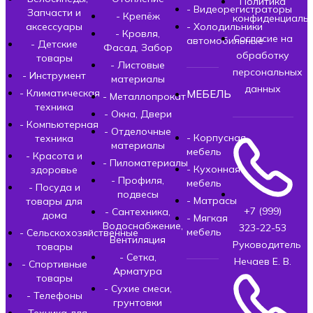
Политика
- Видеорегистраторы
Запчасти и
- Крепёж
конфиденциальн
аксессуары
- Холодильники
- Кровля,
Согласие на
автомобильные
- Детские
Фасад, Забор
обработку
товары
- Листовые
персональных
- Инструмент
материалы
данных
- Климатическая
МЕБЕЛЬ
- Металлопрокат
техника
- Окна, Двери
- Компьютерная
- Отделочные
- Корпусная
техника
материалы
мебель
- Красота и
- Пиломатериалы
- Кухонная
здоровье
- Профиля,
мебель
- Посуда и
подвесы
- Матрасы
товары для
+7 (999)
- Сантехника,
дома
- Мягкая
Водоснабжение,
323-22-53
мебель
- Сельскохозяйственные
Вентиляция
Руководитель
товары
- Сетка,
Нечаев Е. В.
- Спортивные
Арматура
товары
- Сухие смеси,
- Телефоны
грунтовки