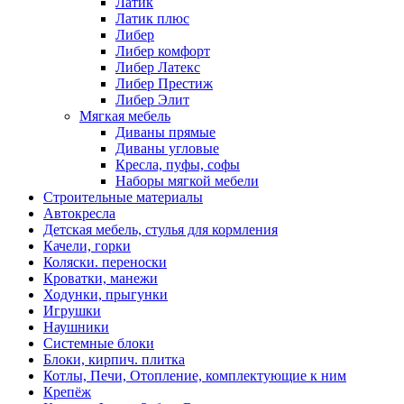
Латик
Латик плюс
Либер
Либер комфорт
Либер Латекс
Либер Престиж
Либер Элит
Мягкая мебель
Диваны прямые
Диваны угловые
Кресла, пуфы, софы
Наборы мягкой мебели
Строительные материалы
Автокресла
Детская мебель, стулья для кормления
Качели, горки
Коляски. переноски
Кроватки, манежи
Ходунки, прыгунки
Игрушки
Наушники
Системные блоки
Блоки, кирпич. плитка
Котлы, Печи, Отопление, комплектующие к ним
Крепёж