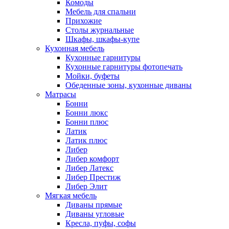
Комоды
Мебель для спальни
Прихожие
Столы журнальные
Шкафы, шкафы-купе
Кухонная мебель
Кухонные гарнитуры
Кухонные гарнитуры фотопечать
Мойки, буфеты
Обеденные зоны, кухонные диваны
Матрасы
Бонни
Бонни люкс
Бонни плюс
Латик
Латик плюс
Либер
Либер комфорт
Либер Латекс
Либер Престиж
Либер Элит
Мягкая мебель
Диваны прямые
Диваны угловые
Кресла, пуфы, софы