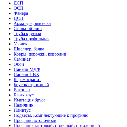
ДСП
ОСП
Фанера
ЦСП
Арматура, высечка
Стальной лист
Труба круглая
Труба профильная
Уголок
Швеллер, балка
Ковры, дорожки, ковролин
Ламинат
Обои
Панели МДФ
Панели ПВХ
Керамогранит
Брусок строганый
Вагонка
Блок- хаус
Имитация бруса
Наличник
Плинтус
Подвесы, Комплектующие к профилю
Профиль потолочный
Профиль стартовый, стоечный, потолочный