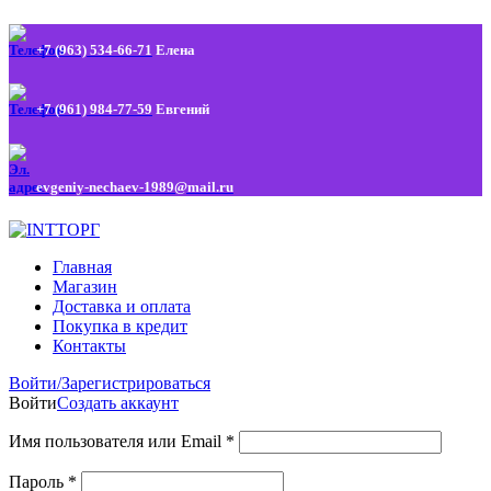
+7 (963) 534-66-71
Елена
+7 (961) 984-77-59
Евгений
evgeniy-nechaev-1989@mail.ru
Главная
Магазин
Доставка и оплата
Покупка в кредит
Контакты
Войти/Зарегистрироваться
Войти
Создать аккаунт
Имя пользователя или Email
*
Пароль
*