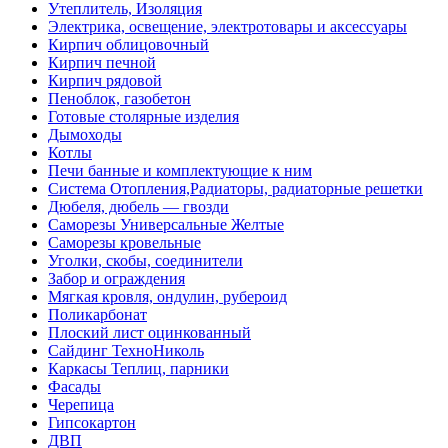
Утеплитель, Изоляция
Электрика, освещение, электротовары и аксессуары
Кирпич облицовочный
Кирпич печной
Кирпич рядовой
Пеноблок, газобетон
Готовые столярные изделия
Дымоходы
Котлы
Печи банные и комплектующие к ним
Система Отопления,Радиаторы, радиаторные решетки
Дюбеля, дюбель — гвозди
Саморезы Универсальные Желтые
Саморезы кровельные
Уголки, скобы, соединители
Забор и ограждения
Мягкая кровля, ондулин, рубероид
Поликарбонат
Плоский лист оцинкованный
Сайдинг ТехноНиколь
Каркасы Теплиц, парники
Фасады
Черепица
Гипсокартон
ДВП