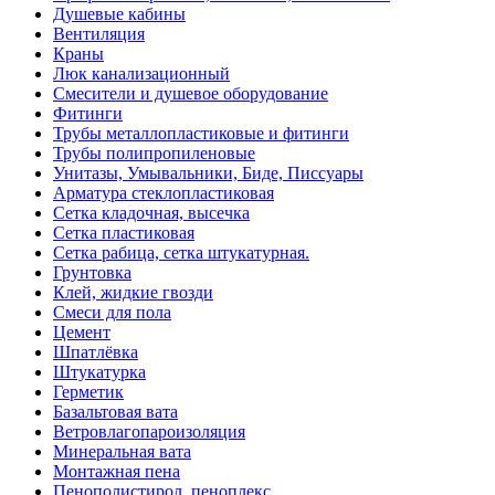
Душевые кабины
Вентиляция
Краны
Люк канализационный
Смесители и душевое оборудование
Фитинги
Трубы металлопластиковые и фитинги
Трубы полипропиленовые
Унитазы, Умывальники, Биде, Писсуары
Арматура стеклопластиковая
Сетка кладочная, высечка
Сетка пластиковая
Сетка рабица, сетка штукатурная.
Грунтовка
Клей, жидкие гвозди
Смеси для пола
Цемент
Шпатлёвка
Штукатурка
Герметик
Базальтовая вата
Ветровлагопароизоляция
Минеральная вата
Монтажная пена
Пенополистирол, пеноплекс