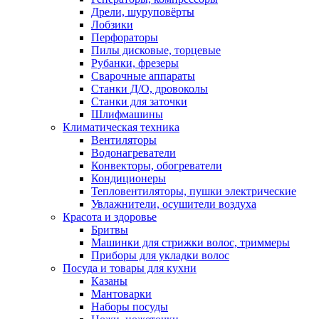
Дрели, шуруповёрты
Лобзики
Перфораторы
Пилы дисковые, торцевые
Рубанки, фрезеры
Сварочные аппараты
Станки Д/О, дровоколы
Станки для заточки
Шлифмашины
Климатическая техника
Вентиляторы
Водонагреватели
Конвекторы, обогреватели
Кондиционеры
Тепловентиляторы, пушки электрические
Увлажнители, осушители воздуха
Красота и здоровье
Бритвы
Машинки для стрижки волос, триммеры
Приборы для укладки волос
Посуда и товары для кухни
Казаны
Мантоварки
Наборы посуды