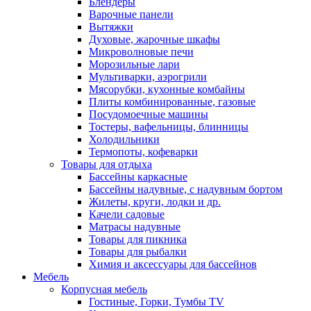
Блендеры
Варочные панели
Вытяжки
Духовые, жарочные шкафы
Микроволновые печи
Морозильные лари
Мультиварки, аэрогрили
Мясорубки, кухонные комбайны
Плиты комбинированные, газовые
Посудомоечные машины
Тостеры, вафельницы, блинницы
Холодильники
Термопоты, кофеварки
Товары для отдыха
Бассейны каркасные
Бассейны надувные, с надувным бортом
Жилеты, круги, лодки и др.
Качели садовые
Матрасы надувные
Товары для пикника
Товары для рыбалки
Химия и аксессуары для бассейнов
Мебель
Корпусная мебель
Гостиные, Горки, Тумбы TV