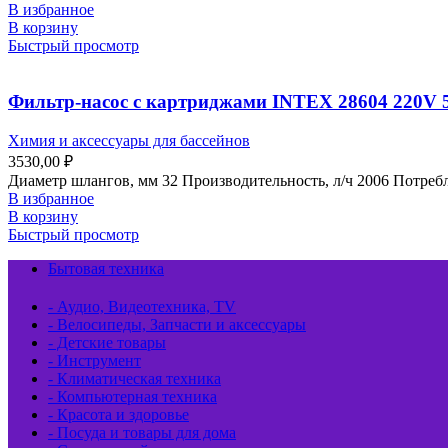
В избранное
В корзину
Быстрый просмотр
Фильтр-насос с картриджами INTEX 28604 220V 53
Химия и аксессуары для бассейнов
3530,00
₽
Диаметр шлангов, мм 32 Производительность, л/ч 2006 Потребл
В избранное
В корзину
Быстрый просмотр
Бытовая техника
- Аудио, Видеотехника, TV
- Велосипеды, Запчасти и аксессуары
- Детские товары
- Инструмент
- Климатическая техника
- Компьютерная техника
- Красота и здоровье
- Посуда и товары для дома