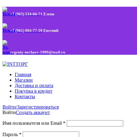
+7 (963) 534-66-71
Елена
+7 (961) 984-77-59
Евгений
evgeniy-nechaev-1989@mail.ru
Главная
Магазин
Доставка и оплата
Покупка в кредит
Контакты
Войти/Зарегистрироваться
Войти
Создать аккаунт
Имя пользователя или Email
*
Пароль
*