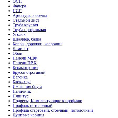
ОСП
Фанера
ЦСП
Арматура, высечка
Стальной лист
Труба круглая
Труба профильная
Уголок
Швеллер, балка
Ковры, дорожки, ковролин
Ламинат
Обои
Панели МДФ
Панели ПВХ
Керамогранит
Брусок строганый
Вагонка
Блок- хаус
Имитация бруса
Наличник
Плинтус
Подвесы, Комплектующие к профилю
Профиль потолочный
Профиль стартовый, стоечный, потолочный
Душевые кабины