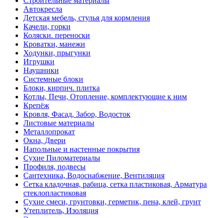
Строительные материалы
Автокресла
Детская мебель, стулья для кормления
Качели, горки
Коляски. переноски
Кроватки, манежи
Ходунки, прыгунки
Игрушки
Наушники
Системные блоки
Блоки, кирпич. плитка
Котлы, Печи, Отопление, комплектующие к ним
Крепёж
Кровля, Фасад, Забор, Водосток
Листовые материалы
Металлопрокат
Окна, Двери
Напольные и настенные покрытия
Сухие Пиломатериалы
Профиля, подвесы
Сантехника, Водоснабжение, Вентиляция
Сетка кладочная, рабица, сетка пластиковая, Арматура
стеклопластиковая
Сухие смеси, грунтовки, герметик, пена, клей, грунт
Утеплитель, Изоляция