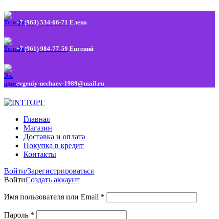
+7 (963) 534-66-71
Елена
+7 (961) 984-77-59
Евгений
evgeniy-nechaev-1989@mail.ru
Главная
Магазин
Доставка и оплата
Покупка в кредит
Контакты
Войти/Зарегистрироваться
Войти
Создать аккаунт
Имя пользователя или Email
*
Пароль
*