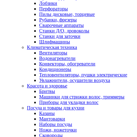
Лобзики
Перфораторы
Пилы дисковые, торцевые
Рубанки, фрезеры
Сварочные аппараты
Станки Д/О, дровоколы
Станки для заточки
Шлифмашины
Климатическая техника
Вентиляторы
Водонагреватели
Конвекторы, обогреватели
Кондиционеры
Тепловентиляторы, пушки электрические
Увлажнители, осушители воздуха
Красота и здоровье
Бритвы
Машинки для стрижки волос, триммеры
Приборы для укладки волос
Посуда и товары для кухни
Казаны
Мантоварки
Наборы посуды
Ножи, ножеточки
Сковороды