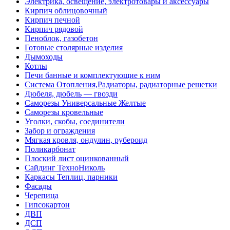
Электрика, освещение, электротовары и аксессуары
Кирпич облицовочный
Кирпич печной
Кирпич рядовой
Пеноблок, газобетон
Готовые столярные изделия
Дымоходы
Котлы
Печи банные и комплектующие к ним
Система Отопления,Радиаторы, радиаторные решетки
Дюбеля, дюбель — гвозди
Саморезы Универсальные Желтые
Саморезы кровельные
Уголки, скобы, соединители
Забор и ограждения
Мягкая кровля, ондулин, рубероид
Поликарбонат
Плоский лист оцинкованный
Сайдинг ТехноНиколь
Каркасы Теплиц, парники
Фасады
Черепица
Гипсокартон
ДВП
ДСП