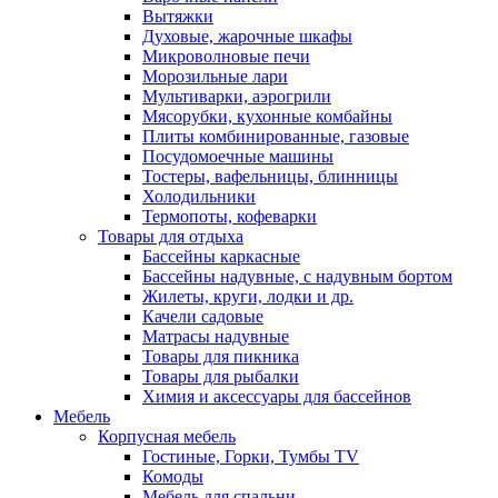
Вытяжки
Духовые, жарочные шкафы
Микроволновые печи
Морозильные лари
Мультиварки, аэрогрили
Мясорубки, кухонные комбайны
Плиты комбинированные, газовые
Посудомоечные машины
Тостеры, вафельницы, блинницы
Холодильники
Термопоты, кофеварки
Товары для отдыха
Бассейны каркасные
Бассейны надувные, с надувным бортом
Жилеты, круги, лодки и др.
Качели садовые
Матрасы надувные
Товары для пикника
Товары для рыбалки
Химия и аксессуары для бассейнов
Мебель
Корпусная мебель
Гостиные, Горки, Тумбы TV
Комоды
Мебель для спальни