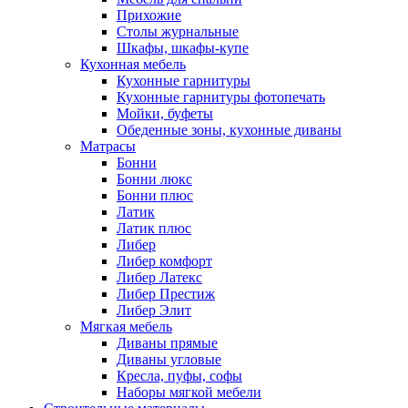
Прихожие
Столы журнальные
Шкафы, шкафы-купе
Кухонная мебель
Кухонные гарнитуры
Кухонные гарнитуры фотопечать
Мойки, буфеты
Обеденные зоны, кухонные диваны
Матрасы
Бонни
Бонни люкс
Бонни плюс
Латик
Латик плюс
Либер
Либер комфорт
Либер Латекс
Либер Престиж
Либер Элит
Мягкая мебель
Диваны прямые
Диваны угловые
Кресла, пуфы, софы
Наборы мягкой мебели