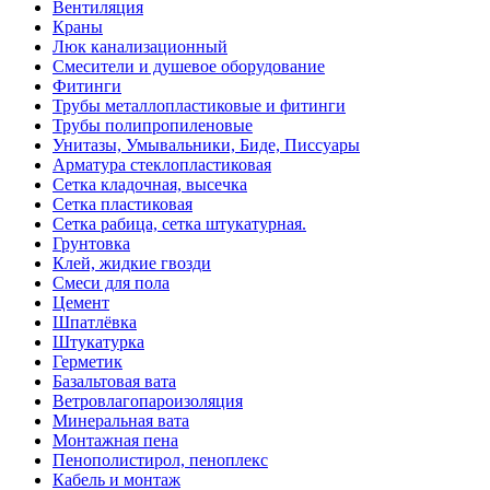
Вентиляция
Краны
Люк канализационный
Смесители и душевое оборудование
Фитинги
Трубы металлопластиковые и фитинги
Трубы полипропиленовые
Унитазы, Умывальники, Биде, Писсуары
Арматура стеклопластиковая
Сетка кладочная, высечка
Сетка пластиковая
Сетка рабица, сетка штукатурная.
Грунтовка
Клей, жидкие гвозди
Смеси для пола
Цемент
Шпатлёвка
Штукатурка
Герметик
Базальтовая вата
Ветровлагопароизоляция
Минеральная вата
Монтажная пена
Пенополистирол, пеноплекс
Кабель и монтаж