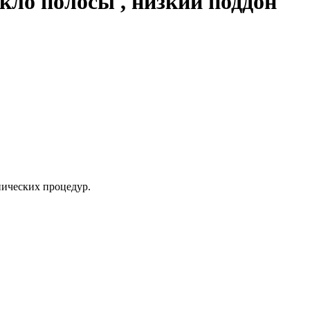
кло полосы , низкий поддон
нических процедур.