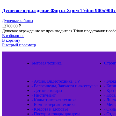
Душевое ограждение Форта-Хром Triton 900х900х1
Душевые кабины
13760,00
₽
Душевое ограждение от производителя Triton представляет со
В избранное
В корзину
Быстрый просмотр
Бытовая техника
Строи
- Аудио, Видеотехника, TV
- Блок
- Велосипеды, Запчасти и аксессуары
- Котл
- Детские товары
- Кре
- Инструмент
- Кров
- Климатическая техника
- Лис
- Компьютерная техника
- Мета
- Красота и здоровье
- Окна
- Посуда и товары для дома
- Отд