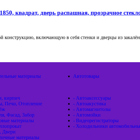
850, квадрат, дверь распашная, прозрачное стекл
бой конструкцию, включающую в себя стенки и дверцы из закалё
тельные материалы
Автотовары
и, кирпич
- Автоаксессуары
ы, Печи, Отопление
- Автоакустика
пёж
- Автомагнитолы
ля, Фасад, Забор
- Автомойки
товые материалы
- Видеорегистраторы
ллопрокат
- Холодильники автомобильн
, Двери
елочные материалы