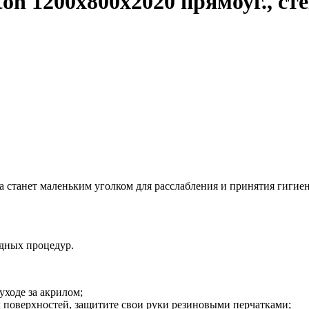
n 1200х800х2020 прямоуг., сте
 станет маленьким уголком для расслабления и принятия гигие
дных процедур.
ходе за акрилом;
 поверхностей, защитите свои руки резиновыми перчатками;