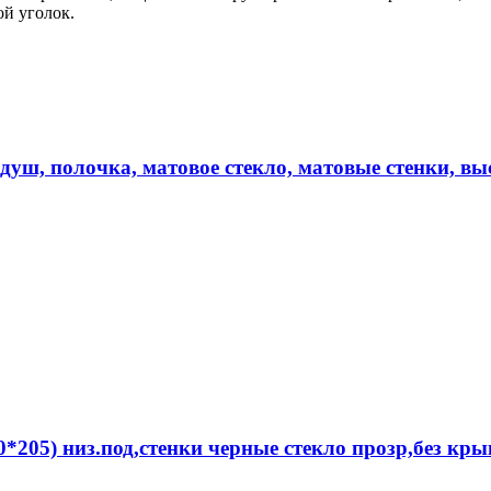
й уголок.
душ, полочка, матовое стекло, матовые стенки, вы
*205) низ.под,стенки черные стекло прозр,без кр