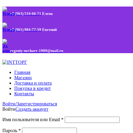
+7 (963) 534-66-71
Елена
+7 (961) 984-77-59
Евгений
evgeniy-nechaev-1989@mail.ru
Главная
Магазин
Доставка и оплата
Покупка в кредит
Контакты
Войти/Зарегистрироваться
Войти
Создать аккаунт
Имя пользователя или Email
*
Пароль
*