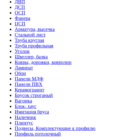
ДВП
ДСП
ОСП
Фанера
ЦСП
Арматура, высечка
Стальной лист
Труба круглая
Труба профильная
Уголок
Швеллер, балка
Ковры, дорожки, ковролин
Ламинат
Обои
Панели МДФ
Панели ПВХ
Керамогранит
Брусок строганый
Вагонка
Блок- хаус
Имитация бруса
Наличник
Плинтус
Подвесы, Комплектующие к профилю
Профиль потолочный