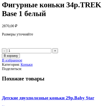
Фигурные коньки 34р.TREK
Base 1 белый
2870,00
₽
Размеры уточняйте
Количество
товара
В корзину
Фигурные
В избранное
коньки
Категория:
Коньки
34р.TREK
Поделиться:
Base
1
Похожие товары
белый
Детские двухполозные коньки 29р.Baby Star