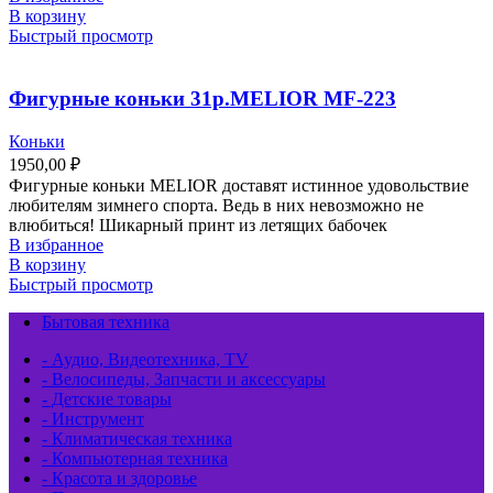
В корзину
Быстрый просмотр
Фигурные коньки 31р.MELIOR МF-223
Коньки
1950,00
₽
Фигурные коньки MELIOR доставят истинное удовольствие
любителям зимнего спорта. Ведь в них невозможно не
влюбиться! Шикарный принт из летящих бабочек
В избранное
В корзину
Быстрый просмотр
Бытовая техника
- Аудио, Видеотехника, TV
- Велосипеды, Запчасти и аксессуары
- Детские товары
- Инструмент
- Климатическая техника
- Компьютерная техника
- Красота и здоровье