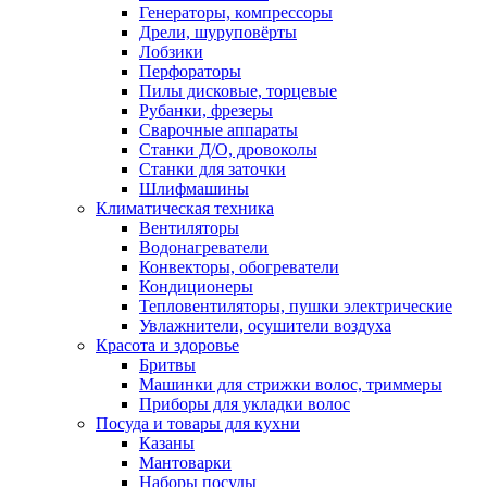
Генераторы, компрессоры
Дрели, шуруповёрты
Лобзики
Перфораторы
Пилы дисковые, торцевые
Рубанки, фрезеры
Сварочные аппараты
Станки Д/О, дровоколы
Станки для заточки
Шлифмашины
Климатическая техника
Вентиляторы
Водонагреватели
Конвекторы, обогреватели
Кондиционеры
Тепловентиляторы, пушки электрические
Увлажнители, осушители воздуха
Красота и здоровье
Бритвы
Машинки для стрижки волос, триммеры
Приборы для укладки волос
Посуда и товары для кухни
Казаны
Мантоварки
Наборы посуды