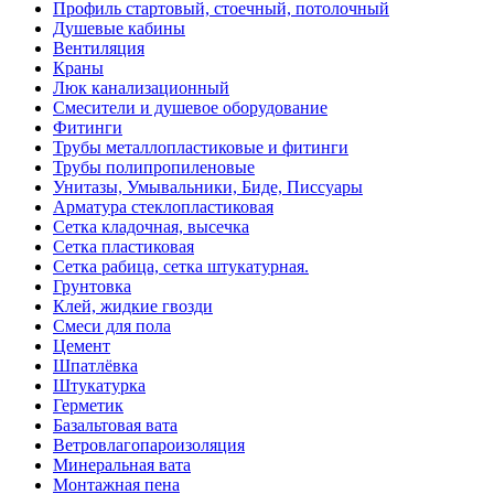
Профиль стартовый, стоечный, потолочный
Душевые кабины
Вентиляция
Краны
Люк канализационный
Смесители и душевое оборудование
Фитинги
Трубы металлопластиковые и фитинги
Трубы полипропиленовые
Унитазы, Умывальники, Биде, Писсуары
Арматура стеклопластиковая
Сетка кладочная, высечка
Сетка пластиковая
Сетка рабица, сетка штукатурная.
Грунтовка
Клей, жидкие гвозди
Смеси для пола
Цемент
Шпатлёвка
Штукатурка
Герметик
Базальтовая вата
Ветровлагопароизоляция
Минеральная вата
Монтажная пена