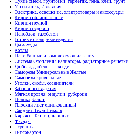
Сухие смеси, грунтовки, герметик, пена, клей, грунт
Утеплитель, Изоляция
Электрика, освещение, электротовары и аксессуары
Кирпич облицовочный
Кирпич печной
Кирпич рядовой
Пеноблок, газобетон
Готовые столярные изделия
Дымоходы
Котлы
Печи банные и комплектующие к ним
Система Отопления,Радиаторы, радиаторные решетки
Дюбеля, дюбель — гвозди
Саморезы Универсальные Желтые
Саморезы кровельные
Уголки, скобы, соединители
Забор и ограждения
Мягкая кровля, ондулин, рубероид
Поликарбонат
Плоский лист оцинкованный
Сайдинг ТехноНиколь
Каркасы Теплиц, парники
Фасады
Черепица
Гипсокартон