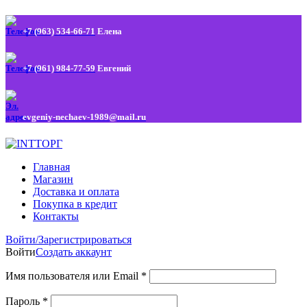
+7 (963) 534-66-71
Елена
+7 (961) 984-77-59
Евгений
evgeniy-nechaev-1989@mail.ru
Главная
Магазин
Доставка и оплата
Покупка в кредит
Контакты
Войти/Зарегистрироваться
Войти
Создать аккаунт
Имя пользователя или Email
*
Пароль
*