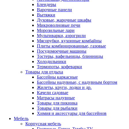
Блендеры
Варочные панели
Вытяжки
Духовые, жарочные шкафы
Микроволновые печи
Морозильные лари
Мультиварки, аэрогрили
Мясорубки, кухонные комбайны
Плиты комбинированные, газовые
Посудомоечные машины
Тостеры, вафельницы, блинницы
Холодильники
Термопоты, кофеварки
Товары для отдыха
Бассейны каркасные
Бассейны надувные, с надувным бортом
Жилеты, круги, лодки и др.
Качели садовые
Матрасы надувные
Товары для пикника
Товары для рыбалки
Химия и аксессуары для бассейнов
Мебель
Корпусная мебель
Гостиные, Горки, Тумбы TV