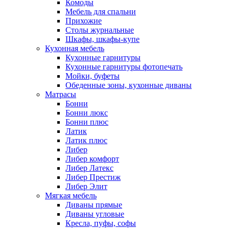
Комоды
Мебель для спальни
Прихожие
Столы журнальные
Шкафы, шкафы-купе
Кухонная мебель
Кухонные гарнитуры
Кухонные гарнитуры фотопечать
Мойки, буфеты
Обеденные зоны, кухонные диваны
Матрасы
Бонни
Бонни люкс
Бонни плюс
Латик
Латик плюс
Либер
Либер комфорт
Либер Латекс
Либер Престиж
Либер Элит
Мягкая мебель
Диваны прямые
Диваны угловые
Кресла, пуфы, софы