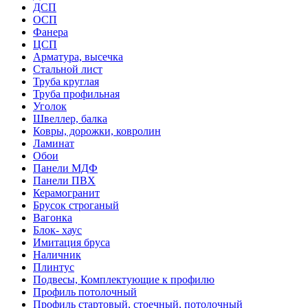
ДСП
ОСП
Фанера
ЦСП
Арматура, высечка
Стальной лист
Труба круглая
Труба профильная
Уголок
Швеллер, балка
Ковры, дорожки, ковролин
Ламинат
Обои
Панели МДФ
Панели ПВХ
Керамогранит
Брусок строганый
Вагонка
Блок- хаус
Имитация бруса
Наличник
Плинтус
Подвесы, Комплектующие к профилю
Профиль потолочный
Профиль стартовый, стоечный, потолочный