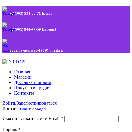
+7 (963) 534-66-71
Елена
+7 (961) 984-77-59
Евгений
evgeniy-nechaev-1989@mail.ru
Главная
Магазин
Доставка и оплата
Покупка в кредит
Контакты
Войти/Зарегистрироваться
Войти
Создать аккаунт
Имя пользователя или Email
*
Пароль
*