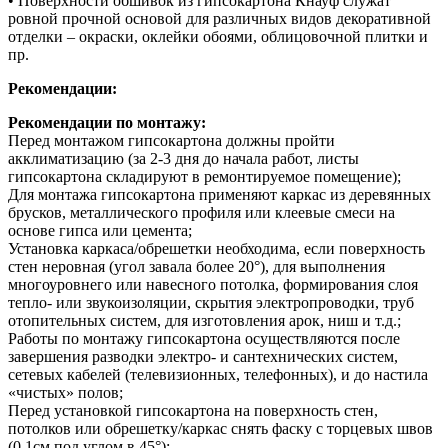
• Поверхности обшивок из гипсокартона Кнауф служат
ровной прочной основой для различных видов декоративной
отделки – окраски, оклейки обоями, облицовочной плитки и
пр.
Рекомендации:
Рекомендации по монтажу:
Перед монтажом гипсокартона должны пройти
акклиматизацию (за 2-3 дня до начала работ, листы
гипсокартона складируют в ремонтируемое помещение);
Для монтажа гипсокартона применяют каркас из деревянных
брусков, металлического профиля или клеевые смеси на
основе гипса или цемента;
Установка каркаса/обрешетки необходима, если поверхность
стен неровная (угол завала более 20°), для выполнения
многоуровнего или навесного потолка, формирования слоя
тепло- или звукоизоляции, скрытия электропроводки, труб
отопительных систем, для изготовления арок, ниш и т.д.;
Работы по монтажу гипсокартона осуществляются после
завершения разводки электро- и сантехнических систем,
сетевых кабелей (телевизионных, телефонных), и до настила
«чистых» полов;
Перед установкой гипсокартона на поверхность стен,
потолков или обрешетку/каркас снять фаску с торцевых швов
(0,1см под углом в 45°);