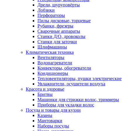
Дрели, шуруповёрты
Лобзики
Перфораторы
Пилы дисковые, торцевые
Рубанки, фрезеры
Сварочные аппараты
Станки Д/О, дровоколы
Станки для заточки
Шлифмашины
Климатическая техника
Вентиляторы
Водонагреватели
Конвекторы, обогреватели
Кондиционеры
Тепловентиляторы, пушки электрические
Увлажнители, осушители воздуха
Красота и здоровье
Бритвы
Машинки для стрижки волос, триммеры
Приборы для укладки волос
Посуда и товары для кухни
Казаны
Мантоварки
Наборы посуды