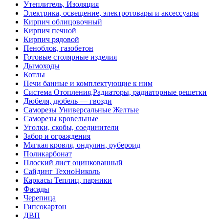
Утеплитель, Изоляция
Электрика, освещение, электротовары и аксессуары
Кирпич облицовочный
Кирпич печной
Кирпич рядовой
Пеноблок, газобетон
Готовые столярные изделия
Дымоходы
Котлы
Печи банные и комплектующие к ним
Система Отопления,Радиаторы, радиаторные решетки
Дюбеля, дюбель — гвозди
Саморезы Универсальные Желтые
Саморезы кровельные
Уголки, скобы, соединители
Забор и ограждения
Мягкая кровля, ондулин, рубероид
Поликарбонат
Плоский лист оцинкованный
Сайдинг ТехноНиколь
Каркасы Теплиц, парники
Фасады
Черепица
Гипсокартон
ДВП