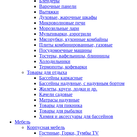
Блендеры
Варочные панели
Вытяжки
Духовые, жарочные шкафы
Микроволновые печи
Морозильные лари
Мультиварки, аэрогрили
Мясорубки, кухонные комбайны
Плиты комбинированные, газовые
Посудомоечные машины
Тостеры, вафельницы, блинницы
Холодильники
Термопоты, кофеварки
Товары для отдыха
Бассейны каркасные
Бассейны надувные, с надувным бортом
Жилеты, круги, лодки и др.
Качели садовые
Матрасы надувные
Товары для пикника
Товары для рыбалки
Химия и аксессуары для бассейнов
Мебель
Корпусная мебель
Гостиные, Горки, Тумбы TV