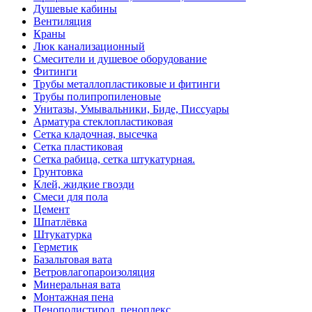
Душевые кабины
Вентиляция
Краны
Люк канализационный
Смесители и душевое оборудование
Фитинги
Трубы металлопластиковые и фитинги
Трубы полипропиленовые
Унитазы, Умывальники, Биде, Писсуары
Арматура стеклопластиковая
Сетка кладочная, высечка
Сетка пластиковая
Сетка рабица, сетка штукатурная.
Грунтовка
Клей, жидкие гвозди
Смеси для пола
Цемент
Шпатлёвка
Штукатурка
Герметик
Базальтовая вата
Ветровлагопароизоляция
Минеральная вата
Монтажная пена
Пенополистирол, пеноплекс