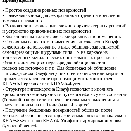
Преимущества
• Простое создание ровных поверхностей.
• Надежная основа для декоративной отделки и крепления
тяжелых предметов.
• Возможность реализации сложных архитектурных решений
и устройство криволинейных поверхностей.
• Благоприятный для человека микроклимат в помещении.
• Основным вариантом применения гипсокартона Кнауф
является их использование в виде обшивки, закрепляемой
самонарезающими шурупами типа TN на каркасе из
тонкостенных металлических оцинкованных профилей в
лёгких конструкциях перегородок, облицовок стен,
подвесных потолков и т.п. Для бескаркасной облицовки
гипсокартоном Кнауф несущих стен из бетона или кирпича
применяется крепление при помощи монтажного клея
КНАУФ-Перлфикс или КНАУФ-Фуген.
• Структура гипсокартона Кнауф позволяет выполнять
криволинейные поверхности путём изгиба в сухом состоянии
(большой радиус) или с предварительным увлажнением и
высушиванием на шаблоне (малый радиус).
• Получение бесшовных поверхностей обшивки после
монтажа обеспечивается заделкой стыков листов шпаклёвкой
КНАУФ Фуген или КНАУФ Унифлот с армированием шва
бумажной лентой.