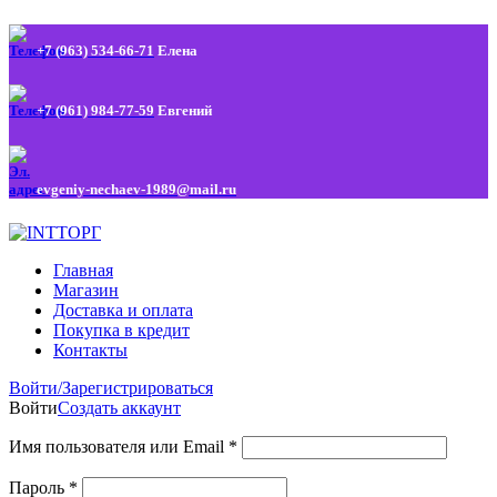
+7 (963) 534-66-71
Елена
+7 (961) 984-77-59
Евгений
evgeniy-nechaev-1989@mail.ru
Главная
Магазин
Доставка и оплата
Покупка в кредит
Контакты
Войти/Зарегистрироваться
Войти
Создать аккаунт
Имя пользователя или Email
*
Пароль
*