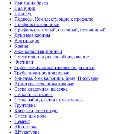
Имитация бруса
Наличник
Плинтус
Подвесы, Комплектующие к профилю
Профиль потолочный
Профиль стартовый, стоечный, потолочный
Душевые кабины
Вентиляция
Краны
Люк канализационный
Смесители и душевое оборудование
Фитинги
Трубы металлопластиковые и фитинги
Трубы полипропиленовые
Унитазы, Умывальники, Биде, Писсуары
Арматура стеклопластиковая
Сетка кладочная, высечка
Сетка пластиковая
Сетка рабица, сетка штукатурная.
Грунтовка
Клей, жидкие гвозди
Смеси для пола
Цемент
Шпатлёвка
Штукатурка