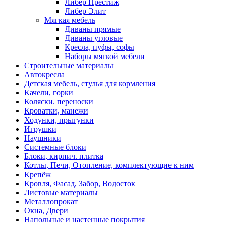
Либер Престиж
Либер Элит
Мягкая мебель
Диваны прямые
Диваны угловые
Кресла, пуфы, софы
Наборы мягкой мебели
Строительные материалы
Автокресла
Детская мебель, стулья для кормления
Качели, горки
Коляски. переноски
Кроватки, манежи
Ходунки, прыгунки
Игрушки
Наушники
Системные блоки
Блоки, кирпич. плитка
Котлы, Печи, Отопление, комплектующие к ним
Крепёж
Кровля, Фасад, Забор, Водосток
Листовые материалы
Металлопрокат
Окна, Двери
Напольные и настенные покрытия