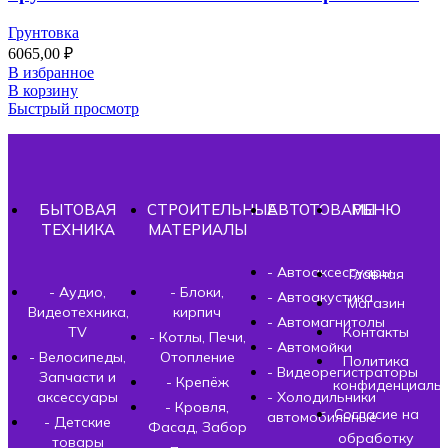
Грунтовка
6065,00
₽
В избранное
В корзину
Быстрый просмотр
БЫТОВАЯ
СТРОИТЕЛЬНЫЕ
АВТОТОВАРЫ
МЕНЮ
ТЕХНИКА
МАТЕРИАЛЫ
- Автоаксессуары
Главная
- Аудио,
- Блоки,
- Автоакустика
Магазин
Видеотехника,
кирпич
- Автомагнитолы
TV
Контакты
- Котлы, Печи,
- Автомойки
- Велосипеды,
Отопление
Политика
- Видеорегистраторы
Запчасти и
- Крепёж
конфиденциальн
аксессуары
- Холодильники
- Кровля,
Согласие на
автомобильные
- Детские
Фасад, Забор
обработку
товары