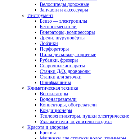
Велосипеды дорожные
Запчасти и аксессуары
Инструмент
Бензо — электропилы
Бетоносмесители
Генераторы, компрессоры
Дрели, шуруповёрты
Лобзики
Перфораторы
Пилы дисковые, торцевые
Рубанки, фрезеры
Сварочные аппараты
Станки Д/О, дровоколы
Станки для заточки
Шлифмашины
Климатическая техника
Вентиляторы
Водонагреватели
Конвекторы, обогреватели
Кондиционеры
Тепловентиляторы, пушки электрические
Увлажнители, осушители воздуха
Красота и здоровье
Бритвы
Машинки для стрижки волос, триммеры