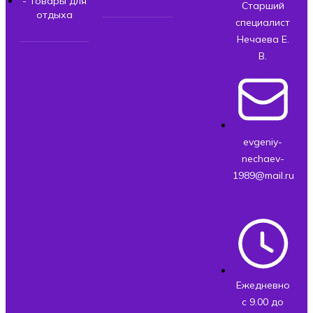
- Товары для
Старший
отдыха
специалист
Нечаева Е.
В.
evgeniy-
nechaev-
1989@mail.ru
Ежедневно
с 9.00 до