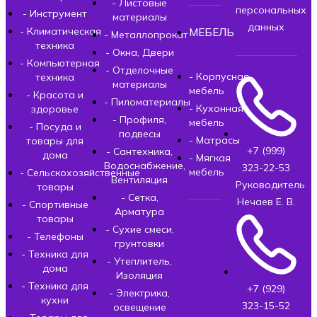
- Листовые
персональных
- Инструмент
материалы
данных
- Климатическая
МЕБЕЛЬ
- Металлопрокат
техника
- Окна, Двери
- Компьютерная
- Отделочные
- Корпусная
техника
материалы
мебель
- Красота и
- Пиломатериалы
- Кухонная
здоровье
- Профиля,
мебель
- Посуда и
подвесы
- Матрасы
товары для
+7 (999)
- Сантехника,
дома
- Мягкая
Водоснабжение,
323-22-53
мебель
- Сельскохозяйственные
Вентиляция
Руководитель
товары
- Сетка,
Нечаев Е. В.
- Спортивные
Арматура
товары
- Сухие смеси,
- Телефоны
грунтовки
- Техника для
- Утеплитель,
дома
Изоляция
- Техника для
+7 (929)
- Электрика,
кухни
323-15-52
освещение