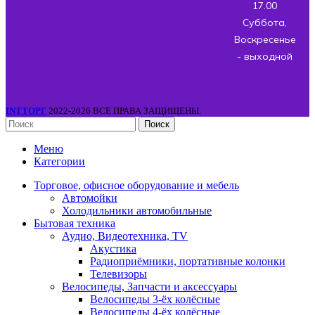
17.00
Суббота,
Воскресенье
- выходной
INTТОРГ
2022-2026 ВСЕ ПРАВА ЗАЩИЩЕНЫ.
Поиск
Меню
Категории
Торговое, офисное оборудование и мебель
Автомойки
Холодильники автомобильные
Бытовая техника
Аудио, Видеотехника, TV
Акустика
Радиоприёмники, портативные колонки
Телевизоры
Велосипеды, Запчасти и аксессуары
Велосипеды 3-ёх колёсные
Велосипеды 4-ёх колёсные