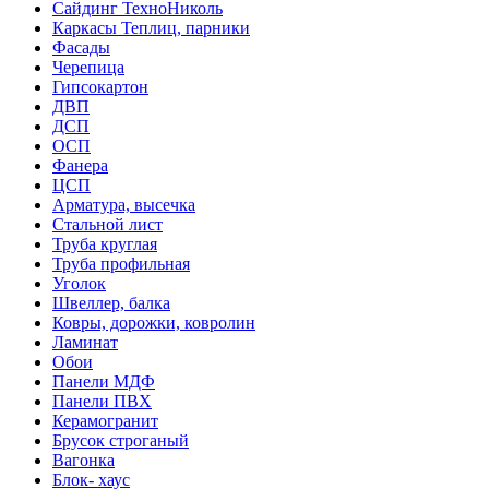
Сайдинг ТехноНиколь
Каркасы Теплиц, парники
Фасады
Черепица
Гипсокартон
ДВП
ДСП
ОСП
Фанера
ЦСП
Арматура, высечка
Стальной лист
Труба круглая
Труба профильная
Уголок
Швеллер, балка
Ковры, дорожки, ковролин
Ламинат
Обои
Панели МДФ
Панели ПВХ
Керамогранит
Брусок строганый
Вагонка
Блок- хаус