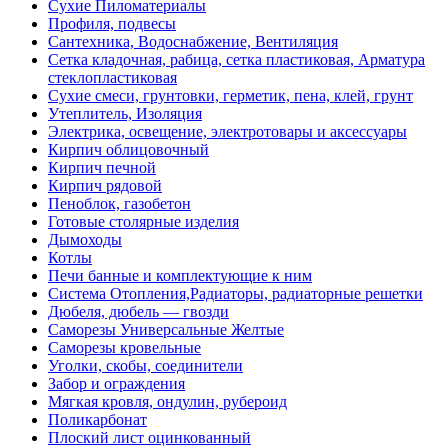
Сухие Пиломатериалы
Профиля, подвесы
Сантехника, Водоснабжение, Вентиляция
Сетка кладочная, рабица, сетка пластиковая, Арматура
стеклопластиковая
Сухие смеси, грунтовки, герметик, пена, клей, грунт
Утеплитель, Изоляция
Электрика, освещение, электротовары и аксессуары
Кирпич облицовочный
Кирпич печной
Кирпич рядовой
Пеноблок, газобетон
Готовые столярные изделия
Дымоходы
Котлы
Печи банные и комплектующие к ним
Система Отопления,Радиаторы, радиаторные решетки
Дюбеля, дюбель — гвозди
Саморезы Универсальные Желтые
Саморезы кровельные
Уголки, скобы, соединители
Забор и ограждения
Мягкая кровля, ондулин, рубероид
Поликарбонат
Плоский лист оцинкованный