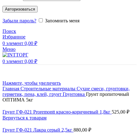
Авторизоваться
Забыли пароль?
Запомнить меня
Поиск
Избранное
0
элемент
0,00
₽
Меню
0
элемент
0,00
₽
Нажмите, чтобы увеличить
Главная
Строительные материалы
Сухие смеси, грунтовки,
герметик, пена, клей, грунт
Грунтовка
Грунт пропиточный
ОПТИМА 5кг
Грунт ГФ-021 Proremontt красно-коричневый 1,8кг
525,00
₽
Вернуться к товарам
Грунт ГФ-021 Лакра серый 2,5кг
880,00
₽