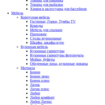
Товары для пикника
Товары для рыбалки
Химия и аксессуары для бассейнов
Мебель
Корпусная мебель
Гостиные, Горки, Тумбы TV
Комоды
Мебель для спальни
Прихожие
Столы журнальные
Шкафы, шкафы-купе
Кухонная мебель
Кухонные гарнитуры
Кухонные гарнитуры фотопечать
Мойки, буфеты
Обеденные зоны, кухонные диваны
Матрасы
Бонни
Бонни люкс
Бонни плюс
Латик
Латик плюс
Либер
Либер комфорт
Либер Латекс