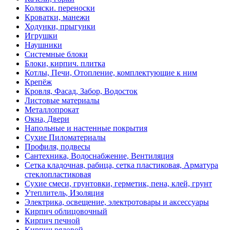
Коляски. переноски
Кроватки, манежи
Ходунки, прыгунки
Игрушки
Наушники
Системные блоки
Блоки, кирпич. плитка
Котлы, Печи, Отопление, комплектующие к ним
Крепёж
Кровля, Фасад, Забор, Водосток
Листовые материалы
Металлопрокат
Окна, Двери
Напольные и настенные покрытия
Сухие Пиломатериалы
Профиля, подвесы
Сантехника, Водоснабжение, Вентиляция
Сетка кладочная, рабица, сетка пластиковая, Арматура
стеклопластиковая
Сухие смеси, грунтовки, герметик, пена, клей, грунт
Утеплитель, Изоляция
Электрика, освещение, электротовары и аксессуары
Кирпич облицовочный
Кирпич печной
Кирпич рядовой