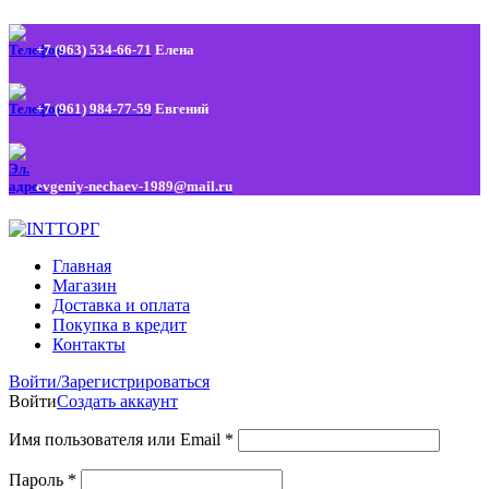
+7 (963) 534-66-71
Елена
+7 (961) 984-77-59
Евгений
evgeniy-nechaev-1989@mail.ru
Главная
Магазин
Доставка и оплата
Покупка в кредит
Контакты
Войти/Зарегистрироваться
Войти
Создать аккаунт
Имя пользователя или Email
*
Пароль
*