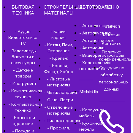
БЫТОВАЯ
СТРОИТЕЛЬНЫЕ
АВТОТОВАРЫ
МЕНЮ
ТЕХНИКА
МАТЕРИАЛЫ
- Автоаксессуары
Главная
- Аудио,
- Блоки,
- Автоакустика
Магазин
Видеотехника,
кирпич
- Автомагнитолы
TV
Контакты
- Котлы, Печи,
- Автомойки
- Велосипеды,
Отопление
Политика
- Видеорегистраторы
Запчасти и
- Крепёж
конфиденциальн
аксессуары
- Холодильники
- Кровля,
Согласие на
автомобильные
- Детские
Фасад, Забор
обработку
товары
- Листовые
персональных
- Инструмент
материалы
данных
- Климатическая
МЕБЕЛЬ
- Металлопрокат
техника
- Окна, Двери
- Компьютерная
- Отделочные
- Корпусная
техника
материалы
мебель
- Красота и
- Пиломатериалы
- Кухонная
здоровье
- Профиля,
мебель
- Посуда и