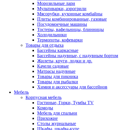
Морозильные лари
Мультиварки, аэрогрили
Мясорубки, кухонные комбайны
Плиты комбинированные, газовые
Посудомоечные машины
Тостеры, вафельницы, блинницы
Холодильники
Термопоты, кофеварки
Товары для отдыха
Бассейны каркасные
Бассейны надувные, с надувным бортом
Жилеты, круги, лодки и др.
Качели садовые
Матрасы надувные
Товары для пикника
Товары для рыбалки
Химия и аксессуары для бассейнов
Мебель
Корпусная мебель
Гостиные, Горки, Тумбы TV
Комоды
Мебель для спальни
Прихожие
Столы журнальные
Шкафы, шкафы-купе