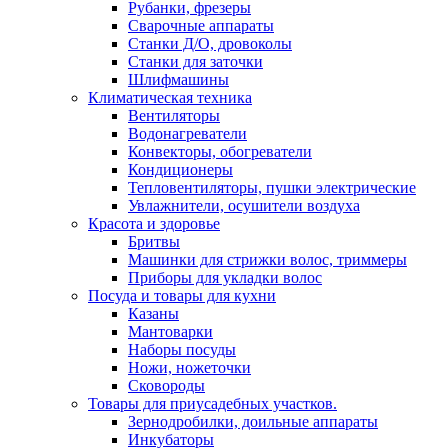
Рубанки, фрезеры
Сварочные аппараты
Станки Д/О, дровоколы
Станки для заточки
Шлифмашины
Климатическая техника
Вентиляторы
Водонагреватели
Конвекторы, обогреватели
Кондиционеры
Тепловентиляторы, пушки электрические
Увлажнители, осушители воздуха
Красота и здоровье
Бритвы
Машинки для стрижки волос, триммеры
Приборы для укладки волос
Посуда и товары для кухни
Казаны
Мантоварки
Наборы посуды
Ножи, ножеточки
Сковороды
Товары для приусадебных участков.
Зернодробилки, доильные аппараты
Инкубаторы