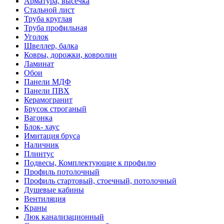
Арматура, высечка
Стальной лист
Труба круглая
Труба профильная
Уголок
Швеллер, балка
Ковры, дорожки, ковролин
Ламинат
Обои
Панели МДФ
Панели ПВХ
Керамогранит
Брусок строганый
Вагонка
Блок- хаус
Имитация бруса
Наличник
Плинтус
Подвесы, Комплектующие к профилю
Профиль потолочный
Профиль стартовый, стоечный, потолочный
Душевые кабины
Вентиляция
Краны
Люк канализационный