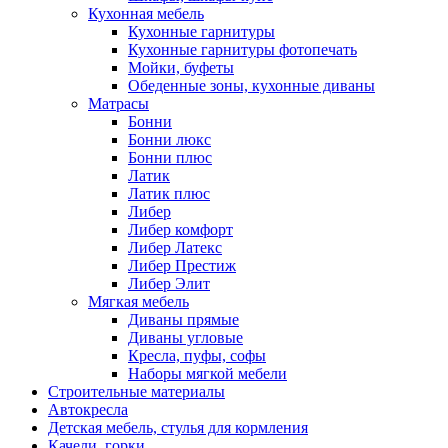
Кухонная мебель
Кухонные гарнитуры
Кухонные гарнитуры фотопечать
Мойки, буфеты
Обеденные зоны, кухонные диваны
Матрасы
Бонни
Бонни люкс
Бонни плюс
Латик
Латик плюс
Либер
Либер комфорт
Либер Латекс
Либер Престиж
Либер Элит
Мягкая мебель
Диваны прямые
Диваны угловые
Кресла, пуфы, софы
Наборы мягкой мебели
Строительные материалы
Автокресла
Детская мебель, стулья для кормления
Качели, горки