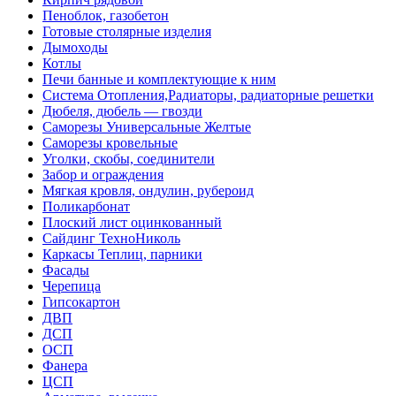
Пеноблок, газобетон
Готовые столярные изделия
Дымоходы
Котлы
Печи банные и комплектующие к ним
Система Отопления,Радиаторы, радиаторные решетки
Дюбеля, дюбель — гвозди
Саморезы Универсальные Желтые
Саморезы кровельные
Уголки, скобы, соединители
Забор и ограждения
Мягкая кровля, ондулин, рубероид
Поликарбонат
Плоский лист оцинкованный
Сайдинг ТехноНиколь
Каркасы Теплиц, парники
Фасады
Черепица
Гипсокартон
ДВП
ДСП
ОСП
Фанера
ЦСП