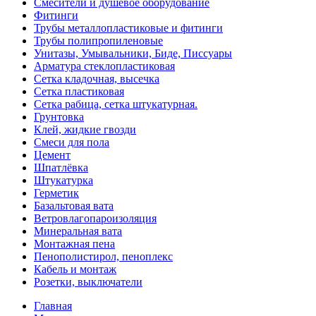
Смесители и душевое оборудование
Фитинги
Трубы металлопластиковые и фитинги
Трубы полипропиленовые
Унитазы, Умывальники, Биде, Писсуары
Арматура стеклопластиковая
Сетка кладочная, высечка
Сетка пластиковая
Сетка рабица, сетка штукатурная.
Грунтовка
Клей, жидкие гвозди
Смеси для пола
Цемент
Шпатлёвка
Штукатурка
Герметик
Базальтовая вата
Ветровлагопароизоляция
Минеральная вата
Монтажная пена
Пенополистирол, пеноплекс
Кабель и монтаж
Розетки, выключатели
Главная