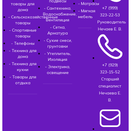
подвесы
- Матрасы
товары для
+7 (999)
- Сантехника,
дома
- Мягкая
Водоснабжение,
323-22-53
мебель
- Сельскохозяйственные
Вентиляция
Руководитель
товары
- Сетка,
Нечаев Е. В.
- Спортивные
Арматура
товары
- Сухие смеси,
- Телефоны
грунтовки
- Техника для
- Утеплитель,
дома
Изоляция
- Техника для
+7 (929)
- Электрика,
кухни
323-15-52
освещение
- Товары для
Старший
отдыха
специалист
Нечаева Е.
В.