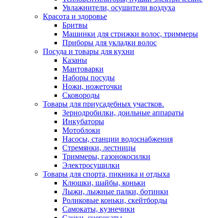
Увлажнители, осушители воздуха
Красота и здоровье
Бритвы
Машинки для стрижки волос, триммеры
Приборы для укладки волос
Посуда и товары для кухни
Казаны
Мантоварки
Наборы посуды
Ножи, ножеточки
Сковороды
Товары для приусадебных участков.
Зернодробилки, доильные аппараты
Инкубаторы
Мотоблоки
Насосы, станции водоснабжения
Стремянки, лестницы
Триммеры, газонокосилки
Электросушилки
Товары для спорта, пикника и отдыха
Клюшки, шайбы, коньки
Лыжи, лыжные палки, ботинки
Роликовые коньки, скейтборды
Самокаты, кузнечики
Санки, снегокаты