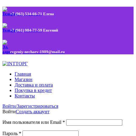
+7 (963) 534-66-71
Елена
+7 (961) 984-77-59
Евгений
evgeniy-nechaev-1989@mail.ru
Главная
Магазин
Доставка и оплата
Покупка в кредит
Контакты
Войти/Зарегистрироваться
Войти
Создать аккаунт
Имя пользователя или Email
*
Пароль
*