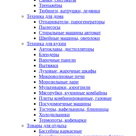
Тренажёры
Тюбинги, ватрушки, ледянки
Техника для дома
Отпариватели, парогенераторы
Пылесосы
Стиральные машины автомат
Швейные машины, оверлоки
Техника для кухни
Автоклавы, дистилляторы
Блендеры
Варочные панели
Вытяжки
Духовые, жарочные шкафы
Микроволновые печи
Морозильные лари
Мультиварки, аэрогрили
Мясорубки, кухонные комбайны
Плиты комбинированные, газовые
Посудомоечные машины
Тостеры, вафельницы, блинницы
Холодильники
Термопоты, кофеварки
Товары для отдыха
Бассейны каркасные