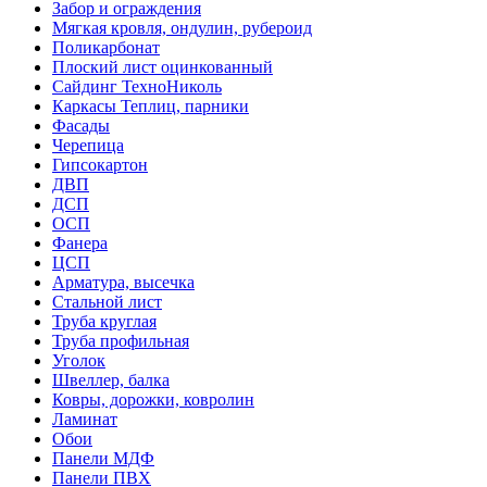
Забор и ограждения
Мягкая кровля, ондулин, рубероид
Поликарбонат
Плоский лист оцинкованный
Сайдинг ТехноНиколь
Каркасы Теплиц, парники
Фасады
Черепица
Гипсокартон
ДВП
ДСП
ОСП
Фанера
ЦСП
Арматура, высечка
Стальной лист
Труба круглая
Труба профильная
Уголок
Швеллер, балка
Ковры, дорожки, ковролин
Ламинат
Обои
Панели МДФ
Панели ПВХ