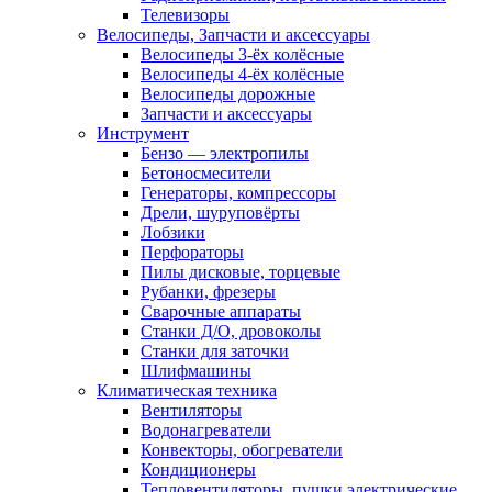
Телевизоры
Велосипеды, Запчасти и аксессуары
Велосипеды 3-ёх колёсные
Велосипеды 4-ёх колёсные
Велосипеды дорожные
Запчасти и аксессуары
Инструмент
Бензо — электропилы
Бетоносмесители
Генераторы, компрессоры
Дрели, шуруповёрты
Лобзики
Перфораторы
Пилы дисковые, торцевые
Рубанки, фрезеры
Сварочные аппараты
Станки Д/О, дровоколы
Станки для заточки
Шлифмашины
Климатическая техника
Вентиляторы
Водонагреватели
Конвекторы, обогреватели
Кондиционеры
Тепловентиляторы, пушки электрические