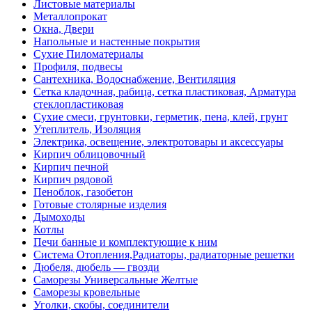
Листовые материалы
Металлопрокат
Окна, Двери
Напольные и настенные покрытия
Сухие Пиломатериалы
Профиля, подвесы
Сантехника, Водоснабжение, Вентиляция
Сетка кладочная, рабица, сетка пластиковая, Арматура
стеклопластиковая
Сухие смеси, грунтовки, герметик, пена, клей, грунт
Утеплитель, Изоляция
Электрика, освещение, электротовары и аксессуары
Кирпич облицовочный
Кирпич печной
Кирпич рядовой
Пеноблок, газобетон
Готовые столярные изделия
Дымоходы
Котлы
Печи банные и комплектующие к ним
Система Отопления,Радиаторы, радиаторные решетки
Дюбеля, дюбель — гвозди
Саморезы Универсальные Желтые
Саморезы кровельные
Уголки, скобы, соединители