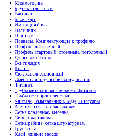
Керамогранит
Брусок строганый
Вагонка
Блок- хаус
Имитация бруса
Наличник
Плинтус
Подвесы, Комплектующие к профилю
Профиль потолочный
Профиль стартовый, стоечный, потолочный
Душевые кабины
Вентиляция
Краны
Люк канализационный
Смесители и душевое оборудование
Фитинги
Трубы металлопластиковые и фитинги
Трубы полипропиленовые
Унитазы, Умывальники, Биде, Писсуары
Арматура стеклопластиковая
Сетка кладочная, высечка
Сетка пластиковая
Сетка рабица, сетка штукатурная.
Грунтовка
Клей, жидкие гвозди