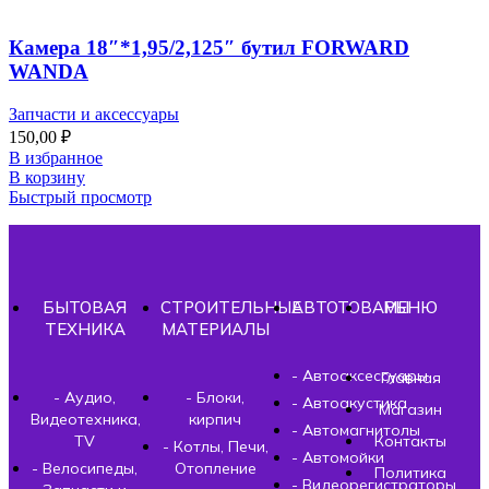
Камера 18″*1,95/2,125″ бутил FORWARD
WANDA
Запчасти и аксессуары
150,00
₽
В избранное
В корзину
Быстрый просмотр
БЫТОВАЯ
СТРОИТЕЛЬНЫЕ
АВТОТОВАРЫ
МЕНЮ
ТЕХНИКА
МАТЕРИАЛЫ
- Автоаксессуары
Главная
- Аудио,
- Блоки,
- Автоакустика
Магазин
Видеотехника,
кирпич
- Автомагнитолы
TV
Контакты
- Котлы, Печи,
- Автомойки
- Велосипеды,
Отопление
Политика
- Видеорегистраторы