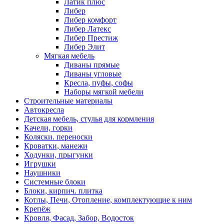
Латик плюс
Либер
Либер комфорт
Либер Латекс
Либер Престиж
Либер Элит
Мягкая мебель
Диваны прямые
Диваны угловые
Кресла, пуфы, софы
Наборы мягкой мебели
Строительные материалы
Автокресла
Детская мебель, стулья для кормления
Качели, горки
Коляски. переноски
Кроватки, манежи
Ходунки, прыгунки
Игрушки
Наушники
Системные блоки
Блоки, кирпич. плитка
Котлы, Печи, Отопление, комплектующие к ним
Крепёж
Кровля, Фасад, Забор, Водосток