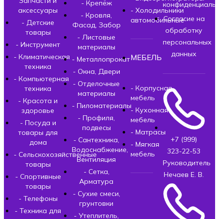
Запчасти и
- Крепёж
конфиденциальн
аксессуары
- Холодильники
- Кровля,
Согласие на
автомобильные
- Детские
Фасад, Забор
обработку
товары
- Листовые
персональных
- Инструмент
материалы
данных
- Климатическая
МЕБЕЛЬ
- Металлопрокат
техника
- Окна, Двери
- Компьютерная
- Отделочные
- Корпусная
техника
материалы
мебель
- Красота и
- Пиломатериалы
- Кухонная
здоровье
- Профиля,
мебель
- Посуда и
подвесы
- Матрасы
товары для
+7 (999)
- Сантехника,
дома
- Мягкая
Водоснабжение,
323-22-53
мебель
- Сельскохозяйственные
Вентиляция
Руководитель
товары
- Сетка,
Нечаев Е. В.
- Спортивные
Арматура
товары
- Сухие смеси,
- Телефоны
грунтовки
- Техника для
- Утеплитель,