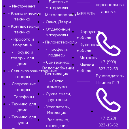
- Листовые
персональных
- Инструмент
материалы
данных
- Климатическая
МЕБЕЛЬ
- Металлопрокат
техника
- Окна, Двери
- Компьютерная
- Отделочные
- Корпусная
техника
материалы
мебель
- Красота и
- Пиломатериалы
- Кухонная
здоровье
- Профиля,
мебель
- Посуда и
подвесы
- Матрасы
товары для
+7 (999)
- Сантехника,
дома
- Мягкая
Водоснабжение,
323-22-53
мебель
- Сельскохозяйственные
Вентиляция
Руководитель
товары
- Сетка,
Нечаев Е. В.
- Спортивные
Арматура
товары
- Сухие смеси,
- Телефоны
грунтовки
- Техника для
- Утеплитель,
дома
Изоляция
- Техника для
+7 (929)
- Электрика,
кухни
323-15-52
освещение