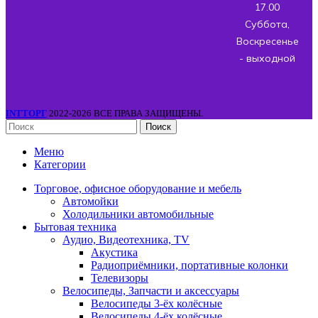
17.00
Суббота,
Воскресенье
- выходной
INTТОРГ
2022-2026 ВСЕ ПРАВА ЗАЩИЩЕНЫ.
Поиск
Меню
Категории
Торговое, офисное оборудование и мебель
Автомойки
Холодильники автомобильные
Бытовая техника
Аудио, Видеотехника, TV
Акустика
Радиоприёмники, портативные колонки
Телевизоры
Велосипеды, Запчасти и аксессуары
Велосипеды 3-ёх колёсные
Велосипеды 4-ёх колёсные