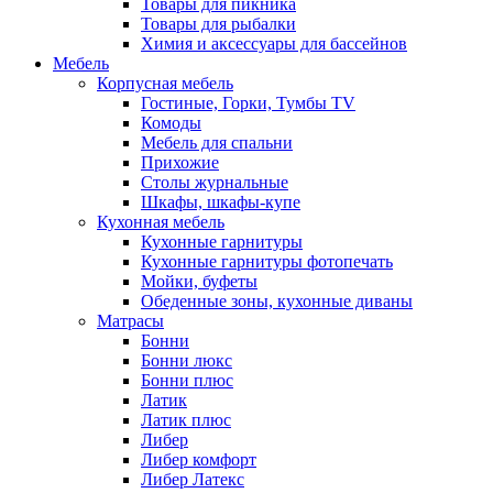
Товары для пикника
Товары для рыбалки
Химия и аксессуары для бассейнов
Мебель
Корпусная мебель
Гостиные, Горки, Тумбы TV
Комоды
Мебель для спальни
Прихожие
Столы журнальные
Шкафы, шкафы-купе
Кухонная мебель
Кухонные гарнитуры
Кухонные гарнитуры фотопечать
Мойки, буфеты
Обеденные зоны, кухонные диваны
Матрасы
Бонни
Бонни люкс
Бонни плюс
Латик
Латик плюс
Либер
Либер комфорт
Либер Латекс