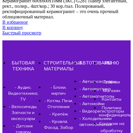
Керамогранит 600х600х10мм (ЗКС) G281 Пайер элегантный,
рект., полир., 4шт/кор.; 30 кор./пал. Полированый,
ректифицированный керамогранит – это очень прочный
облицовочный материал.
В избранное
В корзину
Быстрый просмотр
БЫТОВАЯ
СТРОИТЕЛЬНЫЕ
АВТОТОВАРЫ
МЕНЮ
ТЕХНИКА
МАТЕРИАЛЫ
- Автоаксессуары
Главная
- Аудио,
- Блоки,
- Автоакустика
Магазин
Видеотехника,
кирпич
- Автомагнитолы
TV
Контакты
- Котлы, Печи,
- Автомойки
- Велосипеды,
Отопление
Политика
- Видеорегистраторы
Запчасти и
- Крепёж
конфиденциальн
аксессуары
- Холодильники
- Кровля,
Согласие на
автомобильные
- Детские
Фасад, Забор
обработку
товары