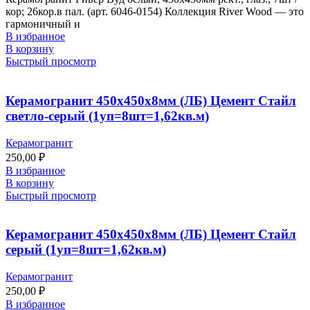
кор; 26кор.в пал. (арт. 6046-0154) Коллекция River Wood — это
гармоничный и
В избранное
В корзину
Быстрый просмотр
Керамогранит 450х450х8мм (ЛБ) Цемент Стайл
светло-серый (1уп=8шт=1,62кв.м)
Керамогранит
250,00
₽
В избранное
В корзину
Быстрый просмотр
Керамогранит 450х450х8мм (ЛБ) Цемент Стайл
серый (1уп=8шт=1,62кв.м)
Керамогранит
250,00
₽
В избранное