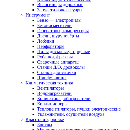
Велосипеды дорожные
Запчасти и аксессуары
Инструмент
Бензо — электропилы
Бетоносмесители
Генераторы, компрессоры
Дрели, шуруповёрты
Лобзики
Перфораторы
Пилы дисковые, торцевые
Рубанки, фрезеры
Сварочные аппараты
Станки Д/О, дровоколы
Станки для заточки
Шлифмашины
Климатическая техника
Вентиляторы
Водонагреватели
Конвекторы, обогреватели
Кондиционеры
Тепловентиляторы, пушки электрические
Увлажнители, осушители воздуха
Красота и здоровье
Бритвы
Машинки для стрижки волос, триммеры