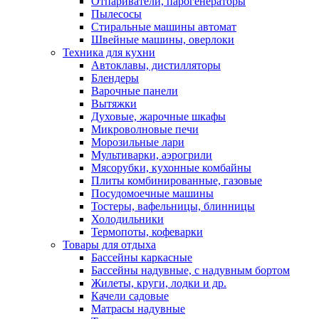
Отпариватели, парогенераторы
Пылесосы
Стиральные машины автомат
Швейные машины, оверлоки
Техника для кухни
Автоклавы, дистилляторы
Блендеры
Варочные панели
Вытяжки
Духовые, жарочные шкафы
Микроволновые печи
Морозильные лари
Мультиварки, аэрогрили
Мясорубки, кухонные комбайны
Плиты комбинированные, газовые
Посудомоечные машины
Тостеры, вафельницы, блинницы
Холодильники
Термопоты, кофеварки
Товары для отдыха
Бассейны каркасные
Бассейны надувные, с надувным бортом
Жилеты, круги, лодки и др.
Качели садовые
Матрасы надувные