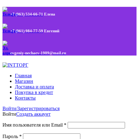
+7 (963) 534-66-71
Елена
+7 (961) 984-77-59
Евгений
evgeniy-nechaev-1989@mail.ru
Главная
Магазин
Доставка и оплата
Покупка в кредит
Контакты
Войти/Зарегистрироваться
Войти
Создать аккаунт
Имя пользователя или Email
*
Пароль
*