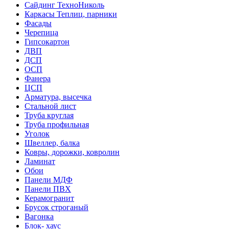
Сайдинг ТехноНиколь
Каркасы Теплиц, парники
Фасады
Черепица
Гипсокартон
ДВП
ДСП
ОСП
Фанера
ЦСП
Арматура, высечка
Стальной лист
Труба круглая
Труба профильная
Уголок
Швеллер, балка
Ковры, дорожки, ковролин
Ламинат
Обои
Панели МДФ
Панели ПВХ
Керамогранит
Брусок строганый
Вагонка
Блок- хаус