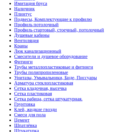
Имитация бруса
Наличник
Плинтус
Подвесы, Комплектующие к профилю
Профиль потолочный
Профиль стартовый, стоечный, потолочный
Душевые кабины
Вентиляция
Краны
Люк канализационный
Смесители и душевое оборудование
Фитинги
Трубы металлопластиковые и фитинги
Трубы полипропиленовые
Унитазы, Умывальники, Биде, Писсуары
Арматура стеклопластиковая
Сетка кладочная, высечка
Сетка пластиковая
Сетка рабица, сетка штукатурная.
Грунтовка
Клей, жидкие гвозди
Смеси для пола
Цемент
Шпатлёвка
Штукатурка