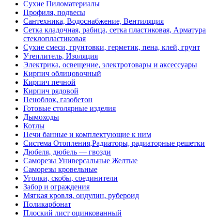
Сухие Пиломатериалы
Профиля, подвесы
Сантехника, Водоснабжение, Вентиляция
Сетка кладочная, рабица, сетка пластиковая, Арматура
стеклопластиковая
Сухие смеси, грунтовки, герметик, пена, клей, грунт
Утеплитель, Изоляция
Электрика, освещение, электротовары и аксессуары
Кирпич облицовочный
Кирпич печной
Кирпич рядовой
Пеноблок, газобетон
Готовые столярные изделия
Дымоходы
Котлы
Печи банные и комплектующие к ним
Система Отопления,Радиаторы, радиаторные решетки
Дюбеля, дюбель — гвозди
Саморезы Универсальные Желтые
Саморезы кровельные
Уголки, скобы, соединители
Забор и ограждения
Мягкая кровля, ондулин, рубероид
Поликарбонат
Плоский лист оцинкованный