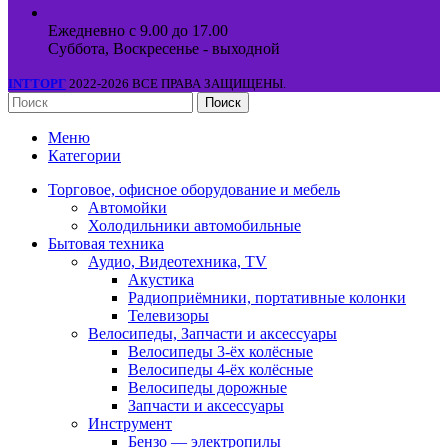
Ежедневно с 9.00 до 17.00
Суббота, Воскресенье - выходной
INTТОРГ
2022-2026 ВСЕ ПРАВА ЗАЩИЩЕНЫ.
Поиск
Меню
Категории
Торговое, офисное оборудование и мебель
Автомойки
Холодильники автомобильные
Бытовая техника
Аудио, Видеотехника, TV
Акустика
Радиоприёмники, портативные колонки
Телевизоры
Велосипеды, Запчасти и аксессуары
Велосипеды 3-ёх колёсные
Велосипеды 4-ёх колёсные
Велосипеды дорожные
Запчасти и аксессуары
Инструмент
Бензо — электропилы