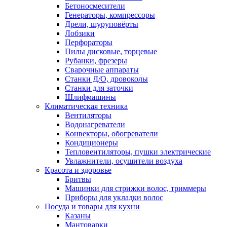
Бетоносмесители
Генераторы, компрессоры
Дрели, шуруповёрты
Лобзики
Перфораторы
Пилы дисковые, торцевые
Рубанки, фрезеры
Сварочные аппараты
Станки Д/О, дровоколы
Станки для заточки
Шлифмашины
Климатическая техника
Вентиляторы
Водонагреватели
Конвекторы, обогреватели
Кондиционеры
Тепловентиляторы, пушки электрические
Увлажнители, осушители воздуха
Красота и здоровье
Бритвы
Машинки для стрижки волос, триммеры
Приборы для укладки волос
Посуда и товары для кухни
Казаны
Мантоварки