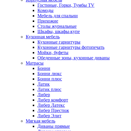
Гостиные, Горки, Тумбы TV
Комоды
Мебель для спальни
Прихожие
Столы журнальные
Шкафы, шкафы-купе
Кухонная мебель
Кухонные гарнитуры
Кухонные гарнитуры фотопечать
Мойки, буфеты
Обеденные зоны, кухонные диваны
Матрасы
Бонни
Бонни люкс
Бонни плюс
Латик
Латик плюс
Либер
Либер комфорт
Либер Латекс
Либер Престиж
Либер Элит
Мягкая мебель
Диваны прямые