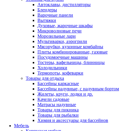
Автоклавы, дистилляторы
Блендеры
Варочные панели
Вытяжки
Духовые, жарочные шкафы
Микроволновые печи
Морозильные лари
Мультиварки, аэрогрили
Мясорубки, кухонные комбайны
Плиты комбинированные, газовые
Посудомоечные машины
Тостеры, вафельницы, блинницы
Холодильники
Термопоты, кофеварки
Товары для отдыха
Бассейны каркасные
Бассейны надувные, с надувным бортом
Жилеты, круги, лодки и др.
Качели садовые
Матрасы надувные
Товары для пикника
Товары для рыбалки
Химия и аксессуары для бассейнов
Мебель
Корпусная мебель