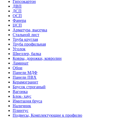
Гипсокартон
ДВП
ДСП
ОСП
Фанера
ЦСП
Арматура, высечка
Стальной лист
Труба круглая
Труба профильная
Уголок
Швеллер, балка
Ковры, дорожки, ковролин
Ламинат
Обои
Панели МДФ
Панели ПВХ
Керамогранит
Брусок строганый
Вагонка
Блок- хаус
Имитация бруса
Наличник
Плинтус
Подвесы, Комплектующие к профилю