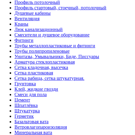
Профиль потолочный
Профиль стартовый, стоечный, потолочный
Душевые кабины
Вентиляция
Краны
Люк канализационный
Смесители и душевое оборудование
Фитинги
Трубы металлопластиковые и фитинги
Трубы полипропиленовые
Унитазы, Умывальники, Биде, Писсуары
Арматура стеклопластиковая
Сетка кладочная, высечка
Сетка пластиковая
Сетка рабица, сетка штукатурная.
Грунтовка
Клей, жидкие гвозди
Смеси для пола
Цемент
Шпатлёвка
Штукатурка
Герметик
Базальтовая вата
Ветровлагопароизоляция
Минеральная вата