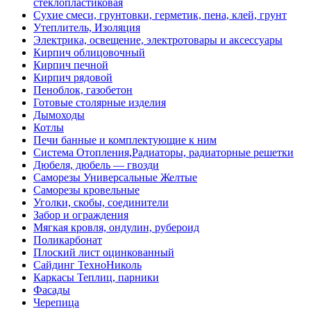
стеклопластиковая
Сухие смеси, грунтовки, герметик, пена, клей, грунт
Утеплитель, Изоляция
Электрика, освещение, электротовары и аксессуары
Кирпич облицовочный
Кирпич печной
Кирпич рядовой
Пеноблок, газобетон
Готовые столярные изделия
Дымоходы
Котлы
Печи банные и комплектующие к ним
Система Отопления,Радиаторы, радиаторные решетки
Дюбеля, дюбель — гвозди
Саморезы Универсальные Желтые
Саморезы кровельные
Уголки, скобы, соединители
Забор и ограждения
Мягкая кровля, ондулин, рубероид
Поликарбонат
Плоский лист оцинкованный
Сайдинг ТехноНиколь
Каркасы Теплиц, парники
Фасады
Черепица