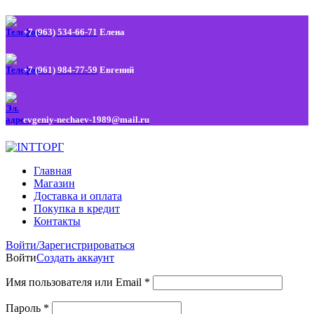
+7 (963) 534-66-71
Елена
+7 (961) 984-77-59
Евгений
evgeniy-nechaev-1989@mail.ru
Главная
Магазин
Доставка и оплата
Покупка в кредит
Контакты
Войти/Зарегистрироваться
Войти
Создать аккаунт
Имя пользователя или Email
*
Пароль
*