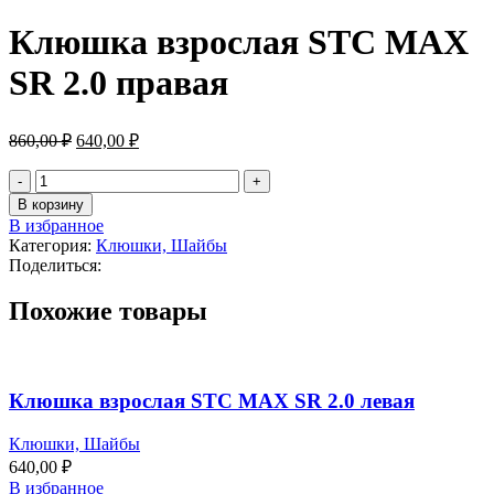
Клюшка взрослая STC MAX
SR 2.0 правая
Первоначальная
Текущая
860,00
₽
640,00
₽
цена
цена:
составляла
Количество
640,00 ₽.
товара
860,00 ₽.
В корзину
Клюшка
В избранное
взрослая
Категория:
Клюшки, Шайбы
STC
Поделиться:
MAX
SR
Похожие товары
2.0
правая
Клюшка взрослая STC MAX SR 2.0 левая
Клюшки, Шайбы
640,00
₽
В избранное