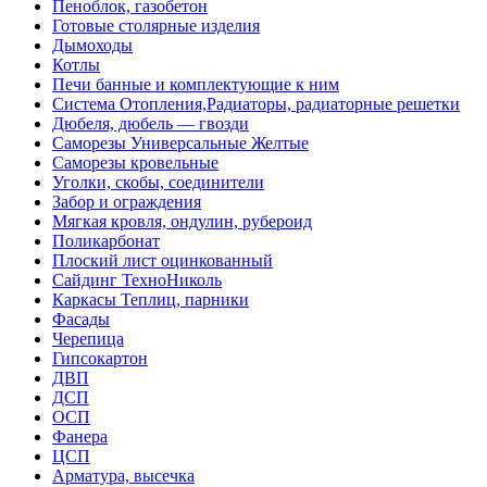
Пеноблок, газобетон
Готовые столярные изделия
Дымоходы
Котлы
Печи банные и комплектующие к ним
Система Отопления,Радиаторы, радиаторные решетки
Дюбеля, дюбель — гвозди
Саморезы Универсальные Желтые
Саморезы кровельные
Уголки, скобы, соединители
Забор и ограждения
Мягкая кровля, ондулин, рубероид
Поликарбонат
Плоский лист оцинкованный
Сайдинг ТехноНиколь
Каркасы Теплиц, парники
Фасады
Черепица
Гипсокартон
ДВП
ДСП
ОСП
Фанера
ЦСП
Арматура, высечка