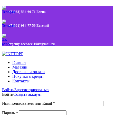
+7 (963) 534-66-71
Елена
+7 (961) 984-77-59
Евгений
evgeniy-nechaev-1989@mail.ru
Главная
Магазин
Доставка и оплата
Покупка в кредит
Контакты
Войти/Зарегистрироваться
Войти
Создать аккаунт
Имя пользователя или Email
*
Пароль
*