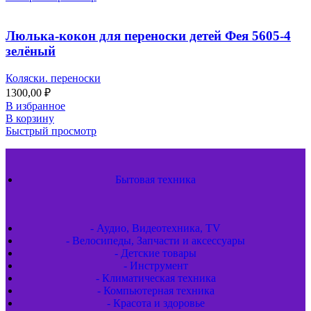
Люлька-кокон для переноски детей Фея 5605-4
зелёный
Коляски. переноски
1300,00
₽
В избранное
В корзину
Быстрый просмотр
Бытовая техника
- Аудио, Видеотехника, TV
- Велосипеды, Запчасти и аксессуары
- Детские товары
- Инструмент
- Климатическая техника
- Компьютерная техника
- Красота и здоровье