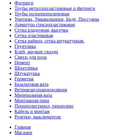
Фитинги
Трубы металлопластиковые и фитинги
Трубы полипропиленовые
Унитазы, Умывальники, Биде, Писсуары
Арматура стеклопластиковая
Сетка кладочная, высечка
Сетка пластиковая
Сетка рабица, сетка штукатурная.
Грунтовка
Клей, жидкие гвозди
Смеси для пола
Цемент
Шпатлёвка
Штукатурка
Герметик
Базальтовая вата
Ветровлагопароизоляция
Минеральная вата
Монтажная пена
Пенополистирол, пеноплекс
Кабель и монтаж
Розетки, выключатели
Главная
Магазин