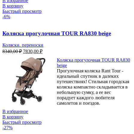
В избранное
В корзину
Быстрый просмотр
-6%
Коляска прогулочная TOUR RA830 beige
Коляски. переноски
8340,00
₽
7830,00
₽
Коляска прогулочная TOUR RA830
beige
Прогулочная коляска Rant Tour -
идеальный спутник в далеких
путешествиях! Стильная городская
коляска компактно складывается в
небольшую сумку, а ее вес
порадует каждого любителя
самолетов и поездов.
В избранное
В корзину
Быстрый просмотр
-27%