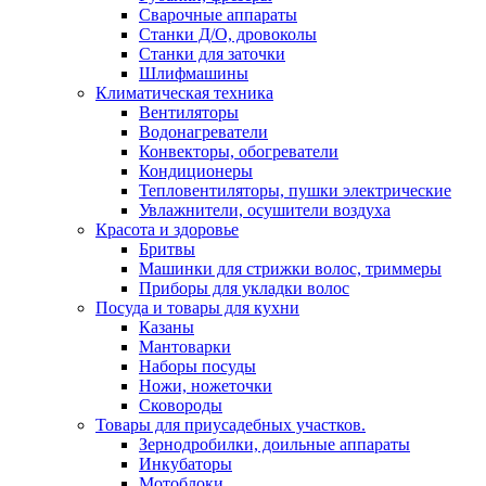
Сварочные аппараты
Станки Д/О, дровоколы
Станки для заточки
Шлифмашины
Климатическая техника
Вентиляторы
Водонагреватели
Конвекторы, обогреватели
Кондиционеры
Тепловентиляторы, пушки электрические
Увлажнители, осушители воздуха
Красота и здоровье
Бритвы
Машинки для стрижки волос, триммеры
Приборы для укладки волос
Посуда и товары для кухни
Казаны
Мантоварки
Наборы посуды
Ножи, ножеточки
Сковороды
Товары для приусадебных участков.
Зернодробилки, доильные аппараты
Инкубаторы
Мотоблоки