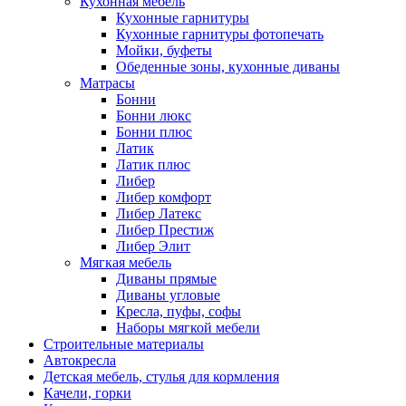
Кухонная мебель
Кухонные гарнитуры
Кухонные гарнитуры фотопечать
Мойки, буфеты
Обеденные зоны, кухонные диваны
Матрасы
Бонни
Бонни люкс
Бонни плюс
Латик
Латик плюс
Либер
Либер комфорт
Либер Латекс
Либер Престиж
Либер Элит
Мягкая мебель
Диваны прямые
Диваны угловые
Кресла, пуфы, софы
Наборы мягкой мебели
Строительные материалы
Автокресла
Детская мебель, стулья для кормления
Качели, горки