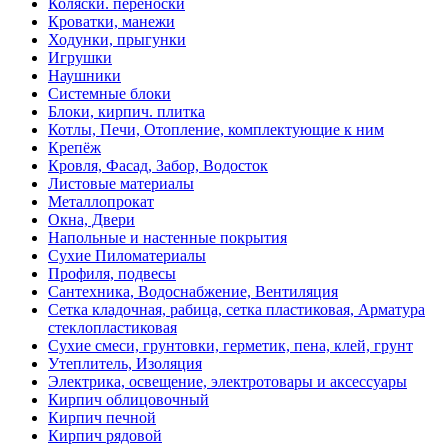
Коляски. переноски
Кроватки, манежи
Ходунки, прыгунки
Игрушки
Наушники
Системные блоки
Блоки, кирпич. плитка
Котлы, Печи, Отопление, комплектующие к ним
Крепёж
Кровля, Фасад, Забор, Водосток
Листовые материалы
Металлопрокат
Окна, Двери
Напольные и настенные покрытия
Сухие Пиломатериалы
Профиля, подвесы
Сантехника, Водоснабжение, Вентиляция
Сетка кладочная, рабица, сетка пластиковая, Арматура
стеклопластиковая
Сухие смеси, грунтовки, герметик, пена, клей, грунт
Утеплитель, Изоляция
Электрика, освещение, электротовары и аксессуары
Кирпич облицовочный
Кирпич печной
Кирпич рядовой