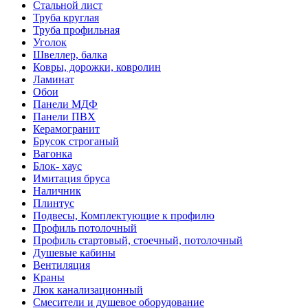
Стальной лист
Труба круглая
Труба профильная
Уголок
Швеллер, балка
Ковры, дорожки, ковролин
Ламинат
Обои
Панели МДФ
Панели ПВХ
Керамогранит
Брусок строганый
Вагонка
Блок- хаус
Имитация бруса
Наличник
Плинтус
Подвесы, Комплектующие к профилю
Профиль потолочный
Профиль стартовый, стоечный, потолочный
Душевые кабины
Вентиляция
Краны
Люк канализационный
Смесители и душевое оборудование