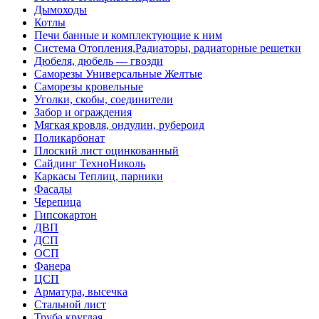
Дымоходы
Котлы
Печи банные и комплектующие к ним
Система Отопления,Радиаторы, радиаторные решетки
Дюбеля, дюбель — гвозди
Саморезы Универсальные Желтые
Саморезы кровельные
Уголки, скобы, соединители
Забор и ограждения
Мягкая кровля, ондулин, рубероид
Поликарбонат
Плоский лист оцинкованный
Сайдинг ТехноНиколь
Каркасы Теплиц, парники
Фасады
Черепица
Гипсокартон
ДВП
ДСП
ОСП
Фанера
ЦСП
Арматура, высечка
Стальной лист
Труба круглая