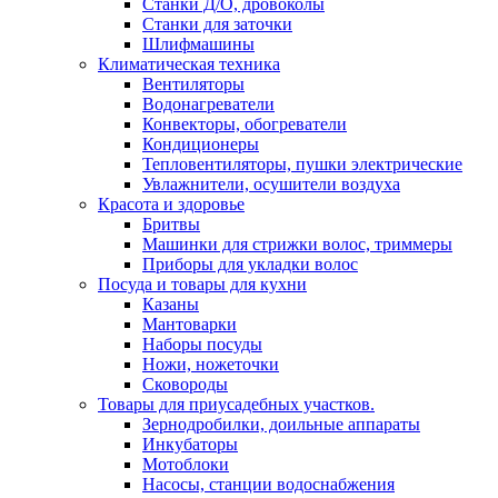
Станки Д/О, дровоколы
Станки для заточки
Шлифмашины
Климатическая техника
Вентиляторы
Водонагреватели
Конвекторы, обогреватели
Кондиционеры
Тепловентиляторы, пушки электрические
Увлажнители, осушители воздуха
Красота и здоровье
Бритвы
Машинки для стрижки волос, триммеры
Приборы для укладки волос
Посуда и товары для кухни
Казаны
Мантоварки
Наборы посуды
Ножи, ножеточки
Сковороды
Товары для приусадебных участков.
Зернодробилки, доильные аппараты
Инкубаторы
Мотоблоки
Насосы, станции водоснабжения