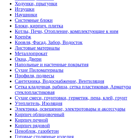
Ходунки, прыгунки
Игрушки
Наушники
Системные блоки
Блоки, кирпич. плитка
Котлы, Печи, Отопление, комплектующие к ним
Крепёж
Кровля, Фасад, Забор, Водосток
Листовые материалы
Металлопрокат
Окна, Двери
Напольные и настенные покрытия
Сухие Пиломатериалы
Профиля, подвесы
Сантехника, Водоснабжение, Вентиляция
Сетка кладочная, рабица, сетка пластиковая, Арматура
стеклопластиковая
Сухие смеси, грунтовки, герметик, пена, клей, грунт
Утеплитель, Изоляция
Электрика, освещение, электротовары и аксессуары
Кирпич облицовочный
Кирпич печной
Кирпич рядовой
Пеноблок, газобетон
Готовые столярные изделия