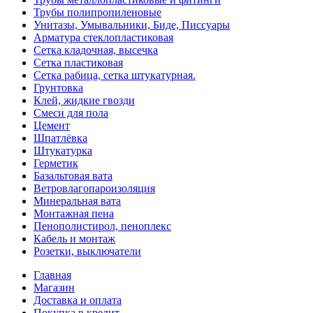
Трубы полипропиленовые
Унитазы, Умывальники, Биде, Писсуары
Арматура стеклопластиковая
Сетка кладочная, высечка
Сетка пластиковая
Сетка рабица, сетка штукатурная.
Грунтовка
Клей, жидкие гвозди
Смеси для пола
Цемент
Шпатлёвка
Штукатурка
Герметик
Базальтовая вата
Ветровлагопароизоляция
Минеральная вата
Монтажная пена
Пенополистирол, пеноплекс
Кабель и монтаж
Розетки, выключатели
Главная
Магазин
Доставка и оплата
Покупка в кредит