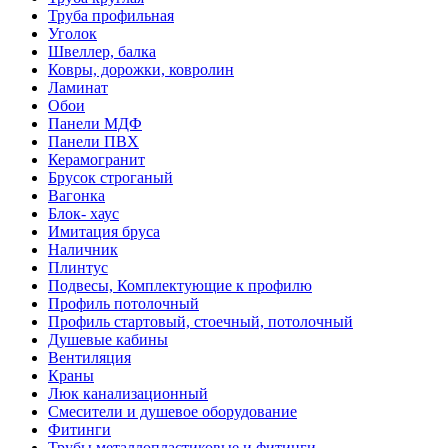
Труба профильная
Уголок
Швеллер, балка
Ковры, дорожки, ковролин
Ламинат
Обои
Панели МДФ
Панели ПВХ
Керамогранит
Брусок строганый
Вагонка
Блок- хаус
Имитация бруса
Наличник
Плинтус
Подвесы, Комплектующие к профилю
Профиль потолочный
Профиль стартовый, стоечный, потолочный
Душевые кабины
Вентиляция
Краны
Люк канализационный
Смесители и душевое оборудование
Фитинги
Трубы металлопластиковые и фитинги