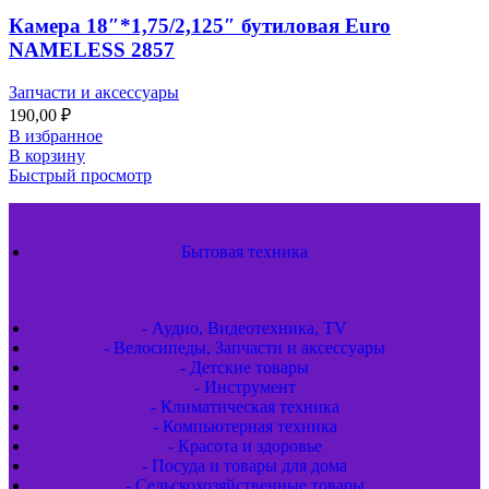
Камера 18″*1,75/2,125″ бутиловая Euro
NAMELESS 2857
Запчасти и аксессуары
190,00
₽
В избранное
В корзину
Быстрый просмотр
Бытовая техника
- Аудио, Видеотехника, TV
- Велосипеды, Запчасти и аксессуары
- Детские товары
- Инструмент
- Климатическая техника
- Компьютерная техника
- Красота и здоровье
- Посуда и товары для дома
- Сельскохозяйственные товары