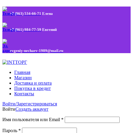
+7 (963) 534-66-71
Елена
+7 (961) 984-77-59
Евгений
evgeniy-nechaev-1989@mail.ru
Главная
Магазин
Доставка и оплата
Покупка в кредит
Контакты
Войти/Зарегистрироваться
Войти
Создать аккаунт
Имя пользователя или Email
*
Пароль
*