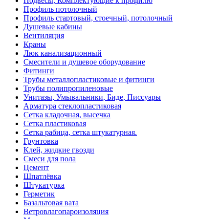
Подвесы, Комплектующие к профилю
Профиль потолочный
Профиль стартовый, стоечный, потолочный
Душевые кабины
Вентиляция
Краны
Люк канализационный
Смесители и душевое оборудование
Фитинги
Трубы металлопластиковые и фитинги
Трубы полипропиленовые
Унитазы, Умывальники, Биде, Писсуары
Арматура стеклопластиковая
Сетка кладочная, высечка
Сетка пластиковая
Сетка рабица, сетка штукатурная.
Грунтовка
Клей, жидкие гвозди
Смеси для пола
Цемент
Шпатлёвка
Штукатурка
Герметик
Базальтовая вата
Ветровлагопароизоляция