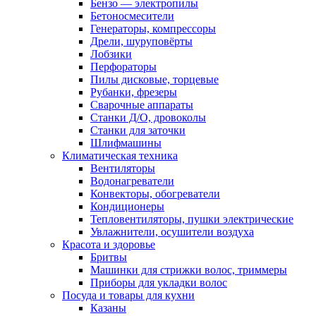
Бензо — электропилы
Бетоносмесители
Генераторы, компрессоры
Дрели, шуруповёрты
Лобзики
Перфораторы
Пилы дисковые, торцевые
Рубанки, фрезеры
Сварочные аппараты
Станки Д/О, дровоколы
Станки для заточки
Шлифмашины
Климатическая техника
Вентиляторы
Водонагреватели
Конвекторы, обогреватели
Кондиционеры
Тепловентиляторы, пушки электрические
Увлажнители, осушители воздуха
Красота и здоровье
Бритвы
Машинки для стрижки волос, триммеры
Приборы для укладки волос
Посуда и товары для кухни
Казаны