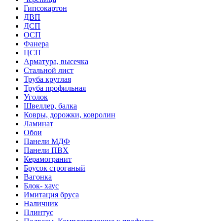
Гипсокартон
ДВП
ДСП
ОСП
Фанера
ЦСП
Арматура, высечка
Стальной лист
Труба круглая
Труба профильная
Уголок
Швеллер, балка
Ковры, дорожки, ковролин
Ламинат
Обои
Панели МДФ
Панели ПВХ
Керамогранит
Брусок строганый
Вагонка
Блок- хаус
Имитация бруса
Наличник
Плинтус