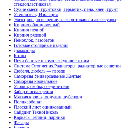
стеклопластиковая
Сухие смеси, грунтовки, герметик, пена, клей, грунт
Утеплитель, Изоляция
Электрика, освещение, электротовары и аксессуары
Кирпич облицовочный
Кирпич печной
Кирпич рядовой
Пеноблок, газобетон
Готовые столярные изделия
Дымоходы
Котлы
Печи банные и комплектующие к ним
Система Отопления,Радиаторы, радиаторные решетки
Дюбеля, дюбель — гвозди
Саморезы Универсальные Желтые
Саморезы кровельные
Уголки, скобы, соединители
Забор и ограждения
Мягкая кровля, ондулин, рубероид
Поликарбонат
Плоский лист оцинкованный
Сайдинг ТехноНиколь
Каркасы Теплиц, парники
Фасады
Черепица