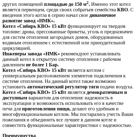
2
других помещений
площадью до 150 м
.
Именно этот котел
является первенцем, среди своих собратьев семейства
КВО
. С
введения этого котла в серию начал свое
динамичное
развитие завод «НМК».
Котел «Сибирь КВО» 15 кВт
функционирует на твердом
топливе: дрова, прессованные брикеты, уголь и предназначен
для систем отопления загородных домов, оборудованных
водяным отоплением с естественной или принудительной
циркуляцией.
Инженеры завода «НМК»
рекомендуют устанавливать
данный котел в открытую систему отопления с рабочим
давлением
не более 1 Бар.
Котел «Сибирь КВО» 15 кВт
является котлом с
универсальным расположением элементов подключения к
системе отопления. На данный котел также возможно
установить
автоматический регулятор тяги
подачи воздуха.
Котел «Сибирь КВО» 15 кВт
является
демократичным и
доступным
вариантом для отопления: надежность в
эксплуатации и возможность использовать его в качестве
печи для
приготовления пищи,
делают его удобным и
многофункциональным котлом. Мы постарались учесть Ваши
пожелания и объединить все лучшее в данном котле и
совместить функциональные характеристики с надежностью.
Преимущества