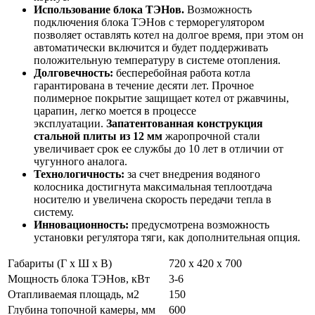
Использование блока ТЭНов.
Возможность
подключения блока ТЭНов с терморегулятором
позволяет оставлять котел на долгое время, при этом он
автоматически включится и будет поддерживать
положительную температуру в системе отопления.
Долговечность:
бесперебойная работа котла
гарантирована в течение десяти лет. Прочное
полимерное покрытие защищает котел от ржавчины,
царапин, легко моется в процессе
эксплуатации.
Запатентованная конструкция
стальной плиты из 12 мм
жаропрочной стали
увеличивает срок ее службы до 10 лет в отличии от
чугунного аналога.
Технологичность:
за счет внедрения водяного
колосника достигнута максимальная теплоотдача
носителю и увеличена скорость передачи тепла в
систему.
Инновационность:
предусмотрена возможность
установки регулятора тяги, как дополнительная опция.
Габариты (Г х Ш х В)
720 х 420 х 700
Мощность блока ТЭНов, кВт
3-6
Отапливаемая площадь, м2
150
Глубина топочной камеры, мм
600