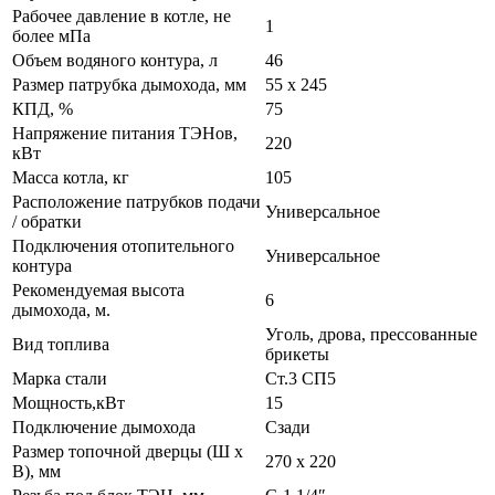
Рабочее давление в котле, не
1
более мПа
Объем водяного контура, л
46
Размер патрубка дымохода, мм
55 х 245
КПД, %
75
Напряжение питания ТЭНов,
220
кВт
Масса котла, кг
105
Расположение патрубков подачи
Универсальное
/ обратки
Подключения отопительного
Универсальное
контура
Рекомендуемая высота
6
дымохода, м.
Уголь, дрова, прессованные
Вид топлива
брикеты
Марка стали
Ст.3 СП5
Мощность,кВт
15
Подключение дымохода
Сзади
Размер топочной дверцы (Ш х
270 х 220
В), мм