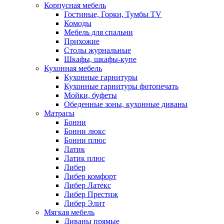
Корпусная мебель
Гостиные, Горки, Тумбы TV
Комоды
Мебель для спальни
Прихожие
Столы журнальные
Шкафы, шкафы-купе
Кухонная мебель
Кухонные гарнитуры
Кухонные гарнитуры фотопечать
Мойки, буфеты
Обеденные зоны, кухонные диваны
Матрасы
Бонни
Бонни люкс
Бонни плюс
Латик
Латик плюс
Либер
Либер комфорт
Либер Латекс
Либер Престиж
Либер Элит
Мягкая мебель
Диваны прямые