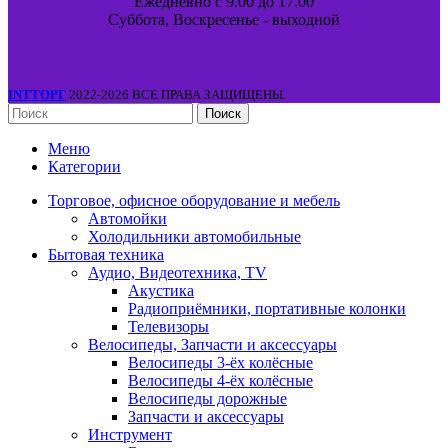
Ежедневно с 9.00 до 17.00
Суббота, Воскресенье - выходной
INTТОРГ
2022-2026 ВСЕ ПРАВА ЗАЩИЩЕНЫ.
Поиск
Меню
Категории
Торговое, офисное оборудование и мебель
Автомойки
Холодильники автомобильные
Бытовая техника
Аудио, Видеотехника, TV
Акустика
Радиоприёмники, портативные колонки
Телевизоры
Велосипеды, Запчасти и аксессуары
Велосипеды 3-ёх колёсные
Велосипеды 4-ёх колёсные
Велосипеды дорожные
Запчасти и аксессуары
Инструмент