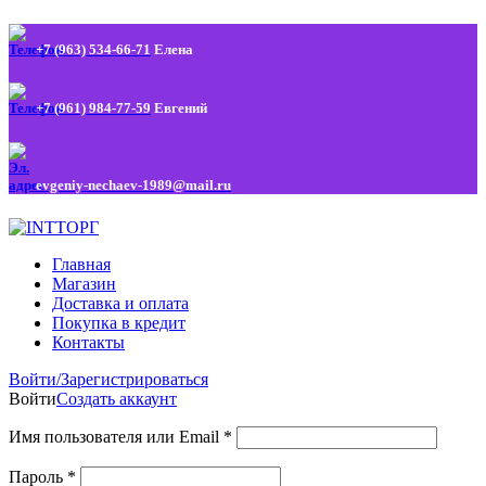
+7 (963) 534-66-71
Елена
+7 (961) 984-77-59
Евгений
evgeniy-nechaev-1989@mail.ru
Главная
Магазин
Доставка и оплата
Покупка в кредит
Контакты
Войти/Зарегистрироваться
Войти
Создать аккаунт
Имя пользователя или Email
*
Пароль
*