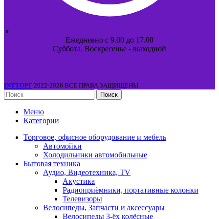
Ежедневно с 9.00 до 17.00
Суббота, Воскресенье - выходной
INTТОРГ
2022-2026 ВСЕ ПРАВА ЗАЩИЩЕНЫ.
Поиск
Меню
Категории
Торговое, офисное оборудование и мебель
Автомойки
Холодильники автомобильные
Бытовая техника
Аудио, Видеотехника, TV
Акустика
Радиоприёмники, портативные колонки
Телевизоры
Велосипеды, Запчасти и аксессуары
Велосипеды 3-ёх колёсные