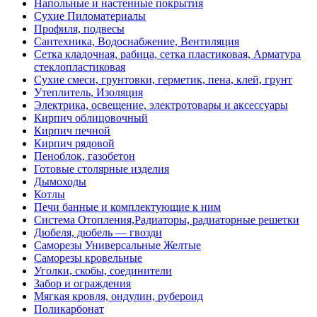
Напольные и настенные покрытия
Сухие Пиломатериалы
Профиля, подвесы
Сантехника, Водоснабжение, Вентиляция
Сетка кладочная, рабица, сетка пластиковая, Арматура
стеклопластиковая
Сухие смеси, грунтовки, герметик, пена, клей, грунт
Утеплитель, Изоляция
Электрика, освещение, электротовары и аксессуары
Кирпич облицовочный
Кирпич печной
Кирпич рядовой
Пеноблок, газобетон
Готовые столярные изделия
Дымоходы
Котлы
Печи банные и комплектующие к ним
Система Отопления,Радиаторы, радиаторные решетки
Дюбеля, дюбель — гвозди
Саморезы Универсальные Желтые
Саморезы кровельные
Уголки, скобы, соединители
Забор и ограждения
Мягкая кровля, ондулин, рубероид
Поликарбонат