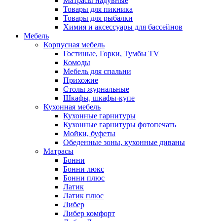
Матрасы надувные
Товары для пикника
Товары для рыбалки
Химия и аксессуары для бассейнов
Мебель
Корпусная мебель
Гостиные, Горки, Тумбы TV
Комоды
Мебель для спальни
Прихожие
Столы журнальные
Шкафы, шкафы-купе
Кухонная мебель
Кухонные гарнитуры
Кухонные гарнитуры фотопечать
Мойки, буфеты
Обеденные зоны, кухонные диваны
Матрасы
Бонни
Бонни люкс
Бонни плюс
Латик
Латик плюс
Либер
Либер комфорт