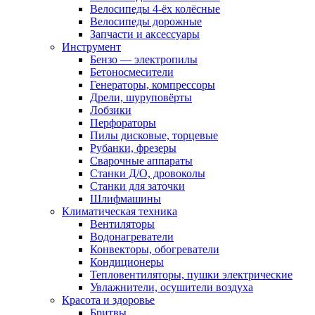
Велосипеды 4-ёх колёсные
Велосипеды дорожные
Запчасти и аксессуары
Инструмент
Бензо — электропилы
Бетоносмесители
Генераторы, компрессоры
Дрели, шуруповёрты
Лобзики
Перфораторы
Пилы дисковые, торцевые
Рубанки, фрезеры
Сварочные аппараты
Станки Д/О, дровоколы
Станки для заточки
Шлифмашины
Климатическая техника
Вентиляторы
Водонагреватели
Конвекторы, обогреватели
Кондиционеры
Тепловентиляторы, пушки электрические
Увлажнители, осушители воздуха
Красота и здоровье
Бритвы