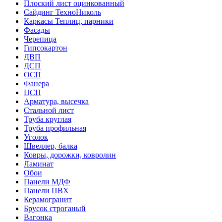
Плоский лист оцинкованный
Сайдинг ТехноНиколь
Каркасы Теплиц, парники
Фасады
Черепица
Гипсокартон
ДВП
ДСП
ОСП
Фанера
ЦСП
Арматура, высечка
Стальной лист
Труба круглая
Труба профильная
Уголок
Швеллер, балка
Ковры, дорожки, ковролин
Ламинат
Обои
Панели МДФ
Панели ПВХ
Керамогранит
Брусок строганый
Вагонка