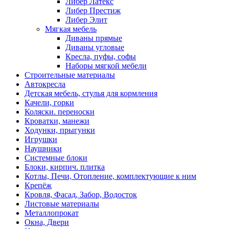
Либер Латекс
Либер Престиж
Либер Элит
Мягкая мебель
Диваны прямые
Диваны угловые
Кресла, пуфы, софы
Наборы мягкой мебели
Строительные материалы
Автокресла
Детская мебель, стулья для кормления
Качели, горки
Коляски. переноски
Кроватки, манежи
Ходунки, прыгунки
Игрушки
Наушники
Системные блоки
Блоки, кирпич. плитка
Котлы, Печи, Отопление, комплектующие к ним
Крепёж
Кровля, Фасад, Забор, Водосток
Листовые материалы
Металлопрокат
Окна, Двери