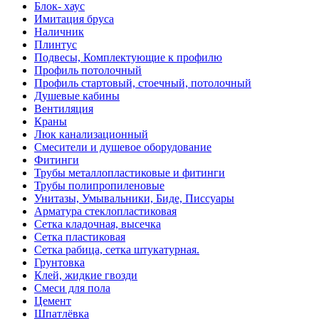
Блок- хаус
Имитация бруса
Наличник
Плинтус
Подвесы, Комплектующие к профилю
Профиль потолочный
Профиль стартовый, стоечный, потолочный
Душевые кабины
Вентиляция
Краны
Люк канализационный
Смесители и душевое оборудование
Фитинги
Трубы металлопластиковые и фитинги
Трубы полипропиленовые
Унитазы, Умывальники, Биде, Писсуары
Арматура стеклопластиковая
Сетка кладочная, высечка
Сетка пластиковая
Сетка рабица, сетка штукатурная.
Грунтовка
Клей, жидкие гвозди
Смеси для пола
Цемент
Шпатлёвка