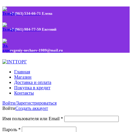
+7 (963) 534-66-71
Елена
+7 (961) 984-77-59
Евгений
evgeniy-nechaev-1989@mail.ru
Главная
Магазин
Доставка и оплата
Покупка в кредит
Контакты
Войти/Зарегистрироваться
Войти
Создать аккаунт
Имя пользователя или Email
*
Пароль
*