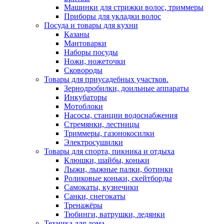
Машинки для стрижки волос, триммеры
Приборы для укладки волос
Посуда и товары для кухни
Казаны
Мантоварки
Наборы посуды
Ножи, ножеточки
Сковороды
Товары для приусадебных участков.
Зернодробилки, доильные аппараты
Инкубаторы
Мотоблоки
Насосы, станции водоснабжения
Стремянки, лестницы
Триммеры, газонокосилки
Электросушилки
Товары для спорта, пикника и отдыха
Клюшки, шайбы, коньки
Лыжи, лыжные палки, ботинки
Роликовые коньки, скейтборды
Самокаты, кузнечики
Санки, снегокаты
Тренажёры
Тюбинги, ватрушки, ледянки
Техника для дома