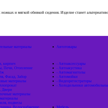
ожках и мягкой обивкой сидения. Изделие станет альтернативой
тельные материалы
Автотовары
и, кирпич
- Автоаксессуары
ы, Печи, Отопление
- Автоакустика
пёж
- Автомагнитолы
ля, Фасад, Забор
- Автомойки
товые материалы
- Видеорегистраторы
ллопрокат
- Холодильники автомобильн
, Двери
елочные материалы
оматериалы
иля, подвесы
ехника, Водоснабжение,
Мебель