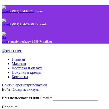
+7 (963) 534-66-71
Елена
+7 (961) 984-77-59
Евгений
evgeniy-nechaev-1989@mail.ru
Главная
Магазин
Доставка и оплата
Покупка в кредит
Контакты
Войти/Зарегистрироваться
Войти
Создать аккаунт
Имя пользователя или Email
*
Пароль
*