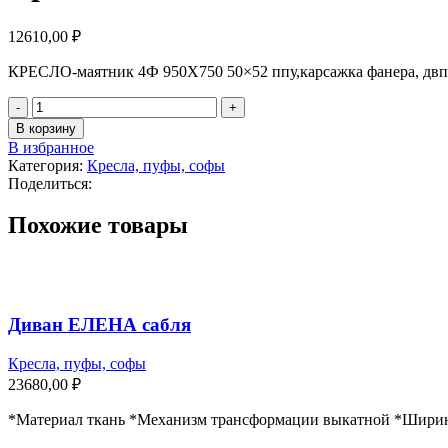
12610,00
₽
КРЕСЛО-маятник 4Ф 950X750 50×52 ппу,карсажка фанера, двп,
В корзину
В избранное
Категория:
Кресла, пуфы, софы
Поделиться:
Похожие товары
Диван ЕЛЕНА сабля
Кресла, пуфы, софы
23680,00
₽
*Материал ткань *Механизм трансформации выкатной *Ширин