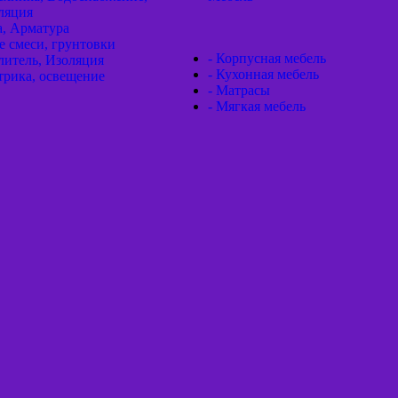
ляция
а, Арматура
е смеси, грунтовки
- Корпусная мебель
литель, Изоляция
- Кухонная мебель
трика, освещение
- Матрасы
- Мягкая мебель