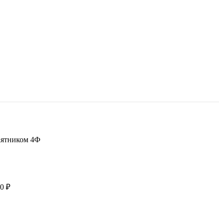
аятником 4Ф
00
₽