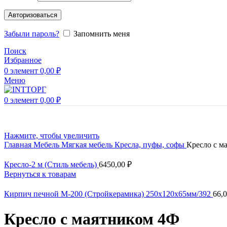
Авторизоваться
Забыли пароль?
Запомнить меня
Поиск
Избранное
0
элемент
0,00
₽
Меню
0
элемент
0,00
₽
Нажмите, чтобы увеличить
Главная
Мебель
Мягкая мебель
Кресла, пуфы, софы
Кресло с м
Кресло-2 м (Стиль мебель)
6450,00
₽
Вернуться к товарам
Кирпич печной М-200 (Стройкерамика) 250х120х65мм/392
66,
Кресло с маятником 4Ф