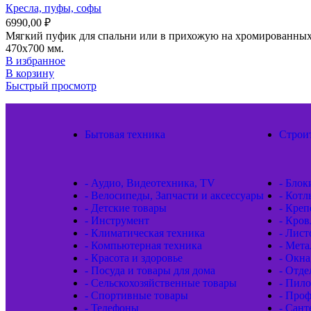
Кресла, пуфы, софы
6990,00
₽
Мягкий пуфик для спальни или в прихожую на хромированных н
470x700 мм.
В избранное
В корзину
Быстрый просмотр
Бытовая техника
Строи
- Аудио, Видеотехника, TV
- Блок
- Велосипеды, Запчасти и аксессуары
- Котл
- Детские товары
- Кре
- Инструмент
- Кров
- Климатическая техника
- Лис
- Компьютерная техника
- Мета
- Красота и здоровье
- Окна
- Посуда и товары для дома
- Отд
- Сельскохозяйственные товары
- Пил
- Спортивные товары
- Проф
- Телефоны
- Сант