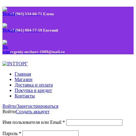
+7 (963) 534-66-71
Елена
+7 (961) 984-77-59
Евгений
evgeniy-nechaev-1989@mail.ru
Главная
Магазин
Доставка и оплата
Покупка в кредит
Контакты
Войти/Зарегистрироваться
Войти
Создать аккаунт
Имя пользователя или Email
*
Пароль
*