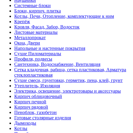
Наушники
Системные блоки
Блоки, кирпич. плитка
Котлы, Печи, Отопление, комплектующие к ним
Крепёж
Кровля, Фасад, Забор, Водосток
Листовые материалы
Металлопрокат
Окна, Двери
Напольные и настенные покрытия
Сухие Пиломатериалы
Профиля, подвесы
Сантехника, Водоснабжение, Вентиляция
Сетка кладочная, рабица, сетка пластиковая, Арматура
стеклопластиковая
Сухие смеси, грунтовки, герметик, пена, клей, грунт
Утеплитель, Изоляция
Электрика, освещение, электротовары и аксессуары
Кирпич облицовочный
Кирпич печной
Кирпич рядовой
Пеноблок, газобетон
Готовые столярные изделия
Дымоходы
Котлы