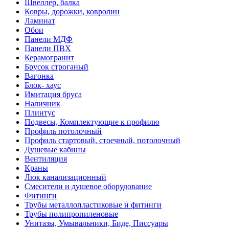
Швеллер, балка
Ковры, дорожки, ковролин
Ламинат
Обои
Панели МДФ
Панели ПВХ
Керамогранит
Брусок строганый
Вагонка
Блок- хаус
Имитация бруса
Наличник
Плинтус
Подвесы, Комплектующие к профилю
Профиль потолочный
Профиль стартовый, стоечный, потолочный
Душевые кабины
Вентиляция
Краны
Люк канализационный
Смесители и душевое оборудование
Фитинги
Трубы металлопластиковые и фитинги
Трубы полипропиленовые
Унитазы, Умывальники, Биде, Писсуары