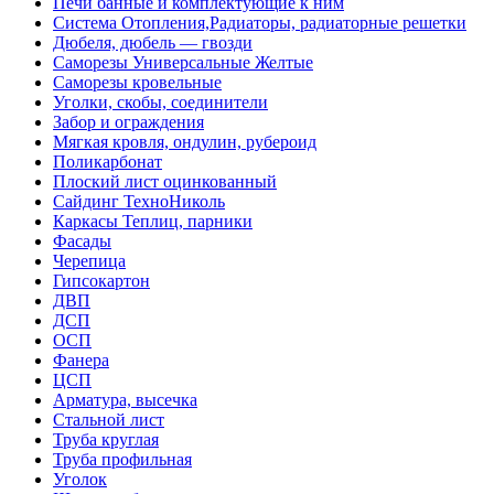
Печи банные и комплектующие к ним
Система Отопления,Радиаторы, радиаторные решетки
Дюбеля, дюбель — гвозди
Саморезы Универсальные Желтые
Саморезы кровельные
Уголки, скобы, соединители
Забор и ограждения
Мягкая кровля, ондулин, рубероид
Поликарбонат
Плоский лист оцинкованный
Сайдинг ТехноНиколь
Каркасы Теплиц, парники
Фасады
Черепица
Гипсокартон
ДВП
ДСП
ОСП
Фанера
ЦСП
Арматура, высечка
Стальной лист
Труба круглая
Труба профильная
Уголок