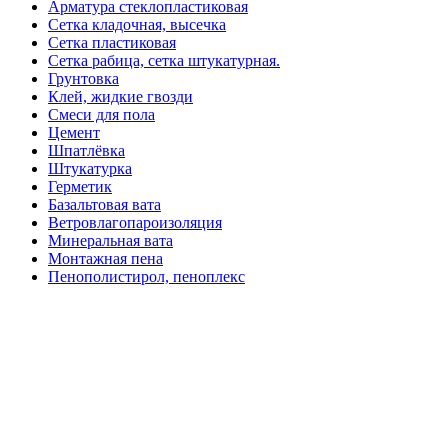
Арматура стеклопластиковая
Сетка кладочная, высечка
Сетка пластиковая
Сетка рабица, сетка штукатурная.
Грунтовка
Клей, жидкие гвозди
Смеси для пола
Цемент
Шпатлёвка
Штукатурка
Герметик
Базальтовая вата
Ветровлагопароизоляция
Минеральная вата
Монтажная пена
Пенополистирол, пеноплекс
Кабель и монтаж
Розетки, выключатели
Главная
Магазин
Доставка и оплата
Покупка в кредит
Контакты
Избранное