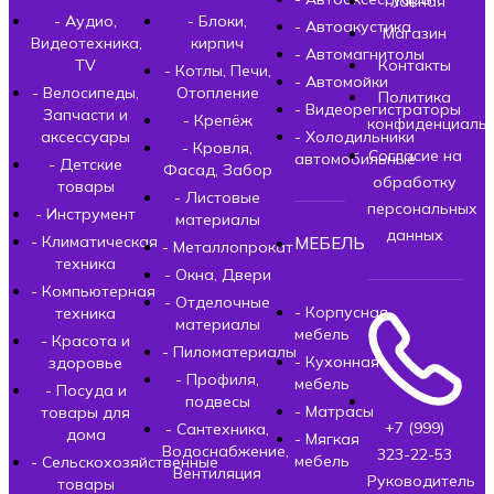
Главная
- Аудио,
- Блоки,
- Автоакустика
Магазин
Видеотехника,
кирпич
- Автомагнитолы
TV
Контакты
- Котлы, Печи,
- Автомойки
- Велосипеды,
Отопление
Политика
- Видеорегистраторы
Запчасти и
- Крепёж
конфиденциальн
аксессуары
- Холодильники
- Кровля,
Согласие на
автомобильные
- Детские
Фасад, Забор
обработку
товары
- Листовые
персональных
- Инструмент
материалы
данных
- Климатическая
МЕБЕЛЬ
- Металлопрокат
техника
- Окна, Двери
- Компьютерная
- Отделочные
- Корпусная
техника
материалы
мебель
- Красота и
- Пиломатериалы
- Кухонная
здоровье
- Профиля,
мебель
- Посуда и
подвесы
- Матрасы
товары для
+7 (999)
- Сантехника,
дома
- Мягкая
Водоснабжение,
323-22-53
мебель
- Сельскохозяйственные
Вентиляция
Руководитель
товары