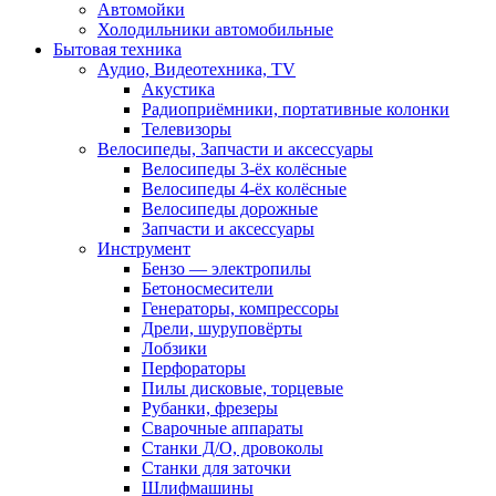
Автомойки
Холодильники автомобильные
Бытовая техника
Аудио, Видеотехника, TV
Акустика
Радиоприёмники, портативные колонки
Телевизоры
Велосипеды, Запчасти и аксессуары
Велосипеды 3-ёх колёсные
Велосипеды 4-ёх колёсные
Велосипеды дорожные
Запчасти и аксессуары
Инструмент
Бензо — электропилы
Бетоносмесители
Генераторы, компрессоры
Дрели, шуруповёрты
Лобзики
Перфораторы
Пилы дисковые, торцевые
Рубанки, фрезеры
Сварочные аппараты
Станки Д/О, дровоколы
Станки для заточки
Шлифмашины