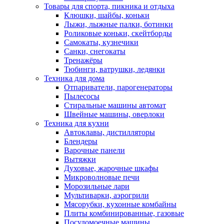
Товары для спорта, пикника и отдыха
Клюшки, шайбы, коньки
Лыжи, лыжные палки, ботинки
Роликовые коньки, скейтборды
Самокаты, кузнечики
Санки, снегокаты
Тренажёры
Тюбинги, ватрушки, ледянки
Техника для дома
Отпариватели, парогенераторы
Пылесосы
Стиральные машины автомат
Швейные машины, оверлоки
Техника для кухни
Автоклавы, дистилляторы
Блендеры
Варочные панели
Вытяжки
Духовые, жарочные шкафы
Микроволновые печи
Морозильные лари
Мультиварки, аэрогрили
Мясорубки, кухонные комбайны
Плиты комбинированные, газовые
Посудомоечные машины