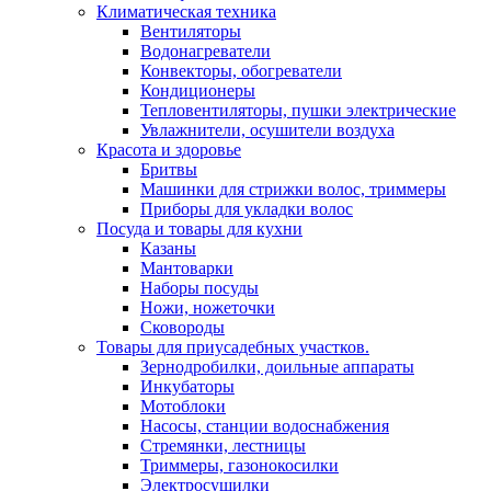
Климатическая техника
Вентиляторы
Водонагреватели
Конвекторы, обогреватели
Кондиционеры
Тепловентиляторы, пушки электрические
Увлажнители, осушители воздуха
Красота и здоровье
Бритвы
Машинки для стрижки волос, триммеры
Приборы для укладки волос
Посуда и товары для кухни
Казаны
Мантоварки
Наборы посуды
Ножи, ножеточки
Сковороды
Товары для приусадебных участков.
Зернодробилки, доильные аппараты
Инкубаторы
Мотоблоки
Насосы, станции водоснабжения
Стремянки, лестницы
Триммеры, газонокосилки
Электросушилки