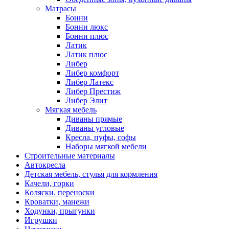
Матрасы
Бонни
Бонни люкс
Бонни плюс
Латик
Латик плюс
Либер
Либер комфорт
Либер Латекс
Либер Престиж
Либер Элит
Мягкая мебель
Диваны прямые
Диваны угловые
Кресла, пуфы, софы
Наборы мягкой мебели
Строительные материалы
Автокресла
Детская мебель, стулья для кормления
Качели, горки
Коляски. переноски
Кроватки, манежи
Ходунки, прыгунки
Игрушки